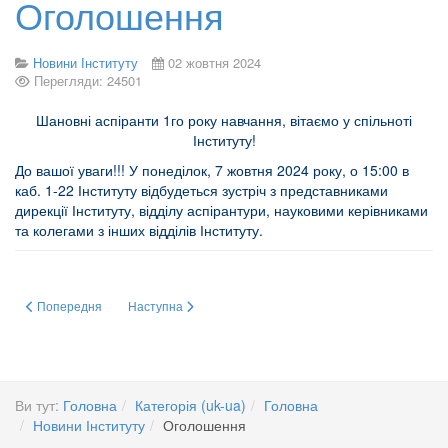
Оголошення
Новини Інституту
02 жовтня 2024
Перегляди: 24501
Шановні аспіранти 1го року навчання, вітаємо у спільноті
Інституту!
До вашої уваги!!! У понеділок, 7 жовтня 2024 року, о 15:00 в
каб. 1-22 Інституту відбудеться зустріч з представниками
дирекції Інституту, відділу аспірантури, науковими керівниками
та колегами з інших відділів Інституту.
Попередня стаття: Зустріч дирекції Інституту з вчителями хімії та біології
Наступна стаття: ГРУПА СТУДЕНТІВ-БІОТЕХНОЛОГІ
Попередня
Наступна
Ви тут:
Головна
Категорія (uk-ua)
Головна
Новини Інституту
Оголошення