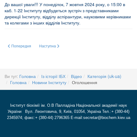
До вашої уваги!!! У понеділок, 7 жовтня 2024 року, о 15:00 в
каб. 1-22 Інституту відбудеться зустріч з представниками
дирекції Інституту, відділу аспірантури, науковими керівниками
та колегами з інших відділів Інституту.
Попередня стаття: Зустріч дирекції Інституту з вчителями хімії та біології
Наступна стаття: ГРУПА СТУДЕНТІВ-БІОТЕХНОЛОГІ
Попередня
Наступна
Ви тут:
Головна
Із історії ІБХ
Відео
Категорія (uk-ua)
Головна
Новини Інституту
Оголошення
Інститут біохімії ім. О.В Палладіна Національної академії наук
України Вул. Леонтовича, 9, Київ, 01054, Україна Тел.:+ (380-44)
2345974; факс:+ (380-44) 2796365 E-mail:secretar@biochem.kiev.ua