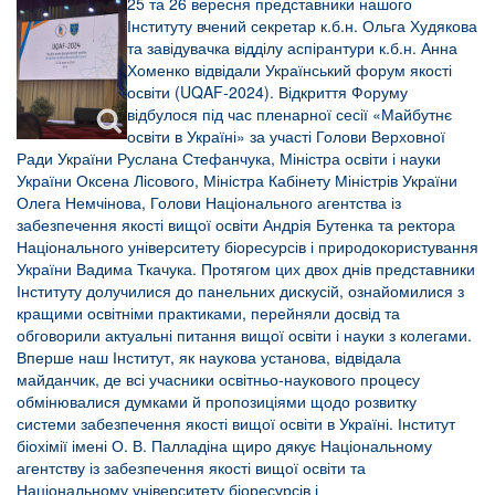
25 та 26 вересня представники нашого
Інституту вчений секретар к.б.н. Ольга Худякова
та завідувачка відділу аспірантури к.б.н. Анна
Хоменко відвідали Український форум якості
освіти (UQAF-2024). Відкриття Форуму
відбулося під час пленарної сесії «Майбутнє
освіти в Україні» за участі Голови Верховної
Ради України Руслана Стефанчука, Міністра освіти і науки
України Оксена Лісового, Міністра Кабінету Міністрів України
Олега Немчінова, Голови Національного агентства із
забезпечення якості вищої освіти Андрія Бутенка та ректора
Національного університету біоресурсів і природокористування
України Вадима Ткачука. Протягом цих двох днів представники
Інституту долучилися до панельних дискусій, ознайомилися з
кращими освітніми практиками, перейняли досвід та
обговорили актуальні питання вищої освіти і науки з колегами.
Вперше наш Інститут, як наукова установа, відвідала
майданчик, де всі учасники освітньо-наукового процесу
обмінювалися думками й пропозиціями щодо розвитку
системи забезпечення якості вищої освіти в Україні. Інститут
біохімії імені О. В. Палладіна щиро дякує Національному
агентству із забезпечення якості вищої освіти та
Національному університету біоресурсів і