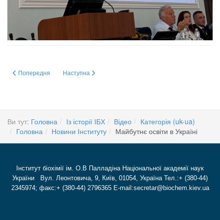
Попередня стаття: ГРУПА СТУДЕНТІВ-БІОТЕХНОЛОГІВ НАВЧАЛЬНО-Н
Наступна стаття: 23-го ВЕРЕСНЯ 2024 р. ГРУПА СТУД
Попередня
Наступна
Ви тут:
Головна
Із історії ІБХ
Відео
Категорія (uk-ua)
Головна
Новини Інституту
Майбутнє освіти в Україні
Інститут біохімії ім. О.В Палладіна Національної академії наук
України Вул. Леонтовича, 9, Київ, 01054, Україна Тел.:+ (380-44)
2345974; факс:+ (380-44) 2796365 E-mail:secretar@biochem.kiev.ua