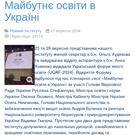
Майбутнє освіти в
Україні
Новини Інституту
27 вересня 2024
Перегляди: 24110
25 та 26 вересня представники нашого
Інституту вчений секретар к.б.н. Ольга Худякова
та завідувачка відділу аспірантури к.б.н. Анна
Хоменко відвідали Український форум якості
освіти (UQAF-2024). Відкриття Форуму
відбулося під час пленарної сесії «Майбутнє
освіти в Україні» за участі Голови Верховної
Ради України Руслана Стефанчука, Міністра освіти і науки
України Оксена Лісового, Міністра Кабінету Міністрів України
Олега Немчінова, Голови Національного агентства із
забезпечення якості вищої освіти Андрія Бутенка та ректора
Національного університету біоресурсів і природокористування
України Вадима Ткачука. Протягом цих двох днів представники
Інституту долучилися до панельних дискусій, ознайомилися з
кращими освітніми практиками, перейняли досвід та