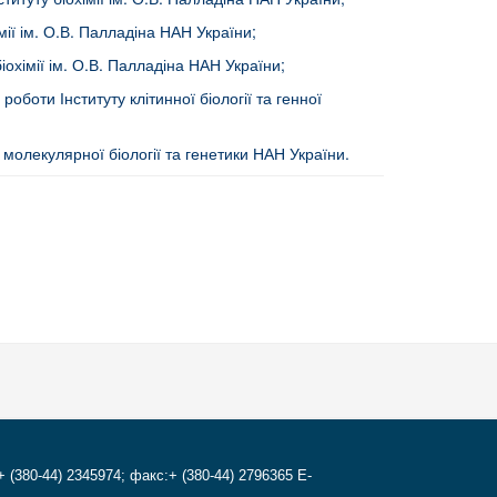
хімії ім. О.В. Палладіна НАН України;
 біохімії ім. О.В. Палладіна НАН України;
роботи Інституту клітинної біології та генної
у молекулярної біології та генетики НАН України.
 ЇХ КОРЕКЦІЇ
+ (380-44) 2345974; факс:+ (380-44) 2796365 E-