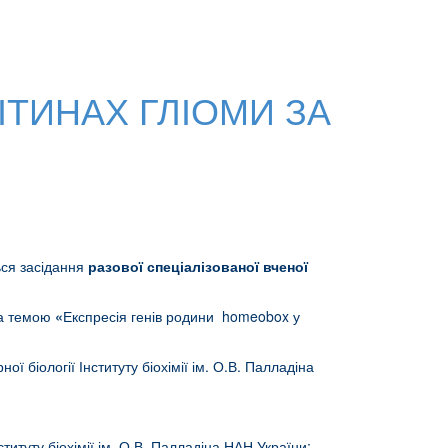
ІТИНАХ ГЛІОМИ ЗА
ться засідання
разової спеціалізованої вченої
за темою
«
Експресія генів родини homeobox у
ної біології Інституту біохімії ім. О.В. Палладіна
 Інституту біохімії ім. О.В. Палладіна НАН України;