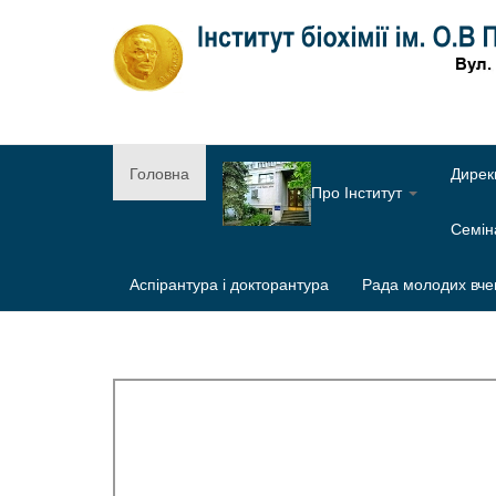
Головна
Дирек
Про Інститут
Семі
Аспірантура і докторантура
Рада молодих вче