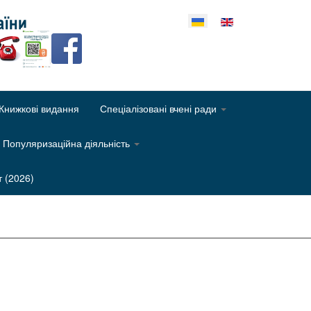
еріть свою мову
Книжкові видання
Спеціалізовані вчені ради
Популяризаційна діяльність
т (2026)