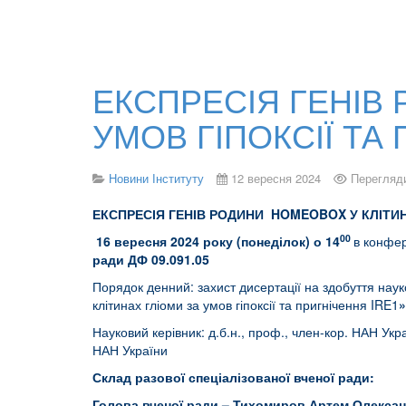
ЕКСПРЕСІЯ ГЕНІВ
УМОВ ГІПОКСІЇ ТА
Новини Інституту
12 вересня 2024
Перегляди
ЕКСПРЕСІЯ ГЕНІВ РОДИНИ HOMEOBOX У КЛІТИНА
00
16
вересня 2024 року (понеділок) о 14
в конфер
ради ДФ 09.091.05
Порядок денний: захист дисертації на здобуття на
клітинах гліоми за умов гіпоксії та пригнічення IRE1
»
Науковий керівник: д.б.н., проф., член-кор. НАН Укр
НАН України
Склад разової спеціалізованої вченої ради:
Голова вченої ради – Тихомиров Артем Олекса