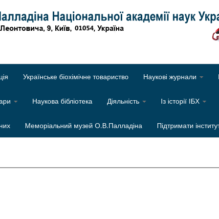
Об
ція
Українське біохімічне товариство
Наукові журнали
нари
Наукова бібліотека
Діяльність
Із історії ІБХ
них
Меморіальний музей О.В.Палладіна
Підтримати інститу