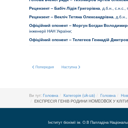
Рецензент – Бабіч Лідія Григорівна
, д.б.н., с.н.с
Рецензент – Векліч Тетяна Олександрівна
, д.б.н.
Офіційний опонент –
Моргун Богдан Володимир
інженерії НАН України;
Офіційний опонент – Телегеєв Геннадій Дмитро
Попередня стаття: 23-го ВЕРЕСНЯ 2024 р. ГРУПА СТУДЕ
Наступна стаття: МОЛЕКУЛЯРНІ МЕХАН
Попередня
Наступна
Ви тут:
Головна
Категорія (uk-ua)
Головна
Нов
ЕКСПРЕСІЯ ГЕНІВ РОДИНИ HOMEOBOX У КЛІТИН
Інститут біохімії ім. О.В Палладіна Національ