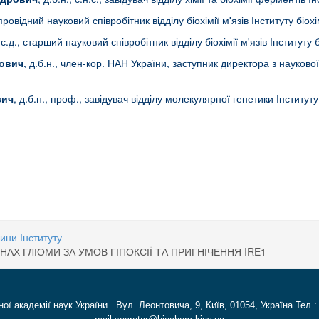
., провідний науковий співробітник відділу біохімії м'язів Інституту біо
, с.д., старший науковий співробітник відділу біохімії м'язів Інституту
ович
, д.б.н., член-кор. НАН України, заступник директора з наукової 
вич
, д.б.н., проф., завідувач відділу молекулярної генетики Інститут
НТІВ
ІЗМИ РОЗВИТКУ ПАТОЛОГІЧНИХ СТАНІВ РОГІВКИ ТА РОЗРОБКА ПІДХОДІВ ДО
ини Інституту
АХ ГЛІОМИ ЗА УМОВ ГІПОКСІЇ ТА ПРИГНІЧЕННЯ IRE1
ної академії наук України Вул. Леонтовича, 9, Київ, 01054, Україна Тел.: