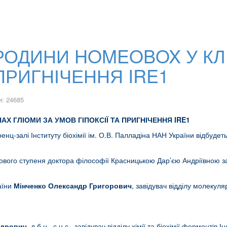
 РОДИНИ HOMEOBOX У КЛ
 ПРИГНІЧЕННЯ IRE1
: 24685
Х ГЛІОМИ ЗА УМОВ ГІПОКСІЇ ТА ПРИГНІЧЕННЯ IRE1
енц-залі Інституту біохімії ім. О.В. Палладіна НАН України відбуде
укового ступеня доктора філософії Красницькою Дар’єю Андріївною 
аїни
Мінченко Олександр
Григорович
, завідувач відділу молекуляр
ндрович
, д.б.н., с.н.с., завідувач відділу хімії та біохімії ферментів