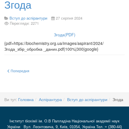
Згода
Вступ до аспірантури
27 серпня 2024
Перегляди: 2271
Згода(PDF)
{pdf=https://biochemistry.org.ua/images/aspirant/2024/
Згода_збір_обробка _даних.pdf|100%|300|google}
Попередня стаття: Програма ЄВВ 2025р
Попередня
Ви тут:
Головна
Аспірантура
Вступ до аспірантури
Згода
Інститут біохімії ім. О.В Палладіна Національної академії наук
України Вул. Леонтовича, 9, Київ, 01054, Україна Тел.:+ (380-44)