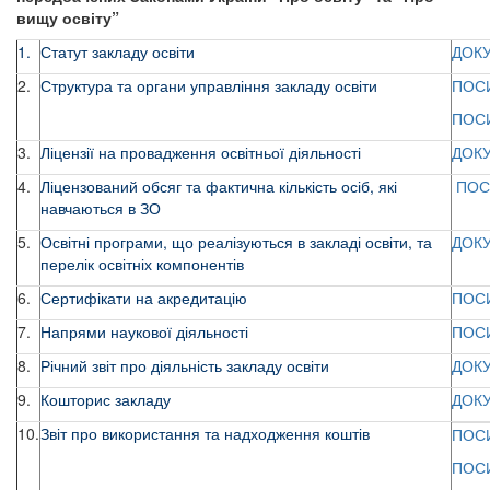
вищу освіту”
1.
Статут закладу освіти
ДОК
2.
Структура та органи управління закладу освіти
ПОС
ПОС
3.
Ліцензії на провадження освітньої діяльності
ДОК
4.
Ліцензований обсяг та фактична кількість осіб, які
ПОС
навчаються в ЗО
5.
Освітні програми, що реалізуються в закладі освіти, та
ДОК
перелік освітніх компонентів
6.
Сертифікати на акредитацію
ПОС
7.
Напрями наукової діяльності
ПОС
8.
Річний звіт про діяльність закладу освіти
ДОК
9.
Кошторис закладу
ДОК
10.
Звіт про використання та надходження коштів
ПОС
ПОС