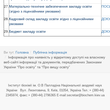
27.
Матеріально-технічне забезпечення закладу освіти
ПОС
(згідно з ліцензійними умовами)
28.
Кадровий склад закладу освіти згідно з ліцензійними
ДОК
умовами
29.
Бюджет закладу освіти
ДОК
Ви тут:
Головна
Публічна інформація
Інформація про наявність у відкритому доступі на власному
веб-сайті інформації та документів, передбачених Законами
України “Про освіту” та “Про вищу освіту”
Інститут біохімії ім. О.В Палладіна Національної академії наук
України Вул. Леонтовича, 9, Київ, 01054, Україна Тел.:+ (380-44)
2345974; факс:+ (380-44) 2796365 E-mail:secretar@biochem.kiev.ua