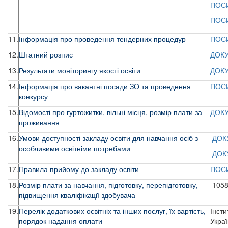
ПОС
ПОС
11.
Інформація про проведення тендерних процедур
ПОС
12.
Штатний розпис
ДОК
13.
Результати моніторингу якості освіти
ДОК
14.
Інформація про вакантні посади ЗО та проведення
ПОС
конкурсу
15.
Відомості про гуртожитки, вільні місця, розмір плати за
ДОК
проживання
16.
Умови доступності закладу освіти для навчання осіб з
ДОК
особливими освітніми потребами
ДОК
17.
Правила прийому до закладу освіти
ПОС
18.
Розмір плати за навчання, підготовку, перепідготовку,
10584
підвищення кваліфікації здобувача
19.
Перелік додаткових освітніх та інших послуг, їх вартість,
Інсти
порядок надання оплати
Украї