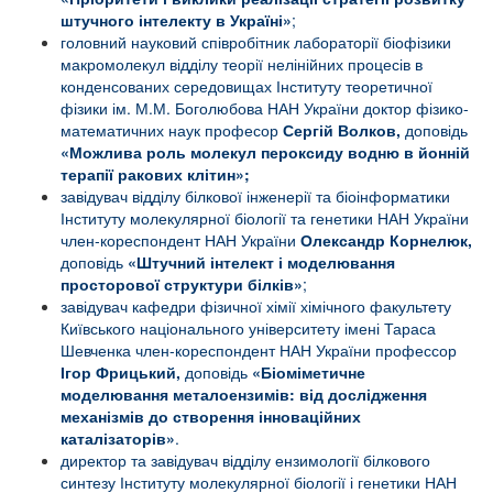
штучного інтелекту в Україні»
;
головний науковий співробітник лабораторії біофізики
макромолекул відділу теорії нелінійних процесів в
конденсованих середовищах Інституту теоретичної
фізики ім. М.М. Боголюбова НАН України доктор фізико-
математичних наук професор
Сергій Волков,
доповідь
«
Можлива роль молекул пероксиду водню в йонній
терапії ракових клітин»
;
завідувач відділу білкової інженерії та біоінформатики
Інституту молекулярної біології та генетики НАН України
член-кореспондент НАН України
Олександр Корнелюк,
доповідь
«
Штучний інтелект і моделювання
просторової структури білків
»
;
завідувач кафедри фізичної хімії хімічного факультету
Київського національного університету імені Тараса
Шевченка член-кореспондент НАН України профессор
Ігор Фрицький,
доповідь
«
Біоміметичне
моделювання металоензимів: від дослідження
механізмів до створення інноваційних
каталізаторів
»
.
директор та завідувач відділу ензимології білкового
синтезу Інституту молекулярної біології і генетики НАН