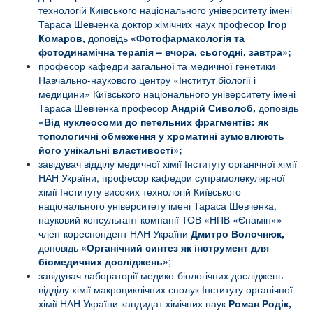
технологій Київського національного університету імені
Тараса Шевченка доктор хімічних наук професор
Ігор
Комаров,
доповідь
«Фотофармакологія та
фотодинамічна терапія – вчора, сьогодні, завтра
»;
професор кафедри загальної та медичної генетики
Навчально-наукового центру «Інститут біології і
медицини» Київського національного університету імені
Тараса Шевченка професор
Андрій Сиволоб,
доповідь
«Від нуклеосоми до петельних фрагментів: як
топологичні обмеження у хроматині зумовлюють
його унікальні властивості»;
завідувач відділу медичної хімії Інституту органічної хімії
НАН України, професор кафедри супрамолекулярної
хімії Інституту високих технологій Київського
національного університету імені Тараса Шевченка,
науковий консультант компанії ТОВ «НПВ «Єнамін»»
член-кореспондент НАН України
Дмитро Волочнюк,
доповідь
«Органічний синтез як інструмент для
біомедичних досліджень
»
;
завідувач лабораторії медико-біологічних досліджень
відділу хімії макроциклічних сполук Інституту органічної
хімії НАН України кандидат хімічних наук
Роман Родік,