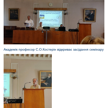
Академік професор С.О.Костерін відкриває засідання семінару