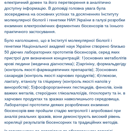
електричний домен та його перетворення в аналітично
доступну інформацію. В доповіді головна увага була
зосереджена на основних успіхах та досягненнях Інституту
молекулярної біології і генетики НАН України в галузі розробки
ензимних електрохімічних ферментних біосенсорів та їхнього
практичного застосування.
Було наголошено, що в
Інституті молекулярної біології і
генетики
Національної академії наук України створено близько
50 діючих лабораторних прототипів біосенсорів, серед яких
пристрої для визначення концентрацій: 1)основних метаболітів
крові людини (медична діагностика); 2)аргініну, формальдегіду
(контроль якості фармацевтичних препаратів); 3)основних
сахаридів (контроль якості харчових продуктів); 4)глюкози,
лактату, етанолу та гліцерину (контроль якості напоїв у
виноробстві); 5)фосфорорганічних пестицидів, фенолів, іонів
важких металів, стероїдних глікоалкалоїдів, гіпохлориту та ін. в
харчових продуктах та зразках навколишнього середовища.
Лабораторні прототипи деяких розроблених ензимних
біосенсорів вже пройшли стадію метрології і апробовані при
аналізі реальних зразків, вони демонструють високий рівень
кореляції результатів біосенсорних та традиційних методів.
Із запитаннями до доповідача та обговоренням доповіді