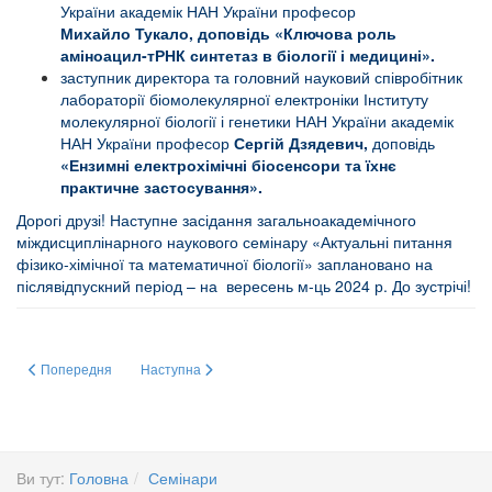
України академік НАН України професор
Михайло
Тукало,
доповідь «
Ключова роль
аміноацил-тРНК синтетаз в біології і медицині
».
заступник директора та головний науковий співробітник
л
абораторії біомолекулярної електроніки
Інституту
молекулярної біології і генетики
НАН України академік
НАН України професор
Сергій Дзядевич,
доповідь
«Ензимні електрохімічні біосенсори та їхнє
практичне застосування».
Дорогі друзі! Наступне засідання загальноакадемічного
міждисциплінарного наукового семінару «Актуальні питання
фізико-хімічної та математичної біології» заплановано на
післявідпускний період – на вересень м-ць 2024 р. До зустрічі!
Попередня стаття: АБІОГЕНЕЗ. ДЕТАЛІ ХІМІЧНОГО ЕТАПУ ЕВОЛЮЦІЇ БІ
Наступна стаття: Ензимні електрохімічні біосенсори та
Попередня
Наступна
Ви тут:
Головна
Семінари