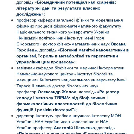
доповідь
«
Біомедичний потенціал каліксаренів:
літературні дані та результати власних
досліджень
»
;
професор кафедри загальної фізики та моделювання
фізичних процесів фізико-математичного факультету
Національного технічного університету України
«Київський політехнічний інститут імені Ігоря
Сікорського» доктор фізико-математичних наук
Оксана
Горобець,
доповідь
«
Біогенні магнітні наночастинки в
організмі, їх роль в метаболізмі та перспективи
управління цим процесом
»
;
завідувач кафедри біофізики та медичної інформатики
Навчально-наукового центру «Інститут біології та
медицини» Київського національного університету імені
Тараса Шевченка доктор біологічних наук
професор
Олександр Жолос,
доповідь
«
Рецептор
холоду і ментолу
TRPM
8: від біофізичних і
фармакологічних властивостей до біологічних
функцій і ризіків гіпотермії»
;
директор Інституту проблем штучного інтелекту МОН
України і НАН України член-кореспондент НАН
України професор
Анатолій Шевченко,
доповідь
«
Пріоритети і виклики реалізації стратегії розвитку