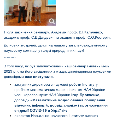
Після закінчення семінару. Академік проф. В.І.Кальченко,
академік проф. С.В.Дзядевич та академік проф. С.О.Костерін.
До нових зустрічей, друзі, на нашому загальноакадемічному
науковому семінарі у галузі природничих наук!
*********
З того часу, як був започаткований наш семінар (квітень м-ць
2023 р.), на його засіданнях з міждисциплінарними науковими
доповідями
вже виступили
:
заступник директора з наукової роботи Інституту
проблем математичних машин і систем НАН України
член-кореспондент НАН України
Ігор Бровченко,
доповідь
«Математичне моделювання поширення
вірусних інфекцій, досвід аналізу і прогнозування
епідемії COVID-19 в Україні»
;
директор Навчально-наукового інституту високих