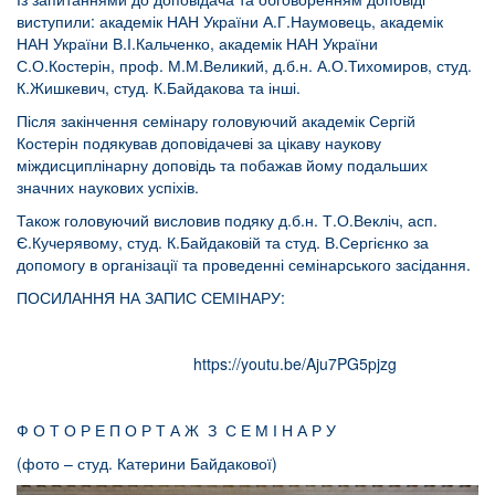
виступили: академік НАН України А.Г.Наумовець, академік
НАН України В.І.Кальченко, академік НАН України
С.О.Костерін, проф. М.М.Великий, д.б.н. А.О.Тихомиров, студ.
К.Жишкевич, студ. К.Байдакова та інші.
Після закінчення семінару головуючий академік Сергій
Костерін подякував доповідачеві за цікаву наукову
міждисциплінарну доповідь та побажав йому подальших
значних наукових успіхів.
Також головуючий висловив подяку д.б.н. Т.О.Векліч, асп.
Є.Кучерявому, студ. К.Байдаковій та студ. В.Сергієнко за
допомогу в організації та проведенні семінарського засідання.
ПОСИЛАННЯ НА ЗАПИС СЕМІНАРУ:
https://youtu.be/Aju7PG5pjzg
Ф О Т О Р Е П О Р Т А Ж З С Е М І Н А Р У
(фото – студ. Катерини Байдакової)