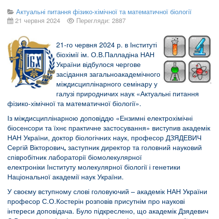
Актуальні питання фізико-хімічної та математичної біології
21 червня 2024
Перегляди: 2887
21-го червня 2024 р. в Інституті
біохімії ім. О.В.Палладіна НАН
України відбулося чергове
засідання загальноакадемічного
міждисциплінарного семінару у
галузі природничих наук «Актуальні питання
фізико-хімічної та математичної біології».
Із міждисциплінарною доповіддю «Ензимні електрохімічні
біосенсори та їхнє практичне застосування» виступив академік
НАН України, доктор біологічних наук, професор ДЗЯДЕВИЧ
Сергій Вікторович
,
заступник директор та головний науковий
співробітник л
абораторії біомолекулярної
електроніки
Інституту молекулярної біології і генетики
Національної академії наук України.
У своєму вступному слові головуючий – академік НАН України
професор С.О.Костерін розповів присутнім про наукові
інтереси доповідача. Було підкреслено, що академік Дзядевич