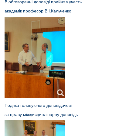
В обговоренні доповіді прийняв участь
академік професор В.І.Кальченко
Подяка головуючого доповідачеві
за цікаву міждисциплінарну доповідь