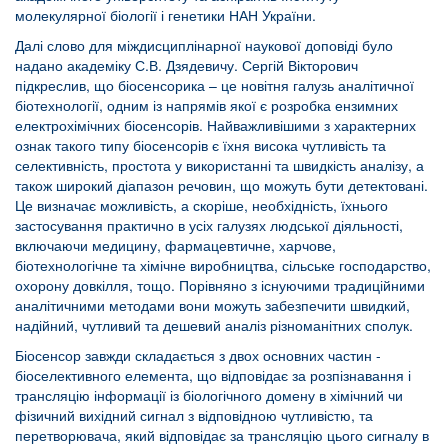
молекулярної біології і генетики НАН України.
Далі слово для міждисциплінарної наукової доповіді було
надано академіку С.В. Дзядевичу. Сергій Вікторович
підкреслив, що біосенсорика – це новітня галузь аналітичної
біотехнології, одним із напрямів якої є розробка ензимних
електрохімічних біосенсорів. Найважливішими з характерних
ознак такого типу біосенсорів є їхня висока чутливість та
селективність, простота у використанні та швидкість аналізу, а
також широкий діапазон речовин, що можуть бути детектовані.
Це визначає можливість, а скоріше, необхідність, їхнього
застосування практично в усіх галузях людської діяльності,
включаючи медицину, фармацевтичне, харчове,
біотехнологічне та хімічне виробництва, сільське господарство,
охорону довкілля, тощо. Порівняно з існуючими традиційними
аналітичними методами вони можуть забезпечити швидкий,
надійний, чутливий та дешевий аналіз різноманітних сполук.
Біосенсор завжди складається з двох основних частин -
біоселективного елемента, що відповідає за розпізнавання і
трансляцію інформації із біологічного домену в хімічний чи
фізичний вихідний сигнал з відповідною чутливістю, та
перетворювача, який відповідає за трансляцію цього сигналу в