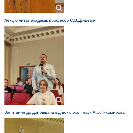
Лекцію читає академік професор С.В.Дзядевич
Запитання до доповідача від докт. біол. наук А.О.Тихомирова