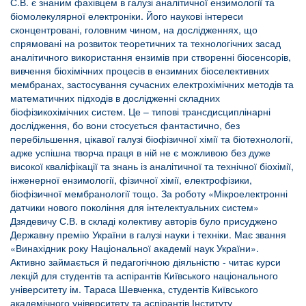
С.В. є знаним фахівцем в галузі аналітичної ензимології та
біомолекулярної електроніки. Його наукові інтереси
сконцентровані, головним чином, на дослідженнях, що
спрямовані на розвиток теоретичних та технологічних засад
аналітичного використання ензимів при створенні біосенсорів,
вивчення біохімічних процесів в ензимних біоселективних
мембранах, застосування сучасних електрохімічних методів та
математичних підходів в дослідженні складних
біофізикохімічних систем. Це – типові трансдисциплінарні
дослідження, бо вони стосується фантастично, без
перебільшення, цікавої галузі біофізичної хімії та біотехнології,
адже успішна творча праця в ній не є можливою без дуже
високої кваліфікації та знань із аналітичної та технічної біохімії,
інженерної ензимології, фізичної хімії, електрофізики,
біофізичної мембранології тощо. За роботу «Мікроелектронні
датчики нового покоління для інтелектуальних систем»
Дзядевичу С.В. в складі колективу авторів було присуджено
Державну премію України в галузі науки і техніки. Має звання
«Винахідник року Національної академії наук України».
Активно займається й педагогічною діяльністю - читає курси
лекцій для студентів та аспірантів Київського національного
університету ім. Тараса Шевченка, студентів Київського
академічного університету та аспірантів Інституту