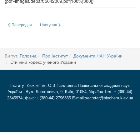
{pdf=images/depart/5042009.pdf|100%|300|}
Попередня стаття: Кодекс академічної доброчесності ІБХ НАН України
Наступна стаття: УНІВЕРСИТЕТ ЮНИХ БІОХІМІКІВ
Попередня
Наступна
Ви тут:
Головна
Про Інститут
Документи НАН України
Етичний кодекс ученого України
Інститут біохімії ім. О.В Палладіна Національної академії наук
України Вул. Леонтовича, 9, Київ, 01054, Україна Тел.:+ (380-44)
2345974; факс:+ (380-44) 2796365 E-mail:secretar@biochem.kiev.ua