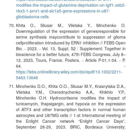
modifies-the-impact-of-glutamine-deprivation-on-tgif1-zeb2-
nkx3-1-prrx1-and-slc1a5-gene-expressions-in-u87-
glioblastoma-cells
Khita O., Sliusar M., Viletska Y., Minchenko O.
Downregulation of the expression of genesresponsible for
serine synthesis maycontribute to suppression of glioma
cellproliferation introduced by ERN1 inhibition // FEBS Open
Bio. - 2023. - Vol. 13, Suppl. S2 : Supplement: Together in
bioscience for a better future, 47th FEBS Congress, July 8–
12, 2023, Tours, France. Posters. - Article P-01.1-04. - P.
64. -
https://febs.onlinelibrary.wiley.com/doi/epdf/10.1002/2211-
5463.13646
Minchenko D.O., Khita O.O., Sliusar M.Y., Krasnytska D.A.,
Viletska Y.M., Cherednychenko A.A., Khikhlo Y.P.,
Minchenko O.H. Hydrocortisone modifies the impact of
tunicamycin, thapsigargin, and hypoxia on the expression
of ATF3 and other transcription factors in normal human
astrocytes and U87MG cells // 1-st International meeting of
the Enlight Cancer network “Enlight Cancer Days”,
September 28-29, 2023. BRIC, Bordeaux University;