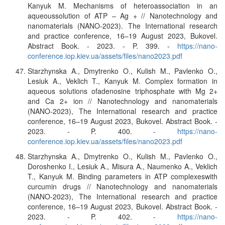
Kanyuk M. Mechanisms of heteroassociation in an
aqueoussolution of ATP – Ag + // Nanotechnology and
nanomaterials (NANO-2023). The International research
and practice conference, 16–19 August 2023, Bukovel.
Abstract Book. - 2023. - P. 399. -
https://nano-
conference.iop.kiev.ua/assets/files/nano2023.pdf
Starzhynska A., Dmytrenko O., Kulish M., Pavlenko O.,
Lesiuk A., Veklich T., Kanyuk M. Complex formation in
aqueous solutions ofadenosine triphosphate with Mg 2+
and Ca 2+ ion // Nanotechnology and nanomaterials
(NANO-2023), The International research and practice
conference, 16–19 August 2023, Bukovel. Abstract Book. -
2023. - P. 400. -
https://nano-
conference.iop.kiev.ua/assets/files/nano2023.pdf
Starzhynska A., Dmytrenko O., Kulish M., Pavlenko O.,
Doroshenko I., Lesiuk A., Misura A., Naumenko A., Veklich
T., Kanyuk M. Binding parameters in ATP complexeswith
curcumin drugs // Nanotechnology and nanomaterials
(NANO-2023), The International research and practice
conference, 16–19 August 2023, Bukovel. Abstract Book. -
2023. - P. 402. -
https://nano-