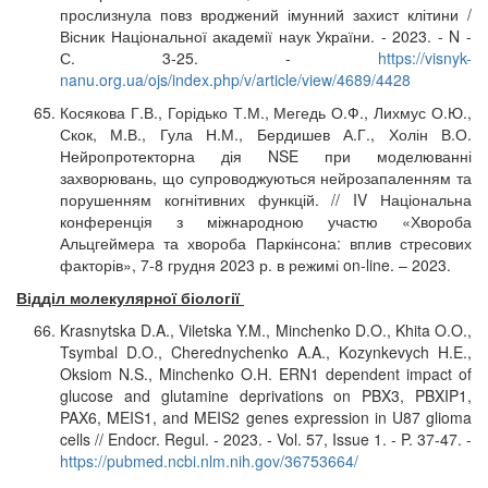
прослизнула повз вроджений імунний захист клітини /
Вісник Національної академії наук України. - 2023. - N -
С. 3-25. -
https://visnyk-
nanu.org.ua/ojs/index.php/v/article/view/4689/4428
Косякова Г.В., Горідько Т.М., Мегедь О.Ф., Лихмус О.Ю.,
Скок, М.В., Гула Н.М., Бердишев А.Г., Холін В.О.
Нейропротекторна дія NSE при моделюванні
захворювань, що супроводжуються нейрозапаленням та
порушенням когнітивних функцій. // IV Національна
конференція з міжнародною участю «Хвороба
Альцгеймера та хвороба Паркінсона: вплив стресових
факторів», 7-8 грудня 2023 р. в режимі on-line. – 2023.
Відділ молекулярної біології
Krasnytska D.A., Viletska Y.M., Minchenko D.O., Khita O.O.,
Tsymbal D.O., Cherednychenko A.A., Kozynkevych H.E.,
Oksiom N.S., Minchenko O.H. ERN1 dependent impact of
glucose and glutamine deprivations on PBX3, PBXIP1,
PAX6, MEIS1, and MEIS2 genes expression in U87 glioma
cells // Endocr. Regul. - 2023. - Vol. 57, Issue 1. - P. 37-47. -
https://pubmed.ncbi.nlm.nih.gov/36753664/