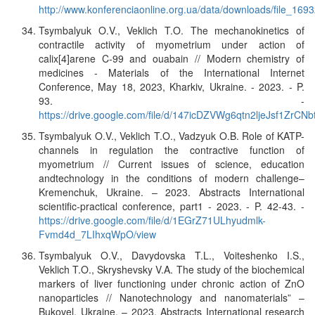
http://www.konferenciaonline.org.ua/data/downloads/file_169
Tsymbalyuk O.V., Veklich T.O. The mechanokinetics of
contractile activity of myometrium under action of
calix[4]arene C-99 and ouabain // Modern chemistry of
medicines - Materials of the International Internet
Conference, May 18, 2023, Kharkiv, Ukraine. - 2023. - P.
93. -
https://drive.google.com/file/d/147icDZVWg6qtn2ljeJsf1ZrCN
Tsymbalyuk O.V., Veklich T.O., Vadzyuk O.B. Role of KATP-
channels in regulation the contractive function of
myometrium // Current issues of science, education
andtechnology in the conditions of modern challenge–
Kremenchuk, Ukraine. – 2023. Abstracts International
scientific-practical conference, part1 - 2023. - P. 42-43. -
https://drive.google.com/file/d/1EGrZ71ULhyudmlk-
Fvmd4d_7LIhxqWpO/view
Tsymbalyuk O.V., Davydovska T.L., Voiteshenko I.S.,
Veklich T.O., Skryshevsky V.A. The study of the biochemical
markers of liver functioning under chronic action of ZnO
nanoparticles // Nanotechnology and nanomaterials” –
Bukovel, Ukraine. – 2023. Abstracts International research