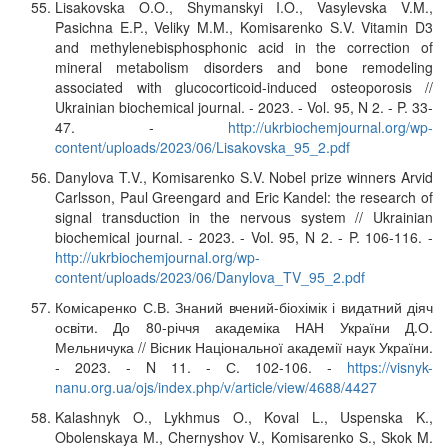
Lisakovska O.O., Shymanskyi I.O., Vasylevska V.M.,
Pasichna E.P., Veliky M.M., Komisarenko S.V. Vitamin D3
and methylenebisphosphonic acid in the correction of
mineral metabolism disorders and bone remodeling
associated with glucocorticoid-induced osteoporosis //
Ukrainian biochemical journal. - 2023. - Vol. 95, N 2. - P. 33-
47. -
http://ukrbiochemjournal.org/wp-
content/uploads/2023/06/Lisakovska_95_2.pdf
Danylova T.V., Komisarenko S.V. Nobel prize winners Arvid
Carlsson, Paul Greengard and Eric Kandel: the research of
signal transduction in the nervous system // Ukrainian
biochemical journal. - 2023. - Vol. 95, N 2. - P. 106-116. -
http://ukrbiochemjournal.org/wp-
content/uploads/2023/06/Danylova_TV_95_2.pdf
Комісаренко С.В. Знаний вчений-біохімік і видатний діяч
освіти. До 80-річчя академіка НАН України Д.О.
Мельничука // Вісник Національної академії наук України.
- 2023. - N 11. - С. 102-106. -
https://visnyk-
nanu.org.ua/ojs/index.php/v/article/view/4688/4427
Kalashnyk O., Lykhmus O., Koval L., Uspenska K.,
Obolenskaya M., Chernyshov V., Komisarenko S., Skok M.