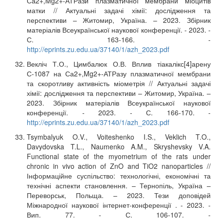
Са2+,Mg2+-АТРази плазматичної мембрани міоцитів
матки // Актуальні задачі хімії: дослідження та
перспективи – Житомир, Україна. – 2023. Збірник
матеріалів Всеукраїнської наукової конференції. - 2023. -
С. 163-166. -
http://eprints.zu.edu.ua/37140/1/azh_2023.pdf
Векліч Т.О., Цимбалюк О.В. Вплив тіакалікс[4]арену
С-1087 на Са2+,Mg2+-АТРазу плазматичної мембрани
та скоротливу активність міометрія // Актуальні задачі
хімії: дослідження та перспективи – Житомир, Україна. –
2023. Збірник матеріалів Всеукраїнської наукової
конференції. - 2023. - С. 166-170. -
http://eprints.zu.edu.ua/37140/1/azh_2023.pdf
Tsymbalyuk O.V., Voiteshenko I.S., Veklich T.O.,
Davydovska T.L., Naumenko A.M., Skryshevsky V.A.
Functional state of the myometrium of the rats under
chronic in vivo action of ZnO and TiO2 nanoparticles //
Інформаційне суспільство: технологічні, економічні та
технічні аспекти становлення. – Тернопіль, Україна –
Переворськ, Польща. – 2023. Тези доповідей
Міжнародної наукової інтернет-конференції . - 2023. -
Вип. 77. - С. 106-107. -