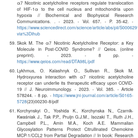
α7 Nicotinic acetylcholine receptors regulate translocation
of HIF-1α to the cell nucleus and mitochondria upon
hypoxia // Biochemical and Biophysical Research
Communications. . - 2023. - Vol. 657. - P. 35-42. -
https://www.sciencedirect.com/science/article/abs/pii/S0006
via%3Dihub
Skok M. The α7 Nicotinic Acetylcholine Receptor: a Key
Molecule in Post-COVID Syndrome? // Qeios. (online
preprint). - 2023. - 8 pp. -
https://www.qeios.com/read/DTA98L/pdf
Lykhmus, O. Kalashnyk O., Sullivan R., Skok M.
Hydroxyurea interaction with α7 nicotinic acetylcholine
receptor can underlie its therapeutic efficacy upon COVID-
19 // J. Neuroimmunology. - 2023. - Vol. 385. - Article
578244. - 8 pp. -
https://www.jni-journal.com/article/S0165-
5728
(23)00230-8/pdf
Korchynskyi O., Yoshida K., Korchynska N., Czarnik-
Kwaśniak J., Tak P.P., Pruijn G.J.M., Isozaki T., Ruth J.H.,
Campbell P.L., Amin M.A., Koch A.E. Mammalian
Glycosylation Patterns Protect Citrullinated Chemokine
MCP-1/CCL2 from Partial Degradation // In book: Research