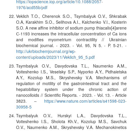
https://iopscience.iop.org/article/10.1088/2057-
1976/acd55b/pdf
Veklich T.O., Cherenok S.O., Tsymbalyuk O.V., Shkrabak
O.A, Karakhim S.O., Selihova A.I., Kalchenko V.I., Kosterin
S.O. A new affine inhibitor of sodium pump thiacalix[4]arene
С-1193 increases the intracellular concentration of Ca ions
and modifies myometrium contractility // Ukrainian
biochemical journal. - 2023. - Vol. 95, N 5. - P. 5-21. -
http://ukrbiochemjournal.org/wp-
content/uploads/2023/11/Veklich_95_5.pdf
Tsymbalyuk O.V., Davydovska T.L., Naumenko A.M.,
Voiteshenko I.S., Veselsky S.P., Nyporko A.Y., Pidhaietska
A.Y., Kozolup M.S., Skryshevsky V.A. Mechanisms of
regulation of motility of the gastrointestinal tract and the
hepatobiliary system under the chronic action of
nanocolloids // Scientific Reports. - 2023. - Vol. 13. - Article
3823. –
https://www.nature.com/articles/s41598-023-
30958-5
Tsymbalyuk O.V., Hurskyi L.A., Davydovska T.L.,
Voiteshenko I.S., Sholota Kh.V., Kozolup M.S., Savchuk
O.V., Naumenko A.M., Skryshevsky V.A. Mechanokinetics