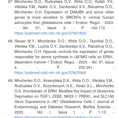
Minchenko D.O., Rudnytska O.V., Khita O.O., Kulish Y.V.,
Viletska Y.M., Halkin O.V., Danilovskyi S.V., Ratushna O.O.,
Minchenko O.H. Expression of DNAJB9 and some other
genes is more sensitive to SWCNTs in normal human
astrocytes than glioblastoma cells // Endocr. Regul. - 2023.
- Vol. 57, Issue 3. - P. 162-172. -
https://pubmed.ncbi.nlm.nih.gov/37561833/
Sliusar M.Y., Minchenko D.O., Khita O.O., Tsymbal D.O.,
Viletska Y.M., Luzina O.Y., Danilovskyi S.V., Ratushna O.O.,
Minchenko O.H. Hypoxia controls the expression of genes
responsible for serine synthesis in U87MG cells on ERN1-
dependent manner // Endocr. Regul. - 2023. - Vol. 57, Issue
4. - P. 252-261. -
https://pubmed.ncbi.nlm.nih.gov/37823569/
Minchenko D.O., Krasnytska D.A., Khita O.O., Viletska Y.M.,
Rudnytska O.V., Kozynkevych H.E., Hoian S.L., Minchenko
O.H. Knockdown of ERN1 Modifies the Impact of Glutamine
Deprivation on TGIF1, ZEB2, NKX3-1, PRRX1, and SLC1A5
Gene Expressions in U87 Glioblastoma Cells // Journal of
Endocrinology and Diabetes Research, BioRes Scientia. -
2023. - Vol. 1, Issue 1. - P. 1-10. -
https://bioresscientia.com/article/knockdown-of-ern1-