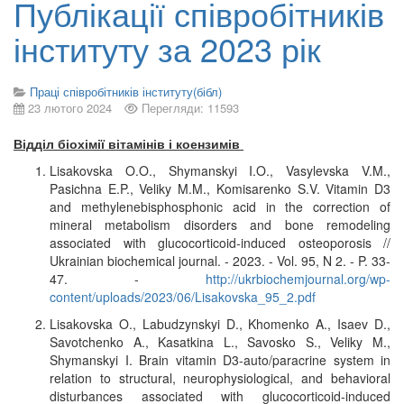
Публікації співробітників
інституту за 2023 рік
Праці співробітників інституту(бібл)
23 лютого 2024
Перегляди: 11593
Відділ біохімії вітамінів і коензимів
Lisakovska O.O., Shymanskyi I.O., Vasylevska V.M.,
Pasichna E.P., Veliky M.M., Komisarenko S.V. Vitamin D3
and methylenebisphosphonic acid in the correction of
mineral metabolism disorders and bone remodeling
associated with glucocorticoid-induced osteoporosis //
Ukrainian biochemical journal. - 2023. - Vol. 95, N 2. - P. 33-
47. -
http://ukrbiochemjournal.org/wp-
content/uploads/2023/06/Lisakovska_95_2.pdf
Lisakovska O., Labudzynskyi D., Khomenko A., Isaev D.,
Savotchenko A., Kasatkina L., Savosko S., Veliky M.,
Shymanskyi I. Brain vitamin D3-auto/paracrine system in
relation to structural, neurophysiological, and behavioral
disturbances associated with glucocorticoid-induced