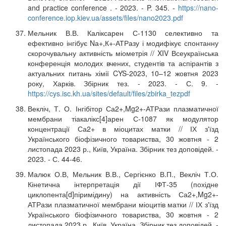
and practice conference . - 2023. - P. 345. -
https://nano-
conference.iop.kiev.ua/assets/files/nano2023.pdf
Мельник В.В. Каліксарен С-1130 селективно та
ефективно інгібує Nа+,К+-АТРазу і модифікує спонтанну
скорочувальну активність міометрія // XIV Всеукраїнська
конференція молодих вчених, студентів та аспірантів з
актуальних питань хімії CYS-2023, 10–12 жовтня 2023
року, Харків. Збірник тез. - 2023. - С. 9. -
https://cys.isc.kh.ua/sites/default/files/zbirka_tezpdf
Векліч, Т. О. Інгібітор Са2+,Mg2+-АТРази плазматичної
мембрани тіакалікс[4]арен С-1087 як модулятор
концентрації Са2+ в міоцитах матки // ІХ з'їзд
Українського біофізичного товариства, 30 жовтня - 2
листопада 2023 р., Київ, Україна. Збірник тез доповідей. -
2023. - С. 44-46.
Малюк О.В, Мельник В.В., Сергієнко В.П., Векліч Т.О.
Кінетична інтерпретація дії ІФТ-35 (похідне
циклопента[d]піримідину) на активність Са2+,Mg2+-
АТРази плазматичної мембрани міоцитів матки // ІХ з'їзд
Українського біофізичного товариства, 30 жовтня - 2
листопада 2023 р., Київ, Україна. Збірник тез доповідей. -