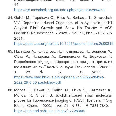
45. -
https://ojs.microbiolj.org.ua/index.php/mj/article/view/79
Galkin M., Topcheva O., Priss A., Borisova T., Shvadchak
V.V. Dopamine-Induced Oligomers of α-Synuclein Inhibit
Amyloid Fibril Growth and Show No Toxicity // ACS
Chemical Neuroscience. - 2023. - Vol. 14, N11. - P. 2027-
2034. -
https://pubs.acs.org/doi/full/10.1021/acschemneuro.2c00815
Пастухов А., Крисанова Н., Позднякова Н., Борисов А.,
Сівко Р., Назарова А., Калиновська Л., Борисова Т.
Розроблення підходів нейропротекції при довготривалих
космічних місіях // Космічна наука і технологія. - 2022. -
Т. 28, № 6. - С. 52-62. -
https://www.mao.kiev.ua/biblio/jscans/knit/2022-28/knit-
2022-28-6-05-pastukhov.pdf
Mondal I., Rawat P., Galkin M., Deka S., Karmakar A.,
Mondal P., Ghosh S. Julolidine-based small molecular
probes for fluorescence imaging of RNA in live cells // Org
Biomol Chem. - 2023. - Vol. 21, N 38. - P. 7831-7840. -
https://pubmed.ncbi.nlm.nih.gov/37728395/