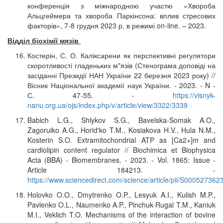
конференція з міжнародною участю «Хвороба
Альцгеймера та хвороба Паркінсона: вплив стресових
факторів», 7-8 грудня 2023 р. в режимі on-line. – 2023.
Відділ біохімії мязів
Костерін, С. О. Каліксарени як перспективні регулятори
скоротливості гладеньких м"язів (Стенограма доповіді на
засіданні Президії НАН України 22 березня 2023 року) //
Вісник Національної академії наук України. - 2023. - N -
С. 47-55. -
https://visnyk-
nanu.org.ua/ojs/index.php/v/article/view/3322/3339
Babich L.G., Shlykov S.G., Bavelska-Somak A.O.,
Zagoruiko A.G., Horid'ko T.M., Kosiakova H.V., Hula N.M.,
Kosterin S.O. Extramitochondrial ATP as [Ca2+]m and
cardiolipin content regulator // Biochimica et Biophysica
Acta (BBA) - Biomembranes. - 2023. - Vol. 1865: Issue -
Article 184213. -
https://www.sciencedirect.com/science/article/pii/S00052736
Holovko O.O., Dmytrenko O.P., Lesyuk A.I., Kulish M.P.,
Pavlenko O.L., Naumenko A.P., Pinchuk-Rugal T.M., Kaniuk
M.I., Veklich T.O. Mechanisms of the interaction of bovine