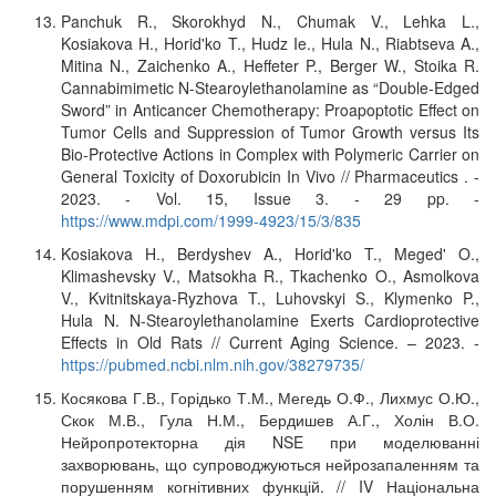
Panchuk R., Skorokhyd N., Chumak V., Lehka L.,
Kosiakova H., Horid'ko T., Hudz Ie., Hula N., Riabtseva A.,
Mitina N., Zaichenko A., Heffeter P., Berger W., Stoika R.
Cannabimimetic N-Stearoylethanolamine as “Double-Edged
Sword” in Anticancer Chemotherapy: Proapoptotic Effect on
Tumor Cells and Suppression of Tumor Growth versus Its
Bio-Protective Actions in Complex with Polymeric Carrier on
General Toxicity of Doxorubicin In Vivo // Pharmaceutics . -
2023. - Vol. 15, Issue 3. - 29 pp. -
https://www.mdpi.com/1999-4923/15/3/835
Kosiakova H., Berdyshev A., Horid'ko T., Meged' O.,
Klimashevsky V., Matsokha R., Tkachenko O., Asmolkova
V., Kvitnitskaya-Ryzhova T., Luhovskyi S., Klymenko P.,
Hula N. N-Stearoylethanolamine Exerts Cardioprotective
Effects in Old Rats // Current Aging Science. – 2023. -
https://pubmed.ncbi.nlm.nih.gov/38279735/
Косякова Г.В., Горідько Т.М., Мегедь О.Ф., Лихмус О.Ю.,
Скок М.В., Гула Н.М., Бердишев А.Г., Холін В.О.
Нейропротекторна дія NSE при моделюванні
захворювань, що супроводжуються нейрозапаленням та
порушенням когнітивних функцій. // IV Національна