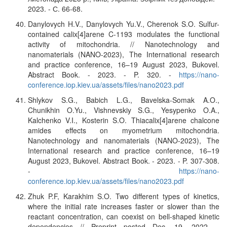
2023. - С. 66-68.
Danylovych H.V., Danylovych Yu.V., Cherenok S.O. Sulfur-
contained calix[4]arene C-1193 modulates the functional
activity of mitochondria. // Nanotechnology and
nanomaterials (NANO-2023), The International research
and practice conference, 16–19 August 2023, Bukovel.
Abstract Book. - 2023. - P. 320. -
https://nano-
conference.iop.kiev.ua/assets/files/nano2023.pdf
Shlykov S.G., Babich L.G., Bavelska-Somak A.O.,
Chunikhin O.Yu., Vishnevskiy S.G., Yesypenko O.A.,
Kalchenko V.I., Kosterin S.O. Thiacalix[4]arene chalcone
amides effects on myometrium mitochondria.
Nanotechnology and nanomaterials (NANO-2023), The
International research and practice conference, 16–19
August 2023, Bukovel. Abstract Book. - 2023. - P. 307-308.
-
https://nano-
conference.iop.kiev.ua/assets/files/nano2023.pdf
Zhuk P.F, Karakhim S.O. Two different types of kinetics,
where the initial rate increases faster or slower than the
reactant concentration, can coexist on bell-shaped kinetic
dependencies // Preprint posted Dec. 19, 2022. -