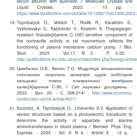
serum albumin with quercetin // Molecular Crystals and
Liquid Crystals. - 2023. - 15 pp. -
https://www.tandfonline.com/doi/abs/10.1080/15421406.2023
Tsymbalyuk O., Veklich T., Rodik R., Karakhim S.,
Vyshnevskyi S., Kalchenko V., Kosterin S. Thapsigargin-
resistant thiacalix[4]arene C-1087-sensitive component of
the contractile activity in rat myometrium reflects the
functioning of plasma membrane calcium pump. // Biol.
Stud. - 2023. - Vol.17, N 3. - P. 3-22. -
http://publications.lnu.edu.ua/journals/index.php/biology/artic
Цимбалюк О.В., Векліч Т.О. Модуляція механокінетики
спонтанних скорочень міометрія щурів інгібітором
кальцієвої помпи плазматичної мембрани
калікс[4]ареном С-90. // Світ наукових досліджень. -
2023. - Вип. 20. - С. 208-214/ -
http://www.economy-
confer.com.ua/full-article/4671/
Kozinetz, A. Tsymbalyuk O., Litvinenko S.V. Application of
sensor structures based on a photoelectric transducer to
determine the activity of aspartate and alanine
aminotransferases in blood plasma // Biomed. Phys. Eng.
Express. - 2023. - Vol. 9: N 4. - Article 9. - 12 p. -