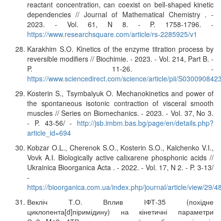
reactant concentration, can coexist on bell-shaped kinetic
dependencies // Journal of Mathematical Chemistry . -
2023. - Vol. 61, N 8. - P. 1758-1796. -
https://www.researchsquare.com/article/rs-2285925/v1
Karakhim S.O. Kinetics of the enzyme titration process by
reversible modifiers // Biochimie. - 2023. - Vol. 214, Part B. -
P. 11-26. -
https://www.sciencedirect.com/science/article/pii/S03009084
Kosterin S., Tsymbalyuk O. Mechanokinetics and power of
the spontaneous isotonic contraction of visceral smooth
muscles // Series on Biomechanics. - 2023. - Vol. 37, No 3.
- P. 43-56/ -
http://jsb.imbm.bas.bg/page/en/details.php?
article_id=694
Kobzar O.L., Cherenok S.O., Kosterin S.O., Kalchenko V.I.,
Vovk A.I. Biologically active calixarene phosphonic acids //
Ukrainica Bioorganica Acta . - 2022. - Vol. 17, N 2. - P. 3-13/
-
https://bioorganica.com.ua/index.php/journal/article/view/29/4
Векліч Т.О. Вплив ІФТ-35 (похідне
циклопента[d]піримідину) на кінетичні параметри