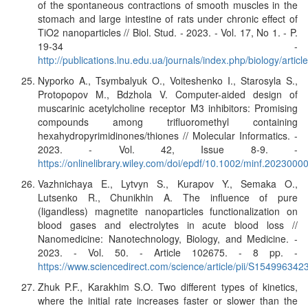
of the spontaneous contractions of smooth muscles in the
stomach and large intestine of rats under chronic effect of
TiO2 nanoparticles // Biol. Stud. - 2023. - Vol. 17, No 1. - P.
19-34 -
http://publications.lnu.edu.ua/journals/index.php/biology/artic
Nyporko A., Tsymbalyuk O., Voiteshenko I., Starosyla S.,
Protopopov M., Bdzhola V. Computer-aided design of
muscarinic acetylcholine receptor M3 inhibitors: Promising
compounds among trifluoromethyl containing
hexahydropyrimidinones/thiones // Molecular Informatics. -
2023. - Vol. 42, Issue 8-9. -
https://onlinelibrary.wiley.com/doi/epdf/10.1002/minf.2023000
Vazhnichaya E., Lytvyn S., Kurapov Y., Semaka O.,
Lutsenko R., Chunikhin A. The influence of pure
(ligandless) magnetite nanoparticles functionalization on
blood gases and electrolytes in acute blood loss //
Nanomedicine: Nanotechnology, Biology, and Medicine. -
2023. - Vol. 50. - Article 102675. - 8 pp. -
https://www.sciencedirect.com/science/article/pii/S15499634
Zhuk P.F., Karakhim S.O. Two different types of kinetics,
where the initial rate increases faster or slower than the