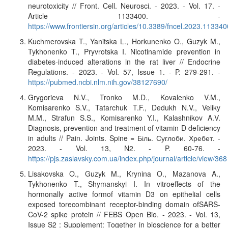
neurotoxicity // Front. Cell. Neurosci. - 2023. - Vol. 17. -
Article 1133400. -
https://www.frontiersin.org/articles/10.3389/fncel.2023.1133400
Kuchmerovska T., Yanitska L., Horkunenko O., Guzyk M.,
Tykhonenko T., Pryvrotska I. Nicotinamide prevention in
diabetes-induced alterations in the rat liver // Endocrine
Regulations. - 2023. - Vol. 57, Issue 1. - P. 279-291. -
https://pubmed.ncbi.nlm.nih.gov/38127690/
Grygorieva N.V., Tronko M.D., Kovalenko V.M.,
Komisarenko S.V., Tatarchuk T.F., Dedukh N.V., Veliky
M.M., Strafun S.S., Komisarenko Y.I., Kalashnikov A.V.
Diagnosis, prevention and treatment of vitamin D deficiency
in adults // Pain. Joints. Spine = Біль. Суглоби. Хребет. -
2023. - Vol. 13, N2. - P. 60-76. -
https://pjs.zaslavsky.com.ua/index.php/journal/article/view/368
Lisakovska O., Guzyk M., Krynina O., Mazanova A.,
Tykhonenko T., Shymanskyi I. In vitroeffects of the
hormonally active formof vitamin D3 on epithelial cells
exposed torecombinant receptor-binding domain ofSARS-
CoV-2 spike protein // FEBS Open Bio. - 2023. - Vol. 13,
Issue S2 : Supplement: Together in bioscience for a better