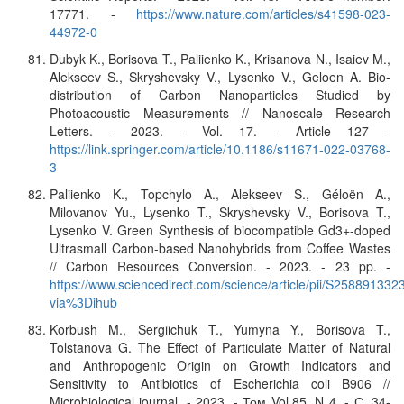
17771. -
https://www.nature.com/articles/s41598-023-
44972-0
Dubyk K., Borisova T., Paliienko K., Krisanova N., Isaiev M.,
Alekseev S., Skryshevsky V., Lysenko V., Geloen A. Bio-
distribution of Carbon Nanoparticles Studied by
Photoacoustic Measurements // Nanoscale Research
Letters. - 2023. - Vol. 17. - Article 127 -
https://link.springer.com/article/10.1186/s11671-022-03768-
3
Paliienko K., Topchylo A., Alekseev S., Géloën A.,
Milovanov Yu., Lysenko T., Skryshevsky V., Borisova T.,
Lysenko V. Green Synthesis of biocompatible Gd3+-doped
Ultrasmall Carbon-based Nanohybrids from Coffee Wastes
// Carbon Resources Conversion. - 2023. - 23 pp. -
https://www.sciencedirect.com/science/article/pii/S25889133
via%3Dihub
Korbush M., Sergiichuk T., Yumyna Y., Borisova T.,
Tolstanova G. The Effect of Particulate Matter of Natural
and Anthropogenic Origin on Growth Indicators and
Sensitivity to Antibiotics of Escherichia coli B906 //
Microbiological journal. - 2023. - Том Vol.85, N 4. - С. 34-