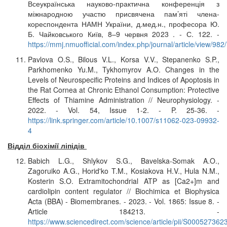
Всеукраїнська науково-практична конференція з
міжнародною участю присвячена пам’яті члена-
кореспондента НАМН України, д.мед.н., професора Ю.
Б. Чайковського Київ, 8–9 червня 2023 . - С. 122. -
https://mmj.nmuofficial.com/index.php/journal/article/view/982
Pavlova O.S., Bilous V.L., Korsa V.V., Stepanenko S.P.,
Parkhomenko Yu.M., Tykhomyrov A.O. Changes in the
Levels of Neurospecific Proteins and Indices of Apoptosis in
the Rat Cornea at Chronic Ethanol Consumption: Protective
Effects of Thiamine Administration // Neurophysiology. -
2022. - Vol. 54, Issue 1-2. - P. 25-36. -
https://link.springer.com/article/10.1007/s11062-023-09932-
4
Відділ біохімії ліпідів
Babich L.G., Shlykov S.G., Bavelska-Somak A.O.,
Zagoruiko A.G., Horid'ko T.M., Kosiakova H.V., Hula N.M.,
Kosterin S.O. Extramitochondrial ATP as [Ca2+]m and
cardiolipin content regulator // Biochimica et Biophysica
Acta (BBA) - Biomembranes. - 2023. - Vol. 1865: Issue 8. -
Article 184213. -
https://www.sciencedirect.com/science/article/pii/S00052736