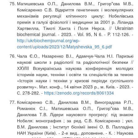
Матишевська О.П., Данилова В.М., Григор"єва М.В.,
Комісаренко С.В. Відкриття генетичних і молекулярних
механізмів регуляції клітинного циклу: Нобелівська
премія в галузі фізіології і медицини за 2001 р. Ліланда
Хартвелла, Тімоті Ханта і Поля Нерса. // Ukrainian
biochemical journal. - 2023. - Vol. 95, N 6. - P. 112-126. -
http://ukrbiochemjournal.org/wp-
content/uploads/2023/12/Matyshevska_95_6.pdf
Чала Є.О., Назаренко В.І., Адамчук-Чала Н.І. Паризькі
наукові школи з радіології та радіологічної безпеки //
ХXVIII Всеукраїнська наукова конференція молодих
істориків науки, техніки і освіти та спеціалістів за темою
«Історія науки і техніки у кризові періоди суспільного
розвитку». Мат. конф., 14 квітня 2023 р., м. Київ. - 2023. -
С. 278-282. -
https://zenodo.org/records/8061334
Комісаренко С.В., Данилова В.М., Виноградова Р.П.,
Романюк С.І., Матишевська О.П., Григор"єва М.В.,
Данилова Т.В. Лідери наукового прогресу: під знаком
Нобеля: монография ; за ред. С.В. Комісаренко ; укл.
В.М. Данилова ; Інститут біохімії імені О. В. Палладіна
НАН України (Київ). - 2-е вид., доповнене. - К. : Наукова