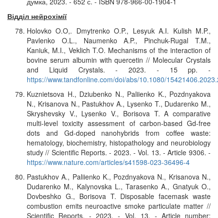
думка, 2023. - 652 с. - ISBN 978-966-00-1904-1
Відділ нейрохімії
Holovko O.O,. Dmytrenko O.P., Lesyuk A.I. Kulish M.P.,
Pavlenko O.L., Naumenko A.P., Pinchuk-Rugal T.M.,
Kaniuk, M.I., Veklich T.O. Mechanisms of the interaction of
bovine serum albumin with quercetin // Molecular Crystals
and Liquid Crystals. - 2023. - 15 pp. -
https://www.tandfonline.com/doi/abs/10.1080/15421406.2023
Kuznietsova H., Dziubenko N., Paliienko K., Pozdnyakova
N., Krisanova N., Pastukhov A., Lysenko T., Dudarenko M.,
Skryshevsky V., Lysenko V., Borisova T. A comparative
multi-level toxicity assessment of carbon-based Gd-free
dots and Gd-doped nanohybrids from coffee waste:
hematology, biochemistry, histopathology and neurobiology
study // Scientific Reports. - 2023. - Vol. 13. - Article 9306. -
https://www.nature.com/articles/s41598-023-36496-4
Pastukhov A., Paliienko K., Pozdnyakova N., Krisanova N.,
Dudarenko M., Kalynovska L., Tarasenko A., Gnatyuk O.,
Dovbeshko G., Borisova T. Disposable facemask waste
combustion emits neuroactive smoke particulate matter //
Scientific Reports. - 2023. - Vol. 13. - Article number: