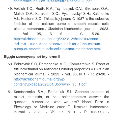
conference.iop.kiev.ua/assets/files/nano2023.pdf
Veklich T.O., Rodik R.V., Tsymbalyuk O.V., Shkrabak O.A.,
Maliuk O.V., Karakhim S.O., Vyshnevskyi S.H., Kalchenko
V.I., Kosterin S.O. Thiacalix[4]arene С-1087 is the selective
inhibitor of the calcium pump of smooth muscle cells
plasma membrane / Ukrainian biochemical journal. - 2023.
- Vol. 95, N 6. - С. 5-20. -
http://ukrbiochemjournal.org/2023/12/thiacalix4arene-
%d1%81-1087-is-the-selective-inhibitor-of-the-calcium-
pump-of-smooth-muscle-cells-plasma-membrane.html
Відділ молекулярної імунології
Bobrovnik S.O, Demchenko M.O., Komisarenko S. Effect of
trifluoroethanol on antibodies binding properties // Ukrainian
biochemical journal. - 2023. - Vol. 95, N 1. - P. 20-30. -
http://ukrbiochemjournal.org/wp-
content/uploads/2023/04/Bobrovnik_95_1.pdf
Komisarenko S.V., Romaniuk S.I. Genome secrets of
extinct hominids, or can paleogenomics answer the
question: humankind, who we are? Nobel Prize in
Physiology or Medicine 2022 // Ukrainian biochemical
journal. - 2023. - Vol. 95, N 1. - P. 103-116. -