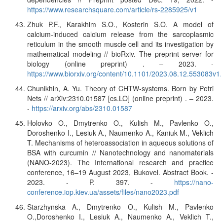
https://www.researchsquare.com/article/rs-2285925/v1
Zhuk P.F., Karakhim S.O., Kosterin S.O. A model of
calcium-induced calcium release from the sarcoplasmic
reticulum in the smooth muscle cell and its investigation by
mathematical modeling // bioRxiv. The preprint server for
biology (online preprint) . – 2023. -
https://www.biorxiv.org/content/10.1101/2023.08.12.553083v1.
Chunikhin, A. Yu. Theory of CHTW-systems. Born by Petri
Nets // arXiv:2310.01587 [cs.LO] (online preprint) . – 2023.
-
https://arxiv.org/abs/2310.01587
Holovko O., Dmytrenko O., Kulish M., Pavlenko O.,
Doroshenko I., Lesiuk A., Naumenko A., Kaniuk M., Veklich
T. Mechanisms of heteroassociation in aqueous solutions of
BSA with curcumin // Nanotechnology and nanomaterials
(NANO-2023). The International research and practice
conference, 16–19 August 2023, Bukovel. Abstract Book. -
2023. - P. 397. -
https://nano-
conference.iop.kiev.ua/assets/files/nano2023.pdf
Starzhynska A., Dmytrenko O., Kulish M., Pavlenko
O.,Doroshenko I., Lesiuk A., Naumenko A., Veklich T.,