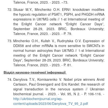
Talence, France, 2023. - 2023. –73.
Sliusar M.Y., Minchenko O.H. ERN1 knockdown modifies
the hypoxic regulation of PSAT1, PSPH, and PHGDH mRNA
expressions in U87MG cells // 1-st International meeting of
the Enlight Cancer network “Enlight Cancer Days”,
September 28-29, 2023. BRIC, Bordeaux University;
Talence, France, 2023. - 2023. - P. 79.
Minchenko O.H., Kulish V., Rudnytska O.V. Expression of
DDX58 and other mRNAs is more sensitive to SWCNTs in
normal human astrocytes than U87MG // 1-st International
meeting of the Enlight Cancer network “Enlight Cancer
Days”, September 28-29, 2023. BRIC, Bordeaux University;
Talence, France, 2023. - 2023. - P. 81.
Відділ науково-технічної інформації
Danylova T.V., Komisarenko V. Nobel prize winners Arvid
Carlsson, Paul Greengard and Eric Kandel: the research of
signal transduction in the nervous system // Ukrainian
biochemical journal. - 2023. - Vol. 95, N 2. - P. 106-116. -
http://ukrbiochemjournal.org/wp-
content/uploads/2023/06/Danylova_TV_95_2.pdf