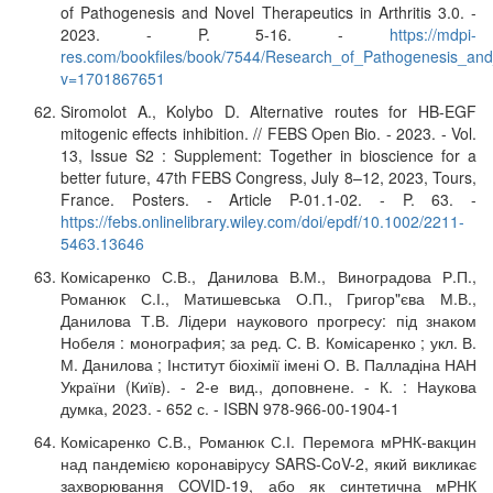
of Pathogenesis and Novel Therapeutics in Arthritis 3.0. -
2023. - P. 5-16. -
https://mdpi-
res.com/bookfiles/book/7544/Research_of_Pathogenesis_and_
v=1701867651
Siromolot A., Kolybo D. Alternative routes for HB-EGF
mitogenic effects inhibition. // FEBS Open Bio. - 2023. - Vol.
13, Issue S2 : Supplement: Together in bioscience for a
better future, 47th FEBS Congress, July 8–12, 2023, Tours,
France. Posters. - Article P-01.1-02. - P. 63. -
https://febs.onlinelibrary.wiley.com/doi/epdf/10.1002/2211-
5463.13646
Комісаренко С.В., Данилова В.М., Виноградова Р.П.,
Романюк С.І., Матишевська О.П., Григор"єва М.В.,
Данилова Т.В. Лідери наукового прогресу: під знаком
Нобеля : монография; за ред. С. В. Комісаренко ; укл. В.
М. Данилова ; Інститут біохімії імені О. В. Палладіна НАН
України (Київ). - 2-е вид., доповнене. - К. : Наукова
думка, 2023. - 652 с. - ISBN 978-966-00-1904-1
Комісаренко С.В., Романюк С.І. Перемога мРНК-вакцин
над пандемією коронавірусу SARS-CoV-2, який викликає
захворювання COVID-19, або як синтетична мРНК