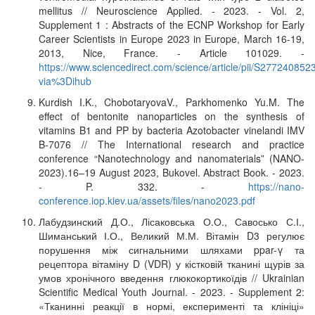
mellitus // Neuroscience Applied. - 2023. - Vol. 2,
Supplement 1 : Abstracts of the ECNP Workshop for Early
Career Scientists in Europe 2023 in Europe, March 16-19,
2013, Nice, France. - Article 101029. -
https://www.sciencedirect.com/science/article/pii/S27724085
via%3Dihub
Kurdish I.K., ChobotaryovaV., Parkhomenko Yu.M. The
effect of bentonite nanoparticles on the synthesis of
vitamins B1 and PP by bacteria Azotobacter vinelandi IMV
B-7076 // The International research and practice
conference “Nanotechnology and nanomaterials” (NANO-
2023).16–19 August 2023, Bukovel. Abstract Book. - 2023.
- P. 332. -
https://nano-
conference.iop.kiev.ua/assets/files/nano2023.pdf
Лабудзинский Д.О., Лісаковська О.О., Савосько С.І.,
Шиманський І.О., Великий М.М. Вітамін D3 регулює
порушення між сигнальними шляхами ppar-γ та
рецептора вітаміну D (VDR) у кістковій тканині щурів за
умов хронічного введення глюкокортикоїдів // Ukrainian
Scientific Medical Youth Journal. - 2023. - Supplement 2:
«Тканинні реакції в нормі, експерименті та клініці»