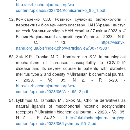
http://ukrbiochemjournal.org/wp-
content/uploads/2023/04/Komisarenko_95_1.pdf
Комісаренко С.В. Розвиток сучасних біотехнологій і
перспективи біомедичного кластеру НАН України: виступ
на сесії Загальних зборів НАН України 27 квітня 2023 р. //
Вісник Національної академії наук України. - 2023. - N 5.
- С. 41-43. -
https://visnyk-
nanu.org.ua/ojs/index.php/v/article/view/3071/3087
Zak K.P., Tronko M.D., Komisarenko S.V. Immunological
mechanisms of increased susceptibility to COVID-19
disease and its severe course in patients with diabetes
mellitus type 2 and obesity // Ukrainian biochemical journal.
- 2023. - Vol. 95, N 2. - P. 5-23. -
http://ukrbiochemjournal.org/wp-
content/uploads/2023/06/Zak_95_2.pdf
Lykhmus O., Izmailov M., Skok M., Choline derivatives as
natural ligands of mitochondrial nicotinic acetylcholine
receptors // Ukrainian biochemical journal. - 2023. - Vol. 95,
N 2. - P. 24-32. -
http://ukrbiochemjournal.org/wp-
content/uploads/2023/06/Lykhmus_95_2.pdf