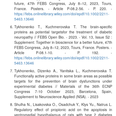
future, 47th FEBS Congress, July 8–12, 2023, Tours,
France. Posters. - Article P-08.2-56. - P. 220. -
https://febs.onlinelibrary.wiley.com/doi/epdf/10.1002/2211-
5463.13646
Tykhonenko T., Kuchmerovska T. The brain-specific
proteins as potential targetsfor the treatment of diabetic
neuropathy // FEBS Open Bio. - 2023. - Vol. 13, Issue S2 :
Supplement: Together in bioscience for a better future, 47th
FEBS Congress, July 8–12, 2023, Tours, France. Posters. -
Article P-08.1-10. - P. 192. -
https://febs.onlinelibrary.wiley.com/doi/epdf/10.1002/2211-
5463.13646
Tykhonenko, Dizenko A., Yanitska L., Kuchmerovska T.
Functionally active proteins in some brain areas as possible
targets for the prevention of brain dysfunctions under
experimental diabetes // Materials of the 36th ECNP
Сongress 7-10 October 2023, Barcelona, Spain,
Supplement to Neuroscience Applied (NSA). - 2023
Shulha N., Lisakovska O., Osadchuk Y., Klys Yu., Natrus L.
Regulatory effect of propionic acid on the apoptosis in
ventromedial hypothalamus of rats with type 2 diabetes