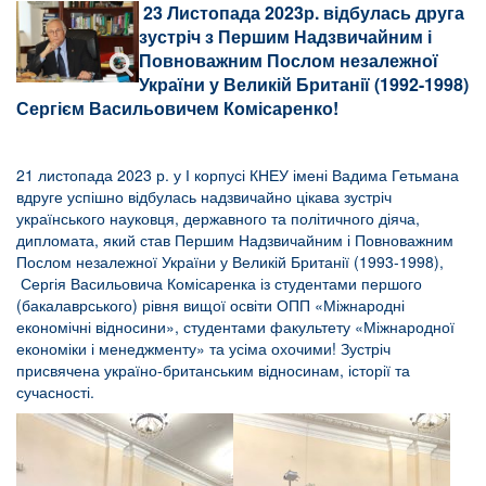
23 Листопада 2023р. відбулась друга
зустріч з Першим Надзвичайним і
Повноважним Послом незалежної
України у Великій Британії (1992-1998)
Сергієм Васильовичем Комісаренко!
21 листопада 2023 р. у І корпусі КНЕУ імені Вадима Гетьмана
вдруге успішно відбулась надзвичайно цікава зустріч
українського науковця, державного та політичного діяча,
дипломата, який став Першим Надзвичайним і Повноважним
Послом незалежної України у Великій Британії (1993-1998),
Сергія Васильовича Комісаренка із студентами першого
(бакалаврського) рівня вищої освіти ОПП «Міжнародні
економічні відносини», студентами факультету «Міжнародної
економіки і менеджменту» та усіма охочими! Зустріч
присвячена україно-британським відносинам, історії та
сучасності.