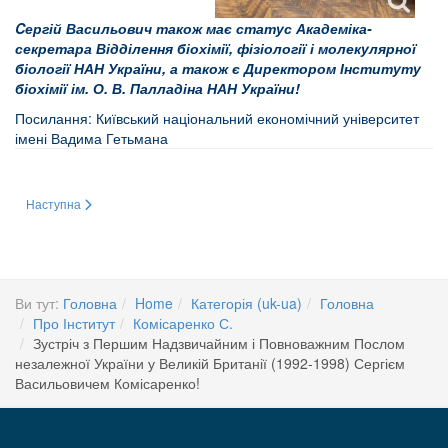
Cергій Васильович також має статус Академіка-
секретара Відділення біохімії, фізіології і молекулярної
біології НАН України, а також є Директором Інституту
біохімії ім. О. В. Палладіна НАН України!
Посилання:
Київський національний економічний
університет
імені Вадима Гетьмана
Наступна стаття: ЛІДЕРИ НАУКОВОГО ПРОГРЕСУ: ПІД ЗНАКОМ НОБЕЛЯ
Наступна
Ви тут:
Головна
Home
Категорія (uk-ua)
Головна
Про Інститут
Комісаренко С.
Зустріч з Першим Надзвичайним і Повноважним Послом
незалежної України у Великій Британії (1992-1998) Сергієм
Васильовичем Комісаренко!