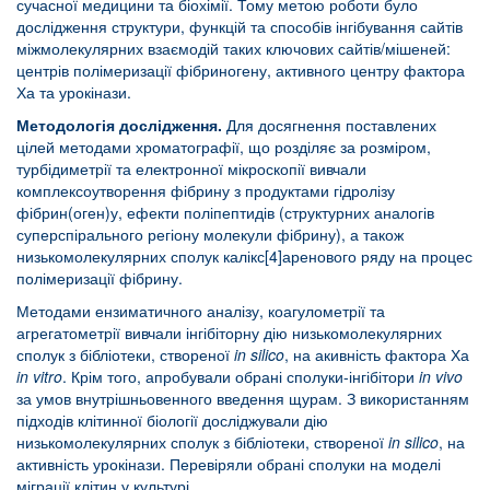
сучасної медицини та біохімії. Тому метою роботи було
дослідження структури, функцій та способів інгібування сайтів
міжмолекулярних взаємодій таких ключових сайтів/мішеней:
центрів полімеризації фібриногену, активного центру фактора
Ха та урокінази.
Методологія дослідження.
Для досягнення поставлених
цілей методами хроматографії, що розділяє за розміром,
турбідиметрії та електронної мікроскопії вивчали
комплексоутворення фібрину з продуктами гідролізу
фібрин(оген)у, ефекти поліпептидів (структурних аналогів
суперспірального регіону молекули фібрину), а також
низькомолекулярних сполук калікс[4]аренового ряду на процес
полімеризації фібрину.
Методами ензиматичного аналізу, коагулометрії та
агрегатометрії вивчали інгібіторну дію низькомолекулярних
сполук з бібліотеки, створеної
in silico
, на акивність фактора Ха
in vitro
. Крім того, апробували обрані сполуки-інгібітори
in vivo
за умов внутрішньовенного введення щурам. З використанням
підходів клітинної біології досліджували дію
низькомолекулярних сполук з бібліотеки, створеної
in silico
, на
активність урокінази. Перевіряли обрані сполуки на моделі
міграції клітин у культурі.