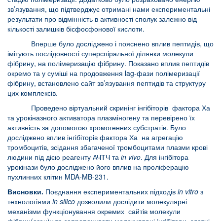
зв’язування, що підтверджує отримані нами експериментальні
результати про відмінність в активності сполук залежно від
кількості залишків бісфосфонової кислоти.
Вперше було досліджено і пояснено вплив пептидів, що
імітують послідовності суперспіральної ділянки молекули
фібрину, на полімеризацію фібрину. Показано вплив пептидів
окремо та у суміші на продовження lag-фази полімеризації
фібрину, встановлено сайт зв’язування пептидів та структуру
цих комплексів.
Проведено віртуальний скринінг інгібіторів фактора Ха
та урокіназного активатора плазміногену та перевірено їх
активність за допомогою хромогенних субстратів. Було
досліджено вплив інгібіторів фактора Ха на агрегацію
тромбоцитів, зсідання збагаченої тромбоцитами плазми крові
людини під дією реагенту АЧТЧ та
in vivo
. Для інгібітора
урокінази було досліджено його вплив на проліферацію
пухлинних клітин MDA-MB-231.
Висновки.
Поєднання експериментальних підходів
in
vitro
з
технологіями
in
silico
дозволили дослідити молекулярні
механізми функціонування окремих сайтів молекули