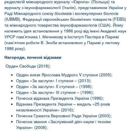
редколегій міжнародного журналу «Європа» (Польща) та
журналу з імунофармакології (Італія), представником України у
Раді Міжнародного союзу біохіміків і молекулярних біологів
(IUBMB), Федерації європейських біохімічних товариств (FEBS)
та міжнародного товариства імунофармакологів (США). Йому
належить ідея встановлення у 1986 році від імені Академії наук
УРСР пам’ятника І. Мечникову в Інституті Пастера в Парижі
(пам’ятник роботи В. Зноби встановлено у Парижі у лютому
1986 року).
Нагороди, почесні відзнаки
Орден Свободи (2018);
Орден князя Ярослава Мудрого V ступеня (2005);
Орден «За заслуги» I ступеня – (2013);
Орден «За заслуги» II ступеня – (1998);
Орден «За заслуги» ІІІ ступеня – (1996);
Почесна відзнака Президента України (1996);
Відзнака Президента України – медаль «25 років
незалежності України» (2016);
Почесна Грамота Верховної Ради України (2003);
Почесне звання «Заслужений діяч науки і техніки
України» (2008);