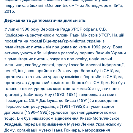
підручника з біохімії «Основи Біохімії» за Ленінджером, Київ,
2015.
Державна та дипломатична діяльність
У липні 1990 року Верховна Рада УРСР обрала С.В.
Комісаренка заступником голови Ради Міністрів УРСР. На цій
посаді та на посаді Віце-прем’єр-міністра України з
гуманітарних питань він працював до квітня 1992 року. Брав
активну участь або ініціював розробку перших Законів України
з гуманітарних питань, зокрема про освіту, національні
меншини, свободу совісті, пресу і засоби масової інформації,
пенсії; ініціював прийняття Закону про боротьбу із СНІДом,
організував та очолив урядову комісію з боротьби із СНІДом,
організував Державний комітет по боротьбі із СНІДом. Він був
головою низки урядових комітетів та комісій: з відзначення
трагедії у Бабиному Яру (1990–1991) і відповідав за візит
Президента США Дж. Буша до Києва (1991); з проведення
Першого конгресу українців (1991–1992); з гуманітарної
допомоги (1990–1992); урядової протиепідемічної комісії
тощо. Він був ініціатором відновлення Києво-Могилянської
Академії, передачі приміщення Музею Леніна Українському
Дому, організації музею Івана Гончара, нагородження