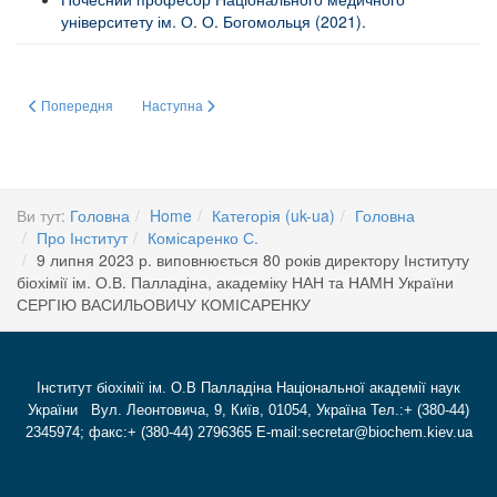
університету ім. О. О. Богомольця (2021).
Попередня стаття: Щиро поздоровляємо зі славним Ювілеєм
Наступна стаття: ЩИРО ВІТАЄМО СЕРГІЯ ВАСИЛЬ
Попередня
Наступна
Ви тут:
Головна
Home
Категорія (uk-ua)
Головна
Про Інститут
Комісаренко С.
9 липня 2023 р. виповнюється 80 років директору Інституту
біохімії ім. О.В. Палладіна, академіку НАН та НАМН України
СЕРГІЮ ВАСИЛЬОВИЧУ КОМІСАРЕНКУ
Інститут біохімії ім. О.В Палладіна Національної академії наук
України Вул. Леонтовича, 9, Київ, 01054, Україна Тел.:+ (380-44)
2345974; факс:+ (380-44) 2796365 E-mail:secretar@biochem.kiev.ua