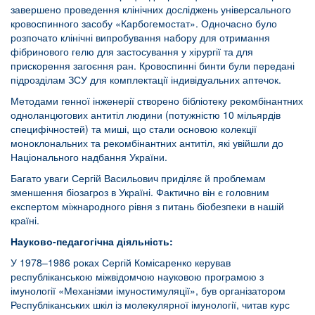
завершено проведення клінічних досліджень універсального
кровоспинного засобу «Карбогемостат». Одночасно було
розпочато клінічні випробування набору для отримання
фібринового гелю для застосування у хірургії та для
прискорення загоєння ран. Кровоспинні бинти були передані
підрозділам ЗСУ для комплектації індивідуальних аптечок.
Методами генної інженерії створено бібліотеку рекомбінантних
одноланцюгових антитіл людини (потужністю 10 мільярдів
специфічностей) та миші, що стали основою колекції
моноклональних та рекомбінантних антитіл, які увійшли до
Національного надбання України.
Багато уваги Сергій Васильович приділяє й проблемам
зменшення біозагроз в Україні. Фактично він є головним
експертом міжнародного рівня з питань біобезпеки в нашій
країні.
Науково-педагогічна діяльність:
У 1978–1986 роках Сергій Комісаренко керував
республіканською міжвідомчою науковою програмою з
імунології «Механізми імуностимуляції», був організатором
Республіканських шкіл із молекулярної імунології, читав курс