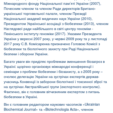
Міжнародного фонду Національної пам’яті України (2007),
Почесним членом та членом Ради директорів Британо-
української торговельної палати, членом Президії
Національної академії медичних наук України (2010),
Президентом Української асоціації з біобезпеки (2013), членом
Наглядової ради найбільшого в світі центру геноміки -
Пекінського інституту геноміки (2017). Указами Президента
України у вересні 2007 року, у червні 2009 року та у листопаді
2017 року С.В. Комісаренка призначено Головою Комісії з
біобезпеки та біологічного захисту при Раді Національної
безпеки і оборони України.
Багато уваги він приділяє проблемам зменшення біозагроз в
Україні: щорічно організовує міжнародні конференції і
семінари з проблем біобезпеки і біозахисту, а з 2005 року –
очолює делегацію України на зустрічах експертів держав-
учасниць Конвенції із заборони біологічної і токсинної зброї та
на зустрічах Австралійської групи (експортного контролю).
Фактично, він є головним вітчизняним експертом з питань
біобезпеки в Україні.
Він є головним редактором наукових часописів «Ukrainian
Biochemical Journal» та «Biotechnologia Acta», членом