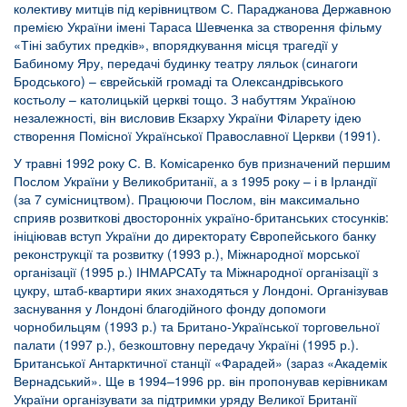
колективу митців під керівництвом С. Параджанова Державною
премією України імені Тараса Шевченка за створення фільму
«Тіні забутих предків», впорядкування місця трагедії у
Бабиному Яру, передачі будинку театру ляльок (синагоги
Бродського) – єврейській громаді та Олександрівського
костьолу – католицькій церкві тощо. З набуттям Україною
незалежності, він висловив Екзарху України Філарету ідею
створення Помісної Української Православної Церкви (1991).
У травні 1992 року С. В. Комісаренко був призначений першим
Послом України у Великобританії, а з 1995 року – і в Ірландії
(за 7 сумісництвом). Працюючи Послом, він максимально
сприяв розвиткові двосторонніх україно-британських стосунків:
ініціював вступ України до директорату Європейського банку
реконструкції та розвитку (1993 р.), Міжнародної морської
організації (1995 р.) ІНМАРСАТу та Міжнародної організації з
цукру, штаб-квартири яких знаходяться у Лондоні. Організував
заснування у Лондоні благодійного фонду допомоги
чорнобильцям (1993 р.) та Британо-Української торговельної
палати (1997 р.), безкоштовну передачу Україні (1995 р.).
Британської Антарктичної станції «Фарадей» (зараз «Академік
Вернадський». Ще в 1994–1996 рр. він пропонував керівникам
України організувати за підтримки уряду Великої Британії