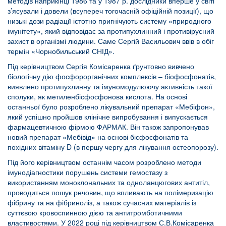
методів наприкінці 1986 та у 1987 р. дослідники вперше у світі
з’ясували і довели (всупереч тогочасній офіційній позиції), що
низькі дози радіації істотно пригнічують систему «природного
імунітету», який відповідає за протипухлинний і противірусний
захист в організмі людини. Саме Сергій Васильович ввів в обіг
термін «Чорнобильський СНІД».
Під керівництвом Сергія Комісаренка ґрунтовно вивчено
біологічну дію фосфорорганічних комплексів – біофосфонатів,
виявлено протипухлинну та імуномодулюючу активність такої
сполуки, як метиленбісфосфонова кислота. На основі
останньої було розроблено лікувальний препарат «Мебіфон»,
який успішно пройшов клінічне випробування і випускається
фармацевтичною фірмою ФАРМАК. Він також запропонував
новий препарат «Мебівід» на основі бісфосфонатів та
похідних вітаміну D (в першу чергу для лікування остеопорозу).
Під його керівництвом останнім часом розроблено методи
імунодіагностики порушень системи гемостазу з
використанням моноклональних та одноланцюгових антитіл,
проводиться пошук речовин, що впливають на полімеризацію
фібрину та на фібриноліз, а також сучасних матеріалів із
суттєвою кровоспинною дією та антитромботичними
властивостями. У 2022 році під керівництвом С.В.Комісаренка