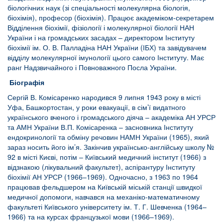
біологічних наук (зі спеціальності молекулярна біологія,
біохімія), професор (біохімія). Працює академіком-секретарем
Відділення біохімії, фізіології і молекулярної біології НАН
України і на громадських засадах – директором Інституту
біохімії ім. О. В. Палладіна НАН України (ІБХ) та завідувачем
відділу молекулярної імунології цього самого Інституту. Має
ранг Надзвичайного і Повноважного Посла України.
Біографія
Сергій В. Комісаренко народився 9 липня 1943 року в місті
Уфа, Башкортостан, у роки евакуації, в сім’ї видатного
українського вченого і громадського діяча – академіка АН УРСР
та АМН України В.П. Комісаренка – засновника Інституту
ендокринології та обміну речовин НАМН України (1965), який
зараз носить його ім’я. Закінчив українсько-англійську школу №
92 в місті Києві, потім – Київський медичний інститут (1966) з
відзнакою (лікувальний факультет), аспірантуру Інституту
біохімії АН УРСР (1966–1969). Одночасно, з 1963 по 1964
працював фельдшером на Київській міській станції швидкої
медичної допомоги, навчався на механіко-математичному
факультеті Київського університету ім. Т. Г. Шевченка (1964–
1966) та на курсах французької мови (1966–1969).