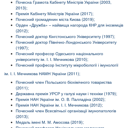
Почесна Грамота Кабінету Міністрів України (2003,
2013);
Премія Кабінету Міністрів України (2017);
Почесний громадянин міста Києва (2019);
Орден «Дружба» – найвища нагорода КНР для іноземців
(2012);
Почесний доктор Кінгстонського Університету (1997);
Почесний доктор Північно-Лондонського Університету
(1997);
Почесний професор Одеського національного
університету ім. І. І. Мечникова (2010);
Почесний професор Інституту мікробіології і імунології
ім. І. І. Мечникова НАМН України (2011);
Почесний член Польського біохімічного товариства
(2011);
Державна премія УРСР у галузі науки і техніки (1979);
Премія НАН України ім. О. В. Палладіна (2002);
Премія НАН України ім. І. І. Мечникова (2012);
Почесний член Всесвітньої організації імунопатологів
(2013);
Медаль імені М. М. Амосова (2019);
Почесний професор Національного медичного