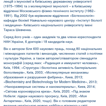
лекцій з імунохімії в Київському державному університеті
(1975–1984) та з молекулярної імунології – в Київському
відділенні Московського фізико-технічного інституту (1982–
1991). Від 2002 був керівником відділення «Біотехнологія»
кафедри біохімії Навчально-наукового центру «Інститут біології
і медицини» Київського національного університету імені
Тараса Шевченка.
Серед його учнів – один академік та два члени-кореспонденти
НАН України, 6 докторів і 18 кандидатів наук.
Він є автором біля 600 наукових праць, понад 80 національних
і міжнародних патентів і винаходів, численних статей з політики
і культури України, а також автором/співавтором сімнадцяти
монографій (серед яких: «Радиация и иммунитет человека»,
Київ, 1994; «Структура і біологічна активність бактеріальних
біополімерів», Київ, 2003; «Молекулярные механизмы
образования и разрушения фибрина», Киев, 2013;
«Biochemistry and Biotechnology for Modern Medicine», 2013;
«Наноразмерные системы и наноматериалы», Киев, 2014;
«Світова короновірусна криза», Київ, 2020; «Під знаком
Нобеля: лідери наукового прогресу, Київ, 2020; «Моя
Антарктика», Київ, 2020, тощо). Він є головним редактором
видання українською мовою найбільш відомого у світі