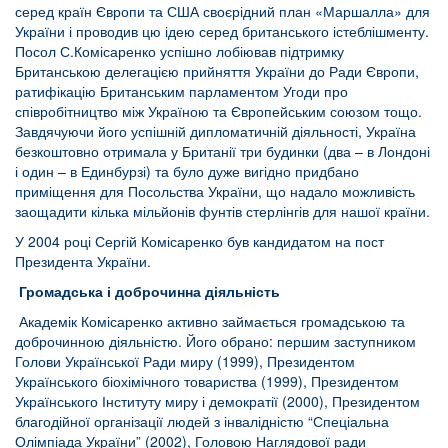
серед країн Європи та США своєрідний план «Маршалла» для
України і проводив цю ідею серед британського істеблішменту.
Посол С.Комісаренко успішно лобіював підтримку
Британською делегацією прийняття України до Ради Європи,
ратифікацію Британським парламентом Угоди про
співробітництво між Україною та Європейським союзом тощо.
Завдячуючи його успішній дипломатичній діяльності, Україна
безкоштовно отримала у Британії три будинки (два – в Лондоні
і один – в Единбурзі) та було дуже вигідно придбано
приміщення для Посольства України, що надало можливість
заощадити кілька мільйонів фунтів стерлінгів для нашої країни.
У 2004 році Сергій Комісаренко був кандидатом на пост
Президента України.
Громадська і доброчинна діяльність
Академік Комісаренко активно займається громадською та
доброчинною діяльністю. Його обрано: першим заступником
Голови Української Ради миру (1999), Президентом
Українського біохімічного товариства (1999), Президентом
Українського Інституту миру і демократії (2000), Президентом
благодійної організації людей з інвалідністю “Спеціальна
Олімпіада України” (2002), Головою Наглядової ради