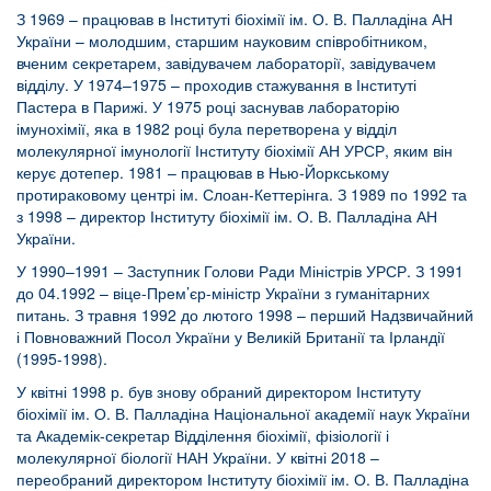
З 1969 – працював в Інституті біохімії ім. О. В. Палладіна АН
України – молодшим, старшим науковим співробітником,
вченим секретарем, завідувачем лабораторії, завідувачем
відділу. У 1974–1975 – проходив стажування в Інституті
Пастера в Парижі. У 1975 році заснував лабораторію
імунохімії, яка в 1982 році була перетворена у відділ
молекулярної імунології Інституту біохімії АН УРСР, яким він
керує дотепер. 1981 – працював в Нью-Йоркському
протираковому центрі ім. Слоан-Кеттерінга. З 1989 по 1992 та
з 1998 – директор Інституту біохімії ім. О. В. Палладіна АН
України.
У 1990–1991 – Заступник Голови Ради Міністрів УРСР. З 1991
до 04.1992 – віце-Прем’єр-міністр України з гуманітарних
питань. З травня 1992 до лютого 1998 – перший Надзвичайний
і Повноважний Посол України у Великій Британії та Ірландії
(1995-1998).
У квітні 1998 р. був знову обраний директором Інституту
біохімії ім. О. В. Палладіна Національної академії наук України
та Академік-секретар Відділення біохімії, фізіології і
молекулярної біології НАН України. У квітні 2018 –
переобраний директором Інституту біохімії ім. О. В. Палладіна