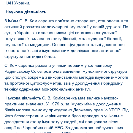
НАН України.
Наукова діяльність
З ім’ям С. В. Комісаренка пов’язано створення, становлення та
активний розвиток молекулярної імунології у нашій державі. По
суті, в Україні він є засновником цієї винятково актуальної
галузі, яка з’явилася на стику біохімії, молекулярної біології,
імунології та медицини. Основні фундаментальні досягнення
вченого пов’язані з імунохімічним дослідженням антигенної
структури пептидів і білків.
С. Комісаренко разом із учнями першим у колишньому
Радянському Союзі розпочав вивчення імунохімічної структури
цих сполук, зокрема з використанням методів імуноензимології
та проточної цитофлуометрії, ввів у дослідження гібридомну
техніку одержання моноклональних антитіл.
Наукова діяльність С. В. Комісаренка має велике науково-
практичне значення. У 1979 р. за імунохімічне дослідження
білків молока вченому присуджено Державну премію УРСР. Під
його безпосереднім керівництвом було проведено унікальне
дослідження стану імунітету у людей, які працювали після
аварії на Чорнобильській АЕС. За допомогою найсучасніших