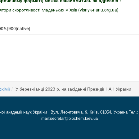
 скороченому форматі) можна ознайомитись за адресою :
тори скоротливості гладеньких м’язів (visnyk-nanu.org.ua)
00%|900|native}
нізми інгібування активних сайтів ключових протеїнів гемостазу
 гель: від ідеї до клінічного використання
хімії
У березні м-ці 2023 р. на засіданні Президії НАН України
ної академії наук України Вул. Леонтовича, 9, Київ, 01054, Україна Тел.:
mail:secretar@biochem.kiev.ua