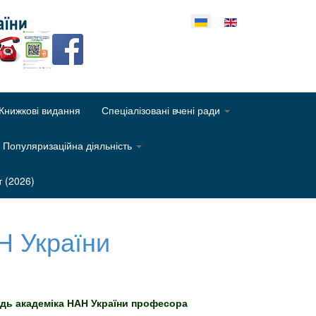
еріть свою мову
Книжкові видання
Спеціалізовані вчені ради
Популяризаційна діяльність
т (2026)
АН України
відь академіка НАН України професора