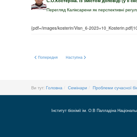
С.О.Костеріна. Із змістом доповіді (у її
Перегляд Каліксарени як перспективні регуля
{pdf=/images/kosterin/Visn_6-2023+10_Kosterin.pdf|1
Попередня стаття: Структура, функції та молекулярні меха
Наступна стаття: Аутологічний фібриновий
Попередня
Наступна
Ви тут:
Головна
Семінари
Проблеми сучасної біо
Інститут біохімії ім. О.В Палладіна Національ