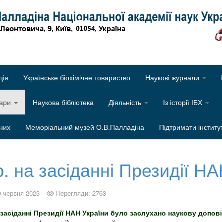
Об
ція
Українське біохімічне товариство
Наукові журнали
нари
Наукова бібліотека
Діяльність
Із історії ІБХ
них
Меморіальний музей О.В.Палладіна
Підтримати інститу
р. на засіданні Президії Н
9 червня 2023
Перегляди: 2763
на засіданні Президії НАН України було заслухано наукову допо