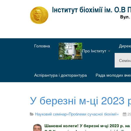
Головна
Дирек
Про Інститут
Семі
Аспірантура і докторантура
Рада молодих вче
У березні м-ці 2023 
Науковий семінар«Проблеми сучасної біохімії»
2
Шановні колеги! У березні м-ці 2023 р. 