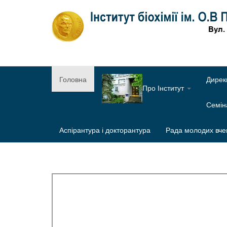
Головна
Дирек
Про Інститут
Семі
Аспірантура і докторантура
Рада молодих вче