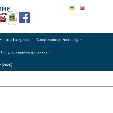
еріть свою мову
Книжкові видання
Спеціалізовані вчені ради
Популяризаційна діяльність
т (2026)