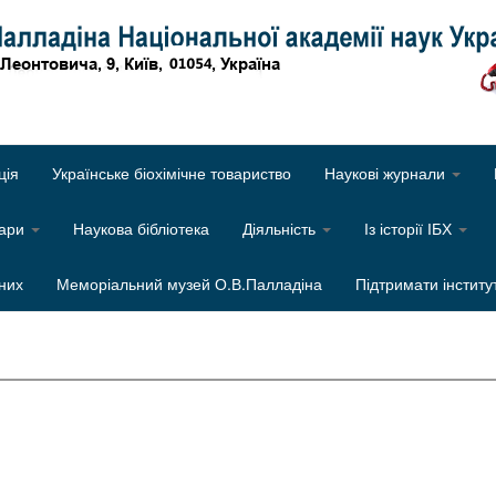
Об
ція
Українське біохімічне товариство
Наукові журнали
нари
Наукова бібліотека
Діяльність
Із історії ІБХ
них
Меморіальний музей О.В.Палладіна
Підтримати інститу