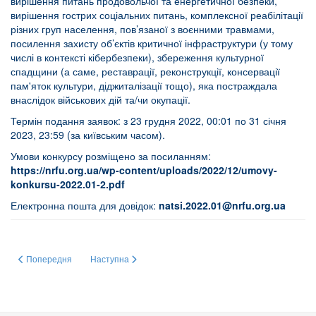
вирішення питань продовольчої та енергетичної безпеки,
вирішення гострих соціальних питань, комплексної реабілітації
різних груп населення, пов’язаної з воєнними травмами,
посилення захисту об’єктів критичної інфраструктури (у тому
числі в контексті кібербезпеки), збереження культурної
спадщини (а саме, реставрації, реконструкції, консервації
пам'яток культури, діджиталізації тощо), яка постраждала
внаслідок військових дій та/чи окупації.
Термін подання заявок: з 23 грудня 2022, 00:01 по 31 січня
2023, 23:59 (за київським часом).
Умови конкурсу розміщено за посиланням:
https://nrfu.org.ua/wp-content/uploads/2022/12/umovy-
konkursu-2022.01-2.pdf
Електронна пошта для довідок:
natsi
.2022.01@
nrfu
.
org
.
ua
Попередня стаття: ПРЕМІЇ ІМЕНІ ВИДАТНИХ УЧЕНИХ УКРАЇНИ НАЦІОНА
Наступна стаття: НАЦІОНАЛЬНИЙ ФОНД ДОСЛІДЖЕНЬ
Попередня
Наступна