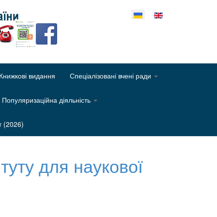
еріть свою мову
Книжкові видання
Спеціалізовані вчені ради
Популяризаційна діяльність
т (2026)
итуту для наукової