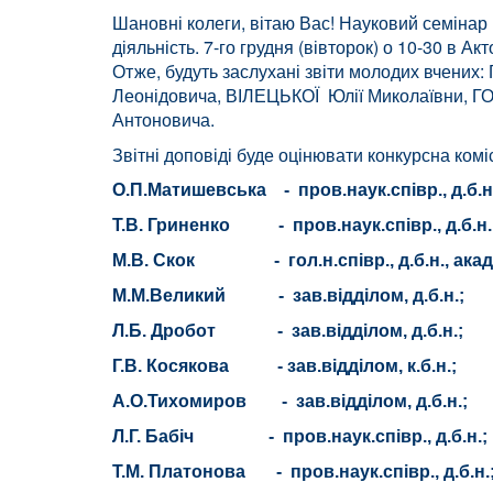
Шановні колеги, вітаю Вас! Науковий семінар 
діяльність. 7-го грудня (вівторок) о 10-30 в Ак
Отже, будуть заслухані звіти молодих вчен
Леонідовича, ВІЛЕЦЬКОЇ Юлії Миколаївни, 
Антоновича.
Звітні доповіді буде оцінювати конкурсна 
О.П.Матишевська - пров.наук.співр., д.б.н.
Т.В. Гриненко - пров.наук.співр., д.б.н. -
М.В. Скок - гол.н.співр., д.б.н., акад.
М.М.Великий - зав.відділом, д.б.н.;
Л.Б. Дробот - зав.відділом, д.б.н.;
Г.В. Косякова - зав.відділом, к.б.н.;
А.О.Тихомиров - зав.відділом, д.б.н.;
Л.Г. Бабіч - пров.наук.співр., д.б.н.;
Т.М. Платонова - пров.наук.співр., д.б.н