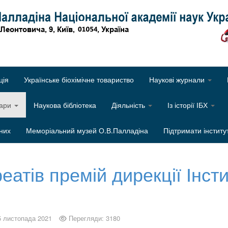
Об
ція
Українське біохімічне товариство
Наукові журнали
нари
Наукова бібліотека
Діяльність
Із історії ІБХ
них
Меморіальний музей О.В.Палладіна
Підтримати інститу
реатів премій дирекції Інст
5 листопада 2021
Перегляди: 3180