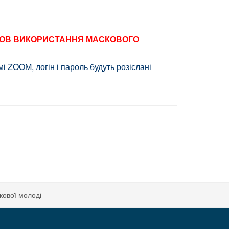
УМОВ ВИКОРИСТАННЯ МАСКОВОГО
 ZOOM, логін і пароль будуть розіслані
-5
укової молоді