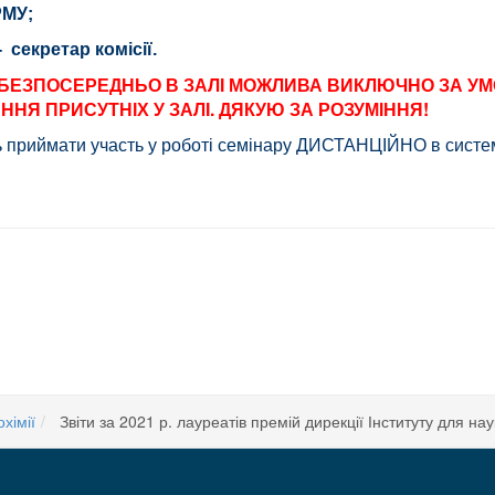
РМУ;
 секретар комісії.
РУ БЕЗПОСЕРЕДНЬО В ЗАЛІ МОЖЛИВА ВИКЛЮЧНО ЗА 
НЯ ПРИСУТНІХ У ЗАЛІ. ДЯКУЮ ЗА РОЗУМІННЯ!
ь приймати участь у роботі семінару ДИСТАНЦІЙНО в системі
рахім «БІОХІМІЧНА КІНЕТИКА», К.: Наукова думка, 310 с. ISSN 978-966-00-1779
хімії
Звіти за 2021 р. лауреатів премій дирекції Інституту для на