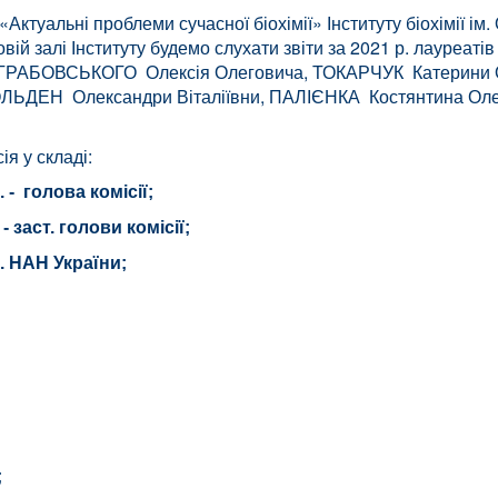
«Актуальні проблеми сучасної біохімії» Інституту біохімії 
товій залі Інституту будемо слухати звіти за 2021 р. лауреаті
их: ГРАБОВСЬКОГО Олексія Олеговича, ТОКАРЧУК Катерини
ГОЛЬДЕН Олександри Віталіївни, ПАЛІЄНКА Костянтина Ол
комісія у складі:
 - голова комісії;
 заст. голови комісії;
 НАН України;
.;