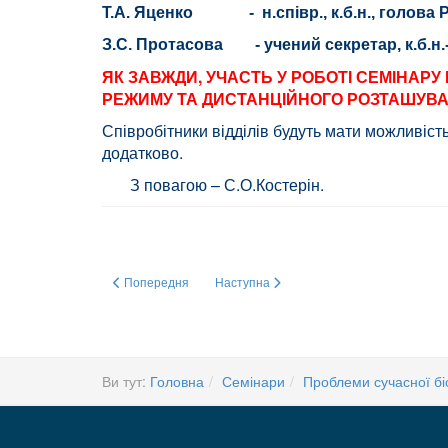
Т.А. Яценко - н.співр., к.б.н., голова 
З.С. Протасова - учений секретар, к.б.н.-
ЯК ЗАВЖДИ, УЧАСТЬ У РОБОТІ СЕМІНА
РЕЖИМУ ТА ДИСТАНЦІЙНОГО РОЗТАШУВАН
Співробітники відділів будуть мати можливіст
додатково.
З повагою – С.О.Костерін.
Попередня стаття: З НОВИМ РОКОМ!
Наступна стаття: С.О. Костерін, С.О. Ка
Попередня
Наступна
Ви тут:
Головна
Семінари
Проблеми сучасної біо