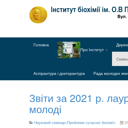
Головна
Дирек
Про Інститут
Семі
Аспірантура і докторантура
Рада молодих вче
Звіти за 2021 р. лау
молоді
Науковий семінар«Проблеми сучасної біохімії»
2