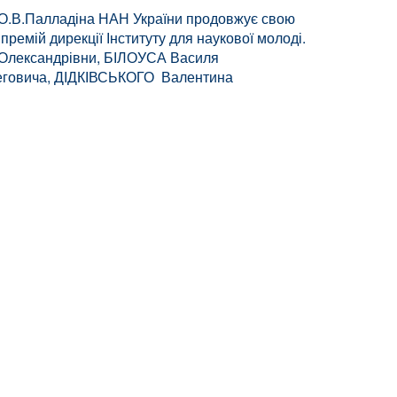
ім. О.В.Палладіна НАН України продовжує свою
в премій дирекції Інституту для наукової молоді.
 Олександрівни, БІЛОУСА Василя
еговича, ДІДКІВСЬКОГО Валентина