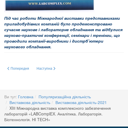
Під час роботи Міжнародної виставки представниками
приладобудівних компаній було продемонстровано
сучасне наукове і лабораторне обладнання та відбулися
науково-практичні конференції, семінари і тренінги, що
проводили компанії-виробники і дистрб
’
ютери
наукового обладнання.
Попередня стаття: XIII Міжнародна виставка «LABComplEX. Аналітика. Ла
Наступна стаття: XIІ Міжнародний медичний форум "Іннова
Попередня
Наступна
Ви тут:
Головна
Популяризаційна діяльність
Виставкова діяльність
Виставкова діяльність-2021
XIІІ Міжнародна виставка комплексного забезпечення
лабораторій «LABComplEX. Аналітика. Лабораторія.
Біотехнологія. HI TECH»