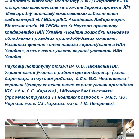
«
Laboratory
Marketing
Technology
(
LMT
)
Corporation
» за
підтримки міністерств і відомств України провела XIІІ
Міжнародну виставку
комплексного забезпечення
лабораторій «LABComplEX. Аналітика. Лабораторія.
Біотехнологія. H
I
TECH
» та
ХІ Науково-практичну
конференцію НАН України «Новітні розробки наукового
обладнання провідних приладобудівних компаній.
Розвиток центрів колективного користування в НАН
України», в яких взяли участь наукові установи НАН
України.
Науковці Інституту біохімії ім. О.В. Палладіна НАН
України взяли участь в роботі цієї конференції (заст.
директора з наукової роботи, д.б.н. В.О. Чернишенко і
керівник Центру колективного користування приладами
ІБХ, к.б.н. С.О. Карахім) , і Міжнародної виставки
(
продемонстрували
11 новітніх розробок - м.н.с. І.Ю.
Черниш, м.н.с. С.Г.Торхова, м.н.с. Т.М. Петренко):