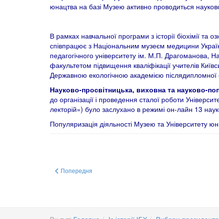
юнацтва на базі Музею активно проводиться науково-о
В рамках навчальної програми з історії біохімії та
співпрацює з Національним музеєм медицини України
педагогічного університету ім. М.П. Драгоманова, Н
факультетом підвищення кваліфікації учителів Київсь
Державною екологічною академією післядипломної ос
Науково-просвітницька, виховна та науково-по
до організації і проведення сталої роботи Університе
лекторій») було заслухано в режимі он-лайн 13 наук
Популяризація діяльності Музею та Університету юни
Попередня стаття: ЗУСТРІЧ З ПОЛОМ НЕРСОМ
Попередня