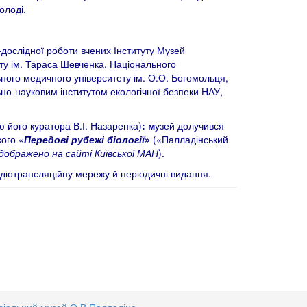
олоді.
-дослідної роботи вчених Інституту Музей
ту ім. Тараса Шевченка, Національного
ьного медичного університету ім. О.О. Богомольця,
льно-науковим інститутом екологічної безпеки НАУ,
ю його куратора В.І. Назаренка)
: м
узей долучився
кого «
Передові рубежі біології
»
(«Палладінський
дображено на сайті Київської МАН
).
адіотрансляційну мережу й періодичні видання.