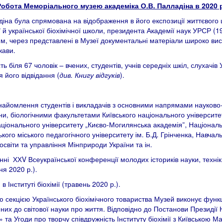
Р
обот
а
Меморіального музею академіка О.В. Палладіна в 20
20
р
а була спрямована на відображення в його експозиції життєвого шл
ії й української біохімічної школи, президента Академії наук УРСР (
через представлені в Музеї документальні матеріали широко висвіт
жави.
ть біля 67 чоловік – вчених, студентів, учнів середніх шкіл, слухачів 
 його відвідання (
див. Книгу відгуків
).
 ознайомлення студентів і викладачів з основними напрямами науково
, біологічними факультетами Київського національного університе
аціонального університету „Києво-Могилянська академія”, Націонал
кого міського педагогічного університету ім. Б.Д. Грінченка, Навча
віти та управління Мінприроди України та ін.
ні ХХV Всеукраїнської конференції молодих істориків науки, техніки 
ня 2020 р.).
Інституті біохімії (травень 2020 р.).
ою секцією Українського біохімічного товариства Музей виконує фун
чених до світової науки про життя. Відповідно до Постанови Президії
та Угоди про творчу співдружність Інституту біохімії з Київською М