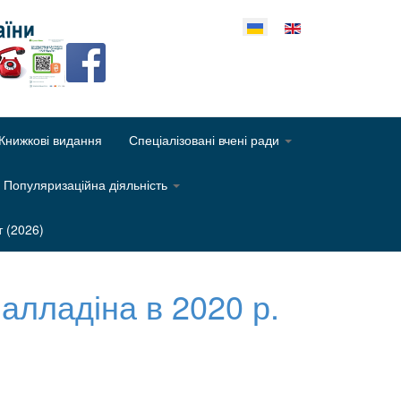
еріть свою мову
Книжкові видання
Спеціалізовані вчені ради
Популяризаційна діяльність
т (2026)
алладіна в 2020 р.