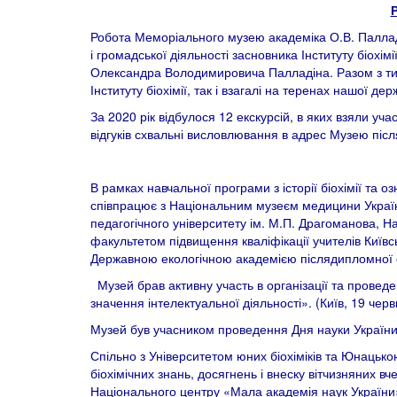
Робота Меморіального музею академіка О.В. Палладін
і громадської діяльності засновника Інституту біохім
Олександра Володимировича Палладіна. Разом з тим, 
Інституту біохімії, так і взагалі на теренах нашої дер
За 2020 рік відбулося 12 екскурсій, в яких взяли учас
відгуків схвальні висловлювання в адрес Музею після
В рамках навчальної програми з історії біохімії та
співпрацює з Національним музеєм медицини України
педагогічного університету ім. М.П. Драгоманова, Н
факультетом підвищення кваліфікації учителів Київсь
Державною екологічною академією післядипломної ос
Музей брав активну участь в організації та проведен
значення інтелектуальної діяльності». (Київ, 19 черв
Музей був учасником проведення Дня науки України в 
Спільно з Університетом юних біохіміків та Юнацьк
біохімічних знань, досягнень і внеску вітчизняних в
Національного центру «Мала академія наук України» 