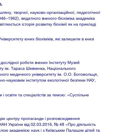
.
яху, творчої, науково-організаційної, педагогічної
1946–1962), видатного вченого-біохіміка академіка
люється історія розвитку біохімії як на прикладі
Університету юних біохіміків, які залишили в книзі
-дослідної роботи вчених Інституту Музей
ту ім. Тараса Шевченка, Національного
ьного медичного університету ім. О.О. Богомольця,
льно-науковим інститутом екологічної безпеки НАУ,
і освіти та спеціалістів за темою: «Суспільне
кцію центру пропаганди і розповсюдження
 НАН України від 02.03.2016, № 48 «Про діяльність
алою академією наук і з Київським Палацом дітей та