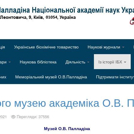
Об
ція
Українське біохімічне товариство
Наукові журнали
нари
Наукова бібліотека
Діяльність
Із історії ІБХ
них
Меморіальний музей О.В.Палладіна
Підтримати інститу
о музею академіка О.В. П
2021
Перегляди: 37556
Музей О.В. Палладіна