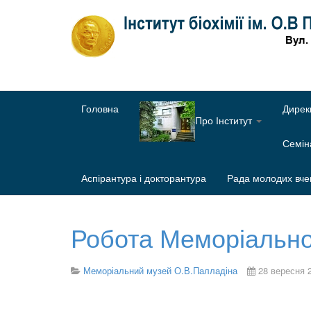
Головна
Дирек
Про Інститут
Семі
Аспірантура і докторантура
Рада молодих вче
Робота Меморіальног
Меморіальний музей О.В.Палладіна
28 вересня 