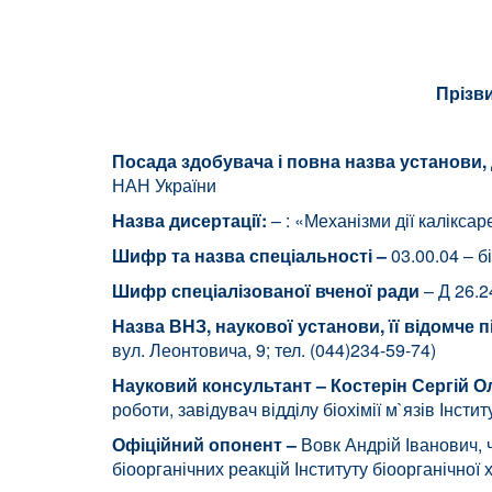
Прізви
Посада здобувача і повна назва установи,
НАН України
Назва дисертації:
– : «Механізми дії калікса
Шифр та назва спеціальності –
03.00.04 – б
Шифр спеціалізованої вченої ради
– Д 26.2
Назва ВНЗ, наукової установи, її відомче 
вул. Леонтовича, 9; тел. (044)234-59-74)
Науковий
консультант –
Костерін Сергій О
роботи, завідувач відділу біохімії м`язів Інсти
Офіційний опонент –
Вовк Андрій Іванович, 
біоорганічних реакцій Інституту біоорганічної х