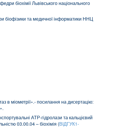
федри біохімії Львівського національного
дри біофізики та медичної інформатики ННЦ
аз в міометрії».
- посилання на дисертацію:
».
анспортувальні АТР-гідролази та кальцієвий
льністю
03.00.04 – біохімія
(
ВІДГУК1-