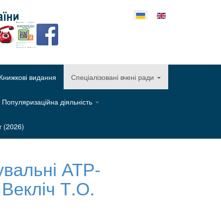
еріть свою мову
Книжкові видання
Спеціалізовані вчені ради
Популяризаційна діяльність
т (2026)
увальні АТР-
 Векліч Т.О.