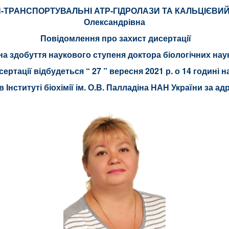
ОН-ТРАНСПОРТУВАЛЬНІ АТР-ГІДРОЛАЗИ ТА КАЛЬЦІЄВИ
Олександрівна
Повідомлення
про захист дисертації
на здобуття наукового ступеня
доктора біологічних нау
сертації відбудеться “
27
” вересня 2021 р. о 14 годині н
 Інституті біохімії ім. О.В. Палладіна НАН України за ад