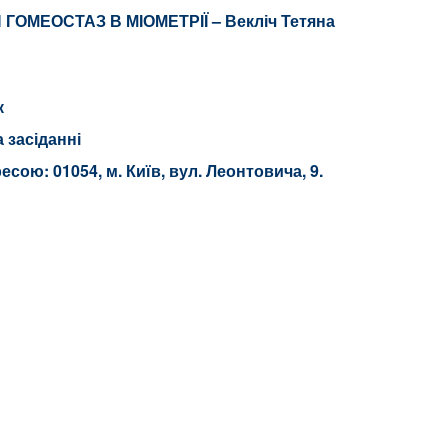
Й ГОМЕОСТАЗ В МІОМ
ЕТРІЇ – Векліч Тетяна
к
а засіданні
ресою: 01054, м. Київ, вул. Леонтовича, 9.