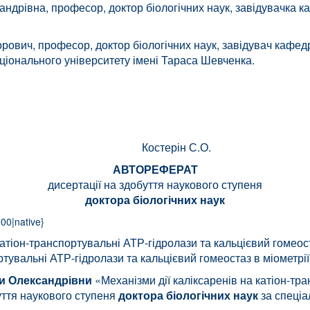
ндрівна, професор, доктор біологічних наук, завідувачка ка
рович, професор, доктор біологічних наук, завідувач кафе
аціонального університету імені Тараса Шевченка.
АН України Костерін С.О.
АВТОРЕФЕРАТ
дисертації на здобуття наукового ступеня
доктора біологічних наук
00|native}
катіон-транспортувальні АТР-гідролази та кальцієвий гомеост
ртувальні АТР-гідролази та кальцієвий гомеостаз в міометрії
ни Олександрівни
«Механізми дії каліксаренів на катіон-тр
ття наукового ступеня
доктора біологічних наук
за спеціа