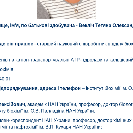
ще, імʼя, по батькові здобувача -
Векліч Тетяна Олексан
 де він працює
–старший науковий співробітник відділу біохім
ренів на катіон-транспортувальні АТР-гідролази та кальцієвий
іохімія
40.01
підпорядкування, адреса і телефон
– Інститут біохімії ім. 
лексійович
, академік НАН України, професор, доктор біолог
туту біохімії ім. О.В. Палладіна НАН України.
член-кореспондент НАН України, професор, доктор хімічних н
імії та нафтохімії ім. В.П. Кухаря НАН України;