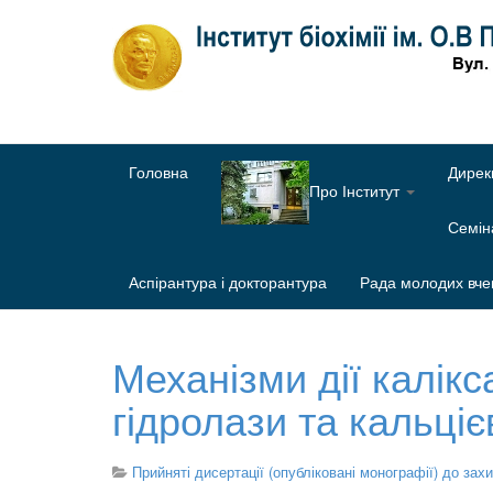
Головна
Дирек
Про Інститут
Семі
Аспірантура і докторантура
Рада молодих вче
Механізми дії калікс
гідролази та кальціє
Прийняті дисертації (опубліковані монографії) до зах