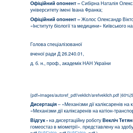
Офіційний опонент –
Сибірна Наталія Олекса
університету імені Івана Франка;
Офіційний опонент –
Жолос Олександр Вікто
«Інституту біології та медицини» Київського н
Голова спеціалізованої
вченої ради Д 26.240.01,
д. б. н., проф., академік Н
{pdf=images/autoref_pdf/veklich/arefveklich.pdf |60%|5
Дисертація
–
«Механізми дії каліксаренів на 
«Механізми дії каліксаренів на катіон-транспо
Відгук -
на дисертаційну роботу
Векліч Тетя
гомеостаз в міометрії».
представлену на здобу