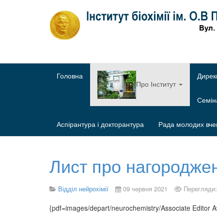
Головна
Дирек
Про Інститут
Семі
Аспірантура і докторантура
Рада молодих вче
Лист про нагородже
Відділ нейрохімії
09 червня 2021
Перегляди:
{pdf=images/depart/neurochemistry/Associate Editor A