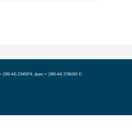
+ (380-44) 2345974; факс:+ (380-44) 2796365 E-