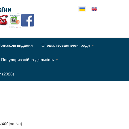
еріть свою мову
Книжкові видання
Спеціалізовані вчені ради
Популяризаційна діяльність
т (2026)
|400|native}