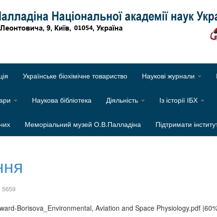
Об
ція
Українське біохімічне товариство
Наукові журнали
нари
Наукова бібліотека
Діяльність
Із історії ІБХ
них
Меморіальний музей О.В.Палладіна
Підтримати інститу
ння
 5659
ward-Borisova_Environmental, Aviation and Space Physiology.pdf |60%