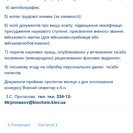
4) автобіографію;
5) копію трудової книжки (за наявності);
6) копії документів про вищу освіту, підвищення кваліфікації,
присудження наукового ступеня, присвоєння вченого звання,
військового квитка (для військовослужбовців або
військовозобов’язаних);
7) перелік наукових праць, опублікованих у вітчизняних та/або
іноземних (міжнародних) рецензованих фахових виданнях;
8) письмову згоду на обробку персональних даних та/або
патентів.
Документи приймає протягом місяця з дня оголошення
конкурсу Вчений секретар к.б.н.
З.С. Протасова
тел. тел. 234-12-
96/
protasov
@
biochem
.
kiev
.
ua
Попередня стаття: Оголошує конкурс на заміщення посади Наукового співроб
Наступна стаття: З 01 червня 2021 року Оголошує конку
Попередня
Наступна