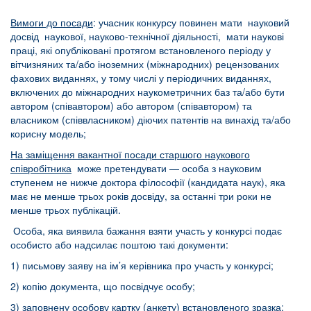
Вимоги до посади
: учасник конкурсу повинен мати науковий
досвід наукової, науково-технічної діяльності, мати наукові
праці, які опубліковані протягом встановленого періоду у
вітчизняних та/або іноземних (міжнародних) рецензованих
фахових виданнях, у тому числі у періодичних виданнях,
включених до міжнародних наукометричних баз та/або бути
автором (співавтором) або автором (співавтором) та
власником (співвласником) діючих патентів на винахід та/або
корисну модель;
На заміщення вакантної посади старшого наукового
співробітника
може претендувати — особа з науковим
ступенем не нижче доктора філософії (кандидата наук), яка
має не менше трьох років досвіду, за останні три роки не
менше трьох публікацій.
Особа, яка виявила бажання взяти участь у конкурсі подає
особисто або надсилає поштою такі документи:
1) письмову заяву на ім’я керівника про участь у конкурсі;
2) копію документа, що посвідчує особу;
3) заповнену особову картку (анкету) встановленого зразка;