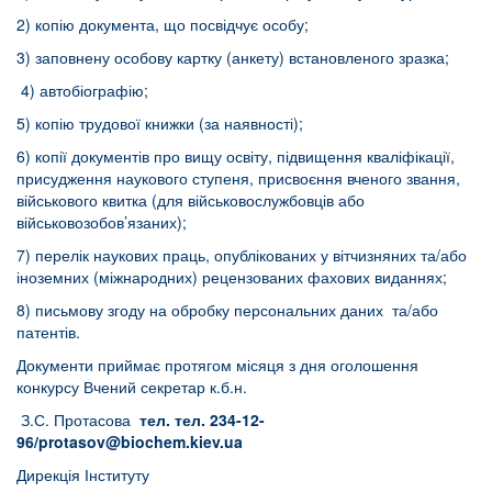
2) копію документа, що посвідчує особу;
3) заповнену особову картку (анкету) встановленого зразка;
4) автобіографію;
5) копію трудової книжки (за наявності);
6) копії документів про вищу освіту, підвищення кваліфікації,
присудження наукового ступеня, присвоєння вченого звання,
військового квитка (для військовослужбовців або
військовозобов’язаних);
7) перелік наукових праць, опублікованих у вітчизняних та/або
іноземних (міжнародних) рецензованих фахових виданнях;
8) письмову згоду на обробку персональних даних та/або
патентів.
Документи приймає протягом місяця з дня оголошення
конкурсу Вчений секретар к.б.н.
З.С. Протасова
тел. тел. 234-12-
96/
protasov
@
biochem
.
kiev
.
ua
Дирекція Інституту