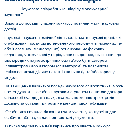
Наукового співробітника відділу молекулярної
імунології
Вимоги до посади
: учасник конкурсу повинен мати науковий
досвід
наукової, науково-технічної діяльності, мати наукові праці, які
опубліковані протягом встановленого періоду у вітчизняних та/
або іноземних (міжнародних) рецензованих фахових
виданнях, у тому числі у періодичних виданнях, включених до
міжнародних наукометричних баз та/або бути автором
(співавтором) або автором (співавтором) та власником
(співвласником) діючих патентів на винахід та/або корисну
модель;
На заміщення вакантної посади наукового співробітника
може
претендувати — особа з науковим ступенем не нижче доктора
філософії (кандидата наук), яка має не менше трьох років
досвіду, за останні три роки не менше трьох публікацій.
Особа, яка виявила бажання взяти участь у конкурсі подає
особисто або надсилає поштою такі документи:
1) письмову заяву на ім’я керівника про участь у конкурсі;