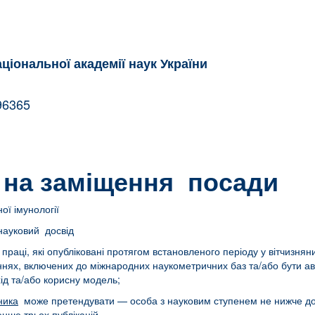
аціональної академії наук України
на
796365
 на заміщення посади
 імунології
 науковий досвід
і праці, які опубліковані протягом встановленого періоду у вітчизн
ннях, включених до міжнародних наукометричних баз та/або бути ав
ід та/або корисну модель;
ника
може претендувати — особа з науковим ступенем не нижче док
енше трьох публікацій.