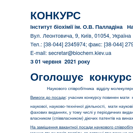
КОНКУРС
Інститут біохімії ім. О.В. Палладіна Н
Вул. Леонтовича, 9, Київ, 01054, Украї
Тел.: [38-044] 2345974; факс: [38-044] 2
E-mail:
secretar@biochem.kiev.ua
З
01 червня 2021 року
Оголошує конкурс
Наукового співробітника відділу молекулярної
Вимоги до посади
: учасник конкурсу повинен мати
наукової, науково-технічної діяльності, мати науков
фахових виданнях, у тому числі у періодичних вида
власником (співвласником) діючих патентів на винах
На заміщення вакантної посади наукового співробіт
менше трьох років досвіду, за останні три роки не м