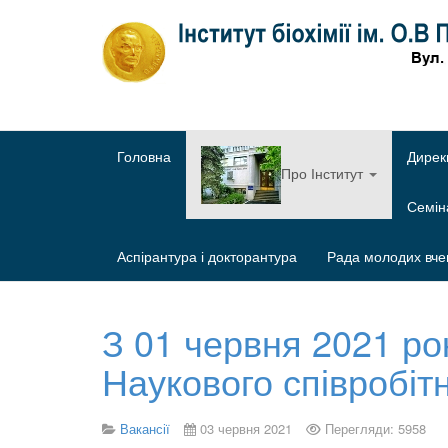
Головна
Дирек
Про Інститут
Семі
Аспірантура і докторантура
Рада молодих вче
З 01 червня 2021 ро
Наукового співробітн
Вакансії
03 червня 2021
Перегляди: 5958