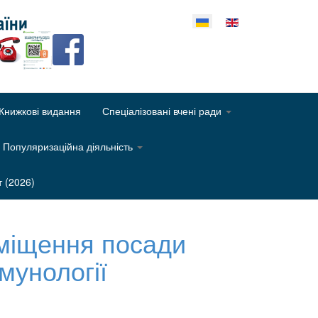
еріть свою мову
Книжкові видання
Спеціалізовані вчені ради
Популяризаційна діяльність
т (2026)
аміщення посади
мунології