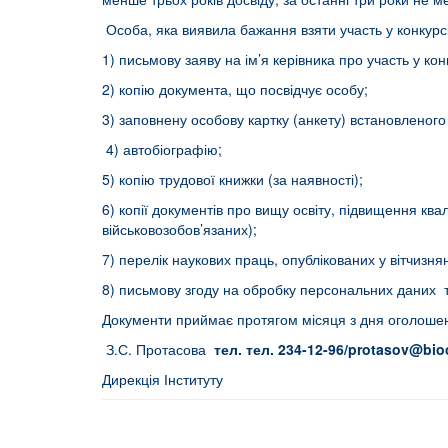
Особа, яка виявила бажання взяти участь у конкурс
1) письмову заяву на ім’я керівника про участь у кон
2) копію документа, що посвідчує особу;
3) заповнену особову картку (анкету) встановленого
4) автобіографію;
5) копію трудової книжки (за наявності);
6) копії документів про вищу освіту, підвищення ква
військовозобов’язаних);
7) перелік наукових праць, опублікованих у вітчиз
8) письмову згоду на обробку персональних даних т
Документи приймає протягом місяця з дня оголошен
З.С. Протасова
тел. тел. 234-12-96/
protasov
@
bi
Дирекція Інституту