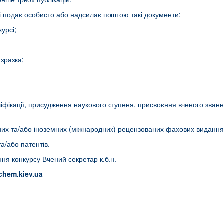
і подає особисто або надсилає поштою такі документи:
курсі;
 зразка;
ліфікації, присудження наукового ступеня, присвоєння вченого званн
няних та/або іноземних (міжнародних) рецензованих фахових видання
а/або патентів.
ня конкурсу Вчений секретар к.б.н.
ochem
.
kiev
.
ua