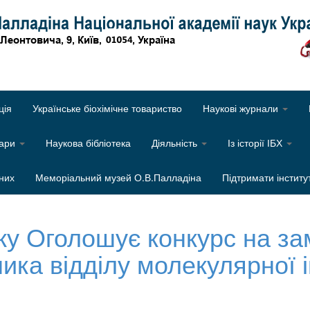
Об
ція
Українське біохімічне товариство
Наукові журнали
нари
Наукова бібліотека
Діяльність
Із історії ІБХ
них
Меморіальний музей О.В.Палладіна
Підтримати інститу
ку Оголошує конкурс на з
ика відділу молекулярної і