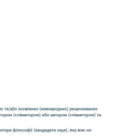
яних та/або іноземних (міжнародних) рецензованих
тором (співавтором) або автором (співавтором) та
тора філософії (кандидата наук), яка має не