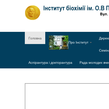
Головна
Дирек
Про Інститут
Семі
Аспірантура і докторантура
Рада молодих вче