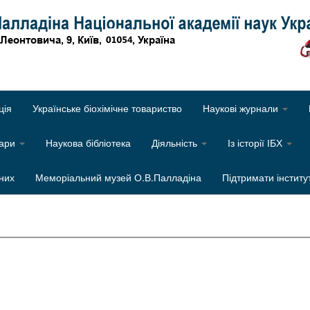
Об
ція
Українське біохімічне товариство
Наукові журнали
нари
Наукова бібліотека
Діяльність
Із історії ІБХ
них
Меморіальний музей О.В.Палладіна
Підтримати інститу