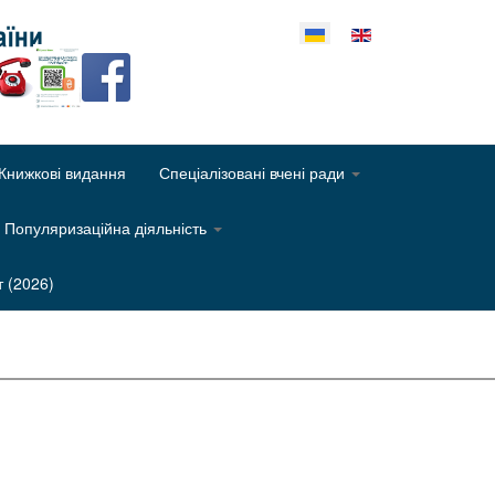
еріть свою мову
Книжкові видання
Спеціалізовані вчені ради
Популяризаційна діяльність
т (2026)