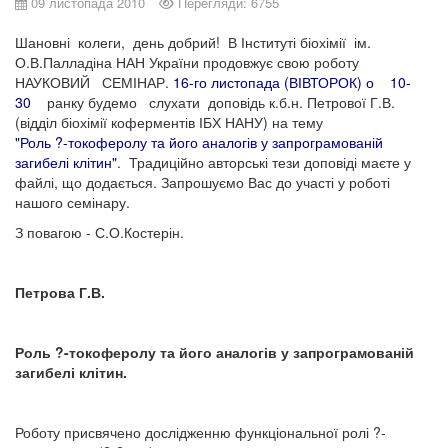
09 листопада 2010
Перегляди: 6755
Шановні колеги, день добрий! В Інституті біохімії ім.
О.В.Палладіна НАН України продовжує свою роботу
НАУКОВИЙ СЕМІНАР.
16-го листопада (ВІВТОРОК) о 10-
30
ранку будемо слухати доповідь к.б.н. Петрової Г.В.
(відділ біохімії коферментів ІБХ НАНУ) на тему
"Роль ?-токоферолу та його аналогів у запрограмованій
загибелі клітин"
. Традиційно авторські тези доповіді маєте у
файлі, що додається. Запрошуємо Вас до участі у роботі
нашого семінару.
З повагою - С.О.Костерін.
Петрова Г.В.
Роль ?-токоферолу та його аналогів у запрограмованій
загибелі клітин.
Роботу присвячено дослідженню функціональної ролі ?-