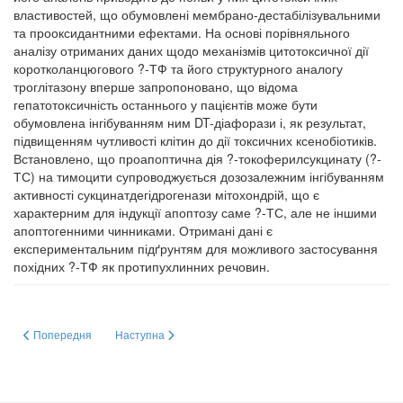
властивостей, що обумовлені мембрано-дестабілізувальними
та прооксидантними ефектами. На основі порівняльного
аналізу отриманих даних щодо механізмів цитотоксичної дії
коротколанцюгового ?-ТФ та його структурного аналогу
троглітазону вперше запропоновано, що відома
гепатотоксичність останнього у пацієнтів може бути
обумовлена інгібуванням ним DT-діафорази і, як результат,
підвищенням чутливості клітин до дії токсичних ксенобіотиків.
Встановлено, що проапоптична дія ?-токоферилсукцинату (?-
ТС) на тимоцити супроводжується дозозалежним інгібуванням
активності сукцинатдегідрогенази мітохондрій, що є
характерним для індукції апоптозу саме ?-ТС, але не іншими
апоптогенними чинниками. Отримані дані є
експериментальним підґрунтям для можливого застосування
похідних ?-ТФ як протипухлинних речовин.
Попередня стаття: Casein mRNA Expression-1?, SNARK, PFKFB and tsyrkadialn
Наступна стаття: MALDI-IMS”- и " “MALDI-TOF”- технологі
Попередня
Наступна