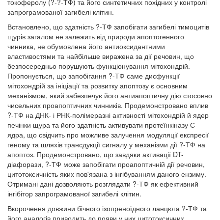
токоферолу (?-?-ТФ) та його синтетичних похідних у контролі
запрограмованої загибелі клітин.
Встановлено, що здатність ?-ТФ запобігати загибелі тимоцитів
щурів загалом не залежить від природи апоптогенного
чинника, не обумовлена його антиоксидантними
властивостями та найбільше виражена за дії речовин, що
безпосередньо порушують функціонування мітохондрій.
Пропонується, що запобігання ?-ТФ саме дисфункції
мітохондрій за ініціації та розвитку апоптозу є основним
механізмом, який забезпечує його антиапоптичну дію стосовно
чисельних проапоптичних чинників. Продемонстровано вплив
?-ТФ на ДНК- і РНК-полімеразні активності мітохондрій й ядер
печінки щура та його здатність активувати протеїнкіназу С
ядра, що свідчить про можливе залучення модуляції експресії
геному та шляхів трансдукції сигналу у механізми дії ?-ТФ на
апоптоз. Продемонстровано, що завдяки активації DT-
діафорази, ?-ТФ може запобігати проапоптичній дії речовин,
цитотоксичність яких пов'язана з інгібуванням даного ензиму.
Отримані дані дозволяють розглядати ?-ТФ як ефективний
інгібітор запрограмованої загибелі клітин.
Вкорочення довжини бічного ізопреноїдного ланцюга ?-ТФ та
його аналогів приводить до появи у них цитотоксичних