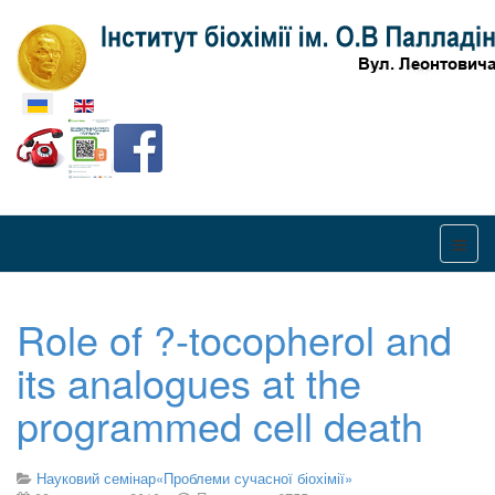
Оберіть свою мову
Role of ?-tocopherol and
its analogues at the
programmed cell death
Науковий семінар«Проблеми сучасної біохімії»