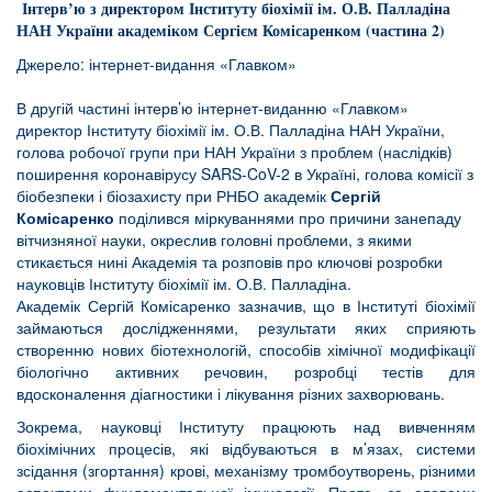
Інтерв’ю з директором Інституту біохімії ім. О.В. Палладіна
НАН України академіком Сергієм Комісаренком (частина 2)
Джерело: інтернет-видання «Главком»
В другій частині інтерв’ю інтернет-виданню «Главком»
директор Інституту біохімії ім. О.В. Палладіна НАН України,
голова робочої групи при НАН України з проблем (наслідків)
поширення коронавірусу SARS-CoV-2 в Україні, голова комісії з
біобезпеки і біозахисту при РНБО академік
Сергій
Комісаренко
поділився міркуваннями про причини занепаду
вітчизняної науки, окреслив головні проблеми, з якими
стикається нині Академія та розповів про ключові розробки
науковців Інституту біохімії ім. О.В. Палладіна.
Академік Сергій Комісаренко зазначив, що в Інституті біохімії
займаються дослідженнями, результати яких сприяють
створенню нових біотехнологій, способів хімічної модифікації
біологічно активних речовин, розробці тестів для
вдосконалення діагностики і лікування різних захворювань.
Зокрема, науковці Інституту працюють над вивченням
біохімічних процесів, які відбуваються в м’язах, системи
зсідання (згортання) крові, механізму тромбоутворень, різними