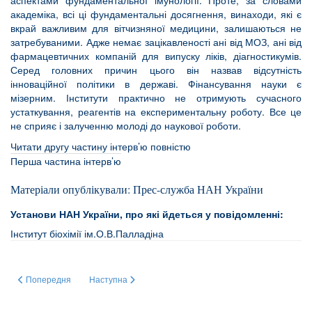
аспектами фундаментальної імунології. Проте, за словами
академіка, всі ці фундаментальні досягнення, винаходи, які є
вкрай важливим для вітчизняної медицини, залишаються не
затребуваними. Адже немає зацікавленості ані від МОЗ, ані від
фармацевтичних компаній для випуску ліків, діагностикумів.
Серед головних причин цього він назвав відсутність
інноваційної політики в державі. Фінансування науки є
мізерним. Інститути практично не отримують сучасного
устаткування, реагентів на експериментальну роботу. Все це
не сприяє і залученню молоді до наукової роботи.
Читати другу частину інтерв’ю повністю
Перша частина інтерв’ю
Матеріали опублікували: Прес-служба НАН України
Установи НАН України, про які йдеться у повідомленні:
Інститут біохімії ім.О.В.Палладіна
Попередня стаття: ЩИРО ВІТАЄМО СЕРГІЯ ВАСИЛЬОВИЧА КОМІСАР
Наступна стаття: Інтерв’ю з керівником Комісії з біобе
Попередня
Наступна