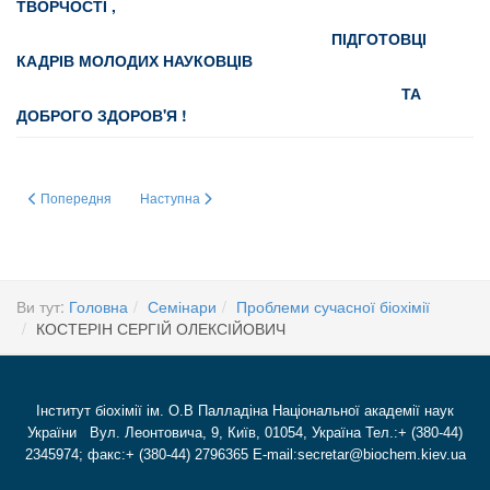
ТВОРЧОСТІ ,
ПІДГОТОВЦІ
КАДРІВ МОЛОДИХ НАУКОВЦІВ
ТА
ДОБРОГО ЗДОРОВ'Я !
Попередня стаття: Параметри зсідання крові у пацієнтів, що перенесли 
Наступна стаття: «Параметри зсідання крові у пацієнт
Попередня
Наступна
Ви тут:
Головна
Семінари
Проблеми сучасної біохімії
КОСТЕРІН СЕРГІЙ ОЛЕКСІЙОВИЧ
Інститут біохімії ім. О.В Палладіна Національної академії наук
України Вул. Леонтовича, 9, Київ, 01054, Україна Тел.:+ (380-44)
2345974; факс:+ (380-44) 2796365 E-mail:secretar@biochem.kiev.ua