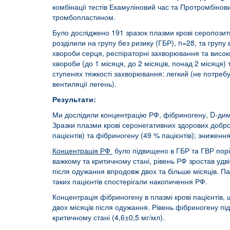
комбінації тестів Екамуліновий час та Протромбінов
тромбопластином.
Було досліджено 191 зразок плазми крові серопозити
розділили на групу без ризику (ГБР), n=28, та групу
хвороби серця, респіраторні захворювання та високи
хвороби (до 1 місяця, до 2 місяців, понад 2 місяця
ступенях тяжкості захворювання: легкий (не потребує
вентиляції легень).
Результати
:
Ми дослідили концентрацію РФ, фібриногену, D-димер
Зразки плазми крові серонегативних здорових добро
пацієнтів) та фібриногену (49 % пацієнтів); зниження
Концентрація РФ
було підвищено в ГБР та ГВР порів
важкому та критичному стані, рівень РФ зростав удв
після одужання впродовж двох та більше місяців. Па
таких пацієнтів спостерігали накопичення РФ.
Концентрація фібриногену в плазмі крові пацієнтів,
двох місяців після одужання. Рівень фібриногену пі
критичному стані (4,6±0,5 мг/мл).