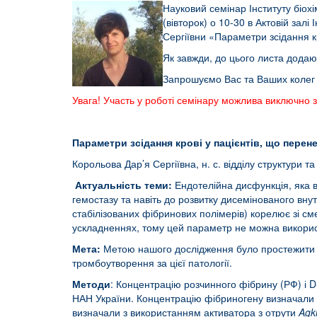
Науковий семінар Інституту біох
(вівторок) о 10-30 в Актовій залі 
Сергіївни «Параметри зсідання к
Як завжди, до цього листа додают
Запрошуємо Вас та Ваших колег д
Увага! Участь у роботі семінару можлива виключно 
Параметри зсідання крові
у пацієнтів, що пере
Корольова Дар’я Сергіївна, н. с. відділу структури та
Актуальність теми:
Ендотелійна дисфункція, яка ви
гемостазу та навіть до розвитку дисемінованого вн
стабілізованих фібринових полімерів) корелює зі см
ускладненнях, тому цей параметр не можна викорис
Мета:
Метою нашого дослідження було простежити с
тромбоутворення за цієї патології.
Методи
: Концентрацію розчинного фібрину (РФ) і D
НАН України. Концентрацію фібриногену визначали
визначали з використанням активатора з отрути
Agk