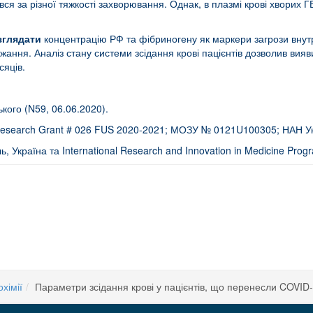
ся за різної тяжкості захворювання. Однак, в плазмі крові хворих 
зглядати
концентрацію РФ та фібриногену як маркери загрози внут
ння. Аналіз стану системи зсідання крові пацієнтів дозволив вияви
сяців.
кого (N59, 06.06.2020).
Research Grant # 026 FUS 2020-2021; МОЗУ № 0121U100305; НАН У
ь, Україна та International Research and Innovation in Medicine Pro
в, що перенесли COVID-19») перенесено.
канцерогенна активність кластерних сполук ренію з біологічно активними ліга
хімії
Параметри зсідання крові у пацієнтів, що перенесли COVID