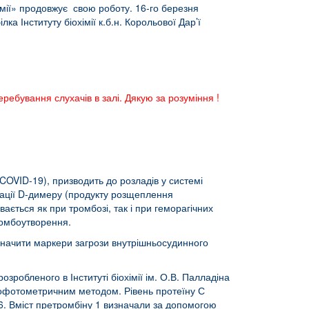
хімії» продовжує свою роботу. 16-го березня
лка Інституту біохімії к.б.н. Корольової Дар’ї
ебування слухачів в залі. Дякую за розуміння !
(COVID-19), призводить до розладів у системі
рації D-димеру (продукту розщеплення
ається як при тромбозі, так і при геморагічних
ромбоутворення.
значити маркери загрози внутрішньосудинного
робленого в Інституті біохімії ім. О.В. Палладіна
офотометричним методом. Рівень протеїну С
. Вміст претромбіну 1 визначали за допомогою