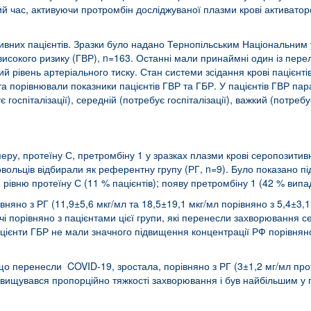
ий час, активуючи протромбін досліджуваної плазми крові активато
вних пацієнтів. Зразки було надано Тернопільським Національним ун
 високого ризику (ГВР), n=163. Останні мали принаймні один із пере
й рівень артеріального тиску. Стан системи зсідання крові пацієнтів
) та порівнювали показники пацієнтів ГВР та ГБР. У пацієнтів ГВР п
 госпіталізації), середній (потребує госпіталізації), важкий (потре
у, протеїну С, претромбіну 1 у зразках плазми крові серопозитивни
вольців відбирали як референтну групу (РГ, n=9). Було показано пі
 рівню протеїну С (11 % пацієнтів); появу претромбіну 1 (42 % випад
няно з РГ (11,9±5,6 мкг/мл та 18,5±19,1 мкг/мл порівняно з 5,4±3,1 
ічі порівняно з пацієнтами цієї групи, які перенесли захворювання 
цієнти ГБР не мали значного підвищення концентрації РФ порівняно 
 що перенесли COVID-19, зростала, порівняно з РГ (3±1,2 мг/мл про
двищувався пропорційно тяжкості захворювання і був найбільшим у п