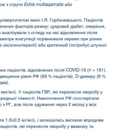
ром з отрути
Echis multiaqamatis
або
іверситетом імені І.Я. Горбачевського. Пацієнтів
лічених факторів ризику: цукровий діабет, ожиріння,
 аналізували з огляду на час відновлення після
араметри коагуляції порівнювали окремо при різних
бує оксигенотерапії) або критичний (потребує штучної
х пацієнтів, відновлених після COVID-19 (n = 191).
двищення рівня РФ (69 % пацієнтів), D-димеру (8 %
ків).
мкг/мл). У пацієнтів ГВР, які перенесли хворобу у
середньої тяжкості. Накопичення РФ спостерігали
з РГ, але після одужання через 2 місяці у всіх
ти 1,9±0,5 мг/мл), і залишалась високою впродовж
ацієнтів, які перенесли хворобу у важкому та