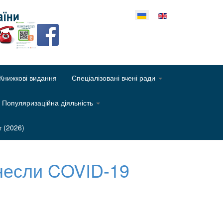
еріть свою мову
Книжкові видання
Спеціалізовані вчені ради
Популяризаційна діяльність
т (2026)
енесли COVID-19