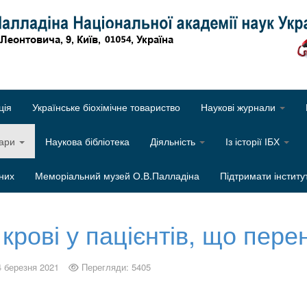
Об
ція
Українське біохімічне товариство
Наукові журнали
нари
Наукова бібліотека
Діяльність
Із історії ІБХ
них
Меморіальний музей О.В.Палладіна
Підтримати інститу
крові у пацієнтів, що пер
4 березня 2021
Перегляди: 5405