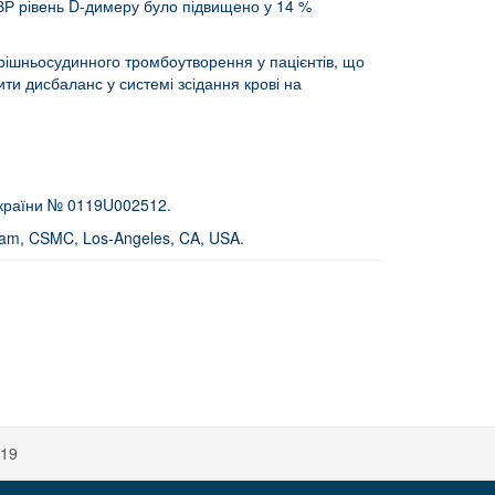
ГВР рівень D-димеру було підвищено у 14 %
рішньосудинного тромбоутворення у пацієнтів, що
ти дисбаланс у системі зсідання крові на
країни № 0119U002512.
gram, CSMC, Los-Angeles, CA, USA.
ндами». Науковий керівник – д.б.н. професор Штеменко Н.І.
-19