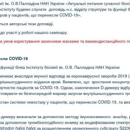
імії ім. О.В.Палладіна НАН України «Актуальні питання сучасної біо
Інституту будемо слухати доповідь н.с. відділу структури та функції бі
рові у пацієнтів, що перенесли COVID-19».
ься авторські тези доповіді.
о участі у роботі нашого семінару.
за умов користування захисними масками та взаємодистанційного пер
несли
COVID
-19
 функції білка Інституту біохімії ім. О.В. Палладіна НАН України
никає внаслідок імунної відповіді за коронавірусної хвороби 2019 
утрішньосудинного зсідання крові. Виявлено, що зростання концент
ертністю пацієнтів за COVID-19. Однак, накопичення D-димеру відбув
товувати як безпосередній маркер загрози внутрішньосудинного т
тан системи гемостазу у пацієнтів, що перенесли COVID-19, та ви
-димеру визначали за допомогою методу імуноензимного аналізу, роз
 за допомогою тромбіноподібного ензиму за модифікованим спектр
istrodon
halys
halys
за розщепленням хромогенного субстрату S2236