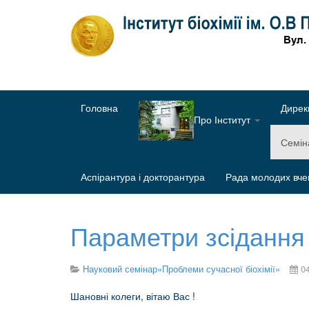
Головна
Дирек
Про Інститут
Семі
Аспірантура і докторантура
Рада молодих вче
Параметри зсідання 
Науковий семінар«Проблеми сучасної біохімії»
0
Шановні колеги, вітаю Вас !