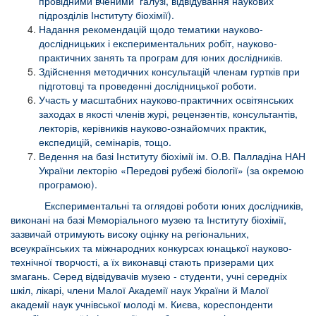
провідними вченими галузі, відвідування наукових
підрозділів Інституту біохімії).
Надання рекомендацій щодо тематики науково-
дослідницьких і експериментальних робіт, науково-
практичних занять та програм для юних дослідників.
Здійснення методичних консультацій членам гуртків при
підготовці та проведенні дослідницької роботи.
Участь у масштабних науково-практичних освітянських
заходах в якості членів журі, рецензентів, консультантів,
лекторів, керівників науково-ознайомчих практик,
експедицій, семінарів, тощо.
Ведення на базі Інституту біохімії ім. О.В. Палладіна НАН
України лекторію «Передові рубежі біології» (за окремою
програмою).
Експериментальні та оглядові роботи юних дослідників,
виконані на базі Меморіального музею та Інституту біохімії,
зазвичай отримують високу оцінку на регіональних,
всеукраїнських та міжнародних конкурсах юнацької науково-
технічної творчості, а їх виконавці стають призерами цих
змагань. Серед відвідувачів музею - студенти, учні середніх
шкіл, лікарі, члени Малої Академії наук України й Малої
академії наук учнівської молоді м. Києва, кореспонденти