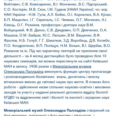
Войтович, С.В. Комісаренко, В.І. Монченко, В.С. Підгорський,
С.О. Костерін, М.В. Скок, І.М. Гудков (НААН України); чл.-кор.
НАН України - Н.М. Гула, А.Л. Бойко, О.І. Корнелюк, В.А. Ку́нах,
Б.П. Мацелюх, І.Г. Скрипаль, І.С. Чекман, О.Г. Мінченко, А.І.
Ємець, О.Г. Рєзніков, професори і доктори наук В.М.
Войцицький, Ф.В. Дахно, С.В. Дзядевич, О.П. Демченко, О.А.
Машков, О.М. Байрак, Ю.С. Лапшин, В.М. Ващенко, В.Ф.
Фролов, Н.Б. Голуб, Г.Г. Шматков, З.Д. Воробець, Д.В. Колибо,
П.О. Кондратенко, В.П. Поліщук, Н.М. Білько, В.І. Щербак, В.О.
Романов та ін. Під час карантину лекторій не припиняв своєї
діяльності – за 4 місяці дистанційно було проведено біля 10
наукових семінарів, які можна переглянути на сайті Київської
МАН в запису. УЮБ разом з
Меморіальним музеєм
Олександра Палладіна
виконують функцію центру пропаганди
і розповсюдження біохімічних знань, досягнень і внеску
вітчизняних вчених до світової науки про життя. В планах його
роботи - здійснення низки спільних науково-освітніх і виховних
заходів та участі у наданні реальної допомоги відділу біології
КПДЮ та відділенням хімії і біології та екології і аграрних наук
Київської МАН.
Меморіальний музей Олександра Палладіна
створений на
базі квартири, пов’язаної з його життям і діяльністю, і