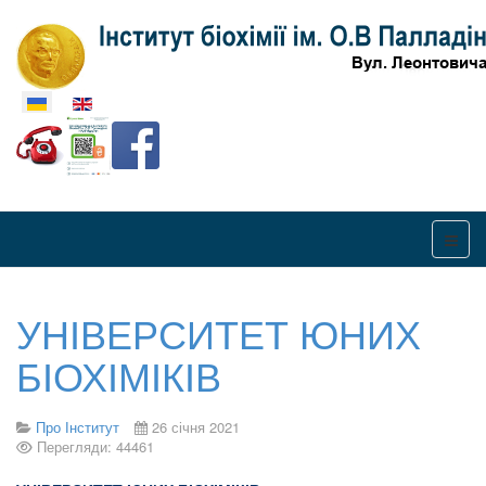
Оберіть свою мову
УНІВЕРСИТЕТ ЮНИХ
БІОХІМІКІВ
Про Інститут
26 січня 2021
Перегляди: 44461