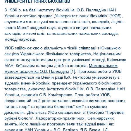
УНІВЕРСИТЕТ ЮНИХ БІОХІМІКІВ
З 1980 р. на базі Інституту біохімії ім. О.В. Палладіна НАН
України постійно працює „Університет юних біохіміків” (УЮБ),
слухачами якого є учні загальноосвітніх шкіл, коледжів, ліцеїв –
члени Малої академії наук, студенти вищих навчальних
закладів, вчителі шкіл та позашкільних навчальних закладів,
молоді науковці.
УЮБ здійснює свою діяльність у тісній співпраці з Юнацькою
секцією Українського біохімічного товариства, Національним
еколого-натуралістичним центром учнівської молоді, Київською
МАН, Київським палацом дітей та юнацтва,
Меморіальним
музеєм академіка О.В. Палладіна
[1]. Програма роботи УЮБ
затверджується на Вченій раді ІБХ. Ректором університету є
відомий вчений-біохімік, президент Українського біохімічного
товариства, директор Інституту біохімії ім. О.В. Палладіна НАН
України, академік С.В. Комісаренко. План роботи УЮБ,
розрахований на 2 роки навчання, включає вивчення основних
питань теорії та практики біологічної хімії та суміжних
дисциплін. Діяльність УЮБ складається з: Лекторію "Передові
рубежі біології", Лабораторно-практичних і Семінарських
занять. Його лекційну програму вели такі відомі вчені, як:
академіки НАН України – В.О. Бєліцер, Я.Б. Блюм, І.Д.