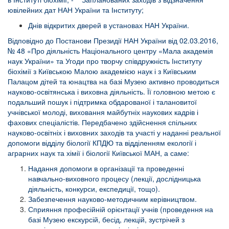
ювілейних дат НАН України та Інституту;
Днів відкритих дверей в установах НАН України.
Відповідно до Постанови Президії НАН України від 02.03.2016,
№ 48 «Про діяльність Національного центру «Мала академія
наук України» та Угоди про творчу співдружність Інституту
біохімії з Київською Малою академією наук і з Київським
Палацом дітей та юнацтва на базі Музею активно проводиться
науково-освітянська і виховна діяльність. Її головною метою є
подальший пошук і підтримка обдарованої і талановитої
учнівської молоді, виховання майбутніх наукових кадрів і
фахових спеціалістів. Передбачено здійснення спільних
науково-освітніх і виховних заходів та участі у наданні реальної
допомоги відділу біології КПДЮ та відділенням екології і
аграрних наук та хімії і біології Київської МАН, а саме:
Надання допомоги в організації та проведенні
навчально-виховного процесу (лекції, дослідницька
діяльність, конкурси, експедиції, тощо).
Забезпечення науково-методичним керівництвом.
Сприяння професійній орієнтації учнів (проведення на
базі Музею екскурсій, бесід, лекцій, зустрічей з