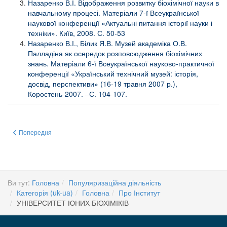
Назаренко В.І. Відображення розвитку біохімічної науки в
навчальному процесі. Матеріали 7-ї Всеукраїнської
наукової конференції «Актуальні питання історії науки і
техніки». Київ, 2008. С. 50-53
Назаренко В.І., Білик Я.В. Музей академіка О.В.
Палладіна як осередок розповсюдження біохімічних
знань. Матеріали 6-ї Всеукраїнської науково-практичної
конференції «Український технічний музей: історія,
досвід, перспективи» (16-19 травня 2007 р.),
Коростень-2007. –С. 104-107.
Попередня стаття: Етичний кодекс ученого України
Попередня
Ви тут:
Головна
Популяризаційна діяльність
Категорія (uk-ua)
Головна
Про Інститут
УНІВЕРСИТЕТ ЮНИХ БІОХІМІКІВ