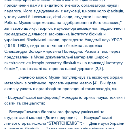
присвячений пам’яті видатного вченого, організатора науки і
педагога. Його відвідувачами є науковці, широке коло фахівців,
у тому числі й іноземних, літні люди, студенти і школярі.
Робота Музею спрямована на відображення в його експозиції
життєвого шляху, творчої, науково-організаційної, педагогічної і
громадської діяльності засновника Інституту біохімії й
української біохімічної школи, президента Академії наук УРСР
(1946–1962), видатного вченого-біохіміка академіка
Олександра Володимировича Палладіна. Разом з тим, через
представлені в Музеї документальні матеріали широко
висвітлюється історія розвитку біохімії як на прикладі Інституту
біохімії, так і взагалі на теренах нашої держави [2,3].
Значною мірою Музей популяризує та експонує зібрані
матеріали з освітньою, просвітницькою метою [4]. Він брав
активну участь в організації та проведенні таких заходів, як:
- Всеукраїнської конференції молодих істориків науки, техніки і
освіти та спеціалістів;
- Всеукраїнського біологічного форуму учнівської та
студентської молоді «Дотик природи»; - Всеукраїнської
літньої стартап-школи “STARTCHEMIST”; - Днів науки України
в Інституті біохімії; - Запланованих заходів з відзначення