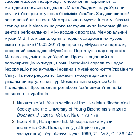
засобів масової інформації, телебачення, керівники та
методисти обласних відділень Малої Академії наук України,
слухачі Університету юних біохіміків України. Завдяки широкій
освітянській діяльності Меморіального музею Інститут біохімії
став одним із відомих науково-методичних та інформаційних
центрів регіональних і міжнародних програм. Меморіальний
музей О.В. Палладіна, один із перших академічних музеїв,
який потрапив (10.03.2017) до проекту «Музейний портал»,
створений командою «Музейного Порталу» в партнерстві з
Малою академією наук України. Проект націлений на
популяризацію культури, науки і музейної справи та надає
інформацію про актуальні новини з музейного життя України та
Світу. На його ресурсі всі бажаючі зможуть здійснити
унікальний віртуальний тур Меморіальним музеєм О.В.
Палладіна:
http://museum-portal.com/ua/museum/memorial-
museum-of-ovpalladin
Nazarenko V.I. Youth section of the Ukrainian Biochemical
Society and the University of Young Biochemists in 2015.
Biochem. J.
, 2015, Vol. 87, № 6: 173-176.
Бєлік Я.В., Назаренко В.І. Меморіальний музей
академіка О.В. Палладіна (до 25-річчя з дня
заснування).
Укр. біохім. журн.
1999,
71,
№ 3, С. 136-147