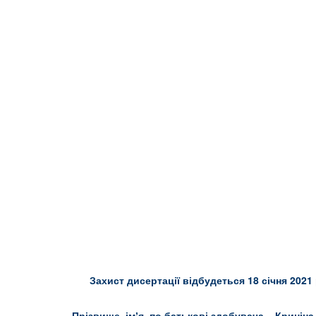
Захист дисертації відбудеться 1
8
січня 2021 
Прізвище, імʼя, по батькові здобувача – Криніна