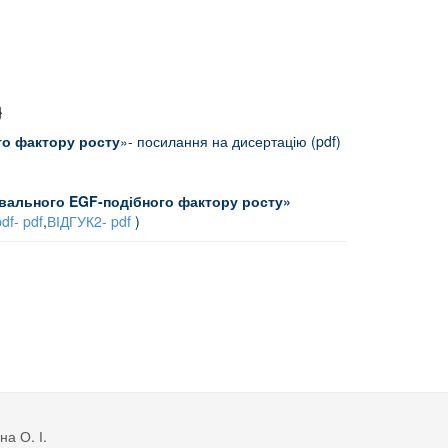
}
го фактору росту
»- посилання на дисертацію (pdf)
зувального EGF-подібного фактору росту
»
df- pdf
,
ВІДГУК2- pdf
)
ТІВ ЩУРІВ - МАНЬКО Б. О.
а О. І.