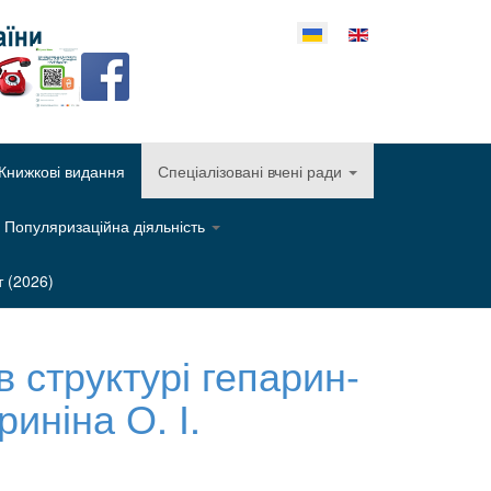
еріть свою мову
Книжкові видання
Спеціалізовані вчені ради
Популяризаційна діяльність
т (2026)
в структурі гепарин-
иніна О. І.