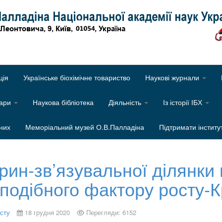
Об
ція
Українське біохімічне товариство
Наукові журнали
нари
Наукова бібліотека
Діяльність
Із історії ІБХ
них
Меморіальний музей О.В.Палладіна
Підтримати інститу
рин-зв’язувальної ділянки 
подібного фактору росту-Кр
исту
18 грудня 2020
Перегляди: 6152