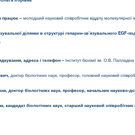
ін працює
–
молодший науковий співробітник відділу молекулярної іму
язувальної ділянки в структурі гепарин-зв’язувального EGF-п
я
рядкування, адреса і телефон
–
Інститут біохімії ім. О.В. Палладін
вич,
доктор біологічних наук, професор, головний науковий співробі
вна,
доктор біологічних наук, професор, начальник науково-до
на,
кандидат біологічних наук, старший науковий співробітник 