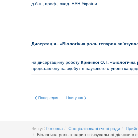
д.б.н., проф., акад. НАН Укр
Дисертація
– «
Біологічна роль гепарин-зв’язува
на дисертаційну роботу
Криніної
О. І.
«
Біологічна 
представлену на здобуття наукового ступеня кандидат
Попередня стаття: Механізми сигналювання та біологічна 
Наступна стаття: АДАПТАЦІЙНА ЗДАТН
Попередня
Наступна
Ви тут:
Головна
Спеціалізовані вчені ради
Прийн
Біологічна роль гепарин-зв’язувальної ділянки в 