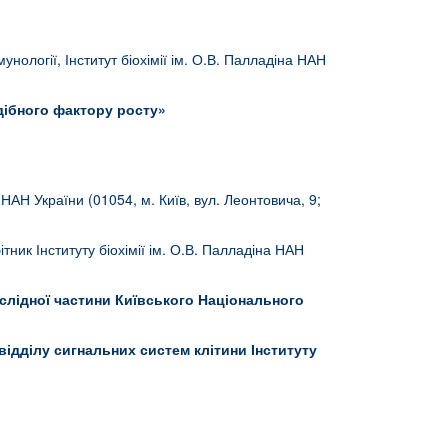
нології, Інститут біохімії ім. О.В. Палладіна НАН
одібного фактору росту»
а НАН України (01054, м. Київ, вул. Леонтовича, 9;
тник Інституту біохімії ім. О.В. Палладіна НАН
слідної частини Київського Національного
відділу сигнальних систем клітини Інституту