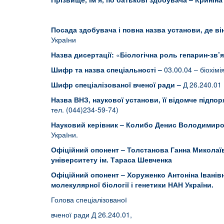
Посада здобувача і повна назва установи, де в
України
Назва дисертації:
«
Біологічна роль гепарин-зв’
Шифр та назва спеціальності –
03.00.04 – біохімі
Шифр спеціалізованої вченої ради –
Д 26.240.01
Назва ВНЗ, наукової установи, її відомче підпо
тел. (044)234-59-74)
Науковий
керівник –
Колибо Денис Володимиро
України.
Офіційний опонент – Толстанова Ганна Миколаї
університету ім. Тараса Шевченка
Офіційний опонент –
Хоруженко Антоніна Іванів
молекулярної біології і генетики НАН України
.
Голова спеціалізованої
вченої ради Д 26.240.01,