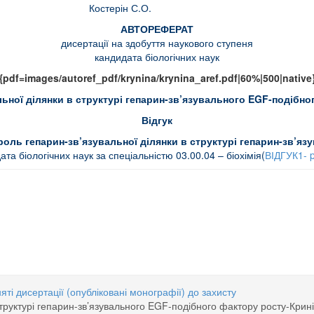
аїни Костерін С.О.
АВТОРЕФЕРАТ
дисертації на здобуття наукового ступеня
кандидата біологічних наук
{pdf=images/autoref_pdf/krynina/krynina_aref.pdf|60%|500|native
льної ділянки в структурі гепарин-зв’язувального EGF-подібно
Відгук
роль гепарин-зв’язувальної ділянки в структурі гепарин-зв’я
а біологічних наук за спеціальністю 03.00.04 – біохімія(
ВІДГУК1- p
роль нікотинових ацетилхолінових рецепторів у мітохондріях-Успенська К.Р.
ІСТЬ МІТОХОНДРІЙ АЦИНАРНИХ КЛІТИН ПІДШЛУНКОВОЇ ЗАЛОЗИ ТА ГЕПАТОЦИ
яті дисертації (опубліковані монографії) до захисту
структурі гепарин-зв’язувального EGF-подібного фактору росту-Кринін