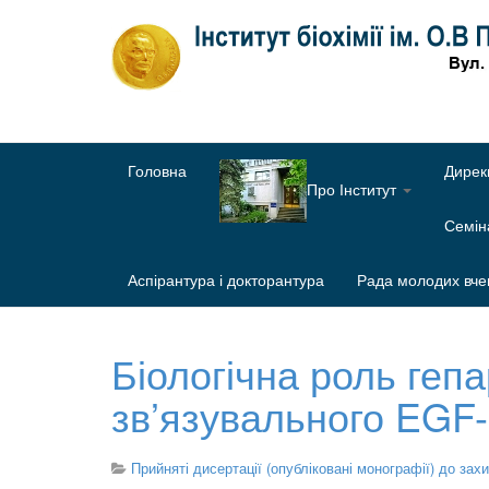
Головна
Дирек
Про Інститут
Семі
Аспірантура і докторантура
Рада молодих вче
Біологічна роль гепа
зв’язувального EGF-
Прийняті дисертації (опубліковані монографії) до зах