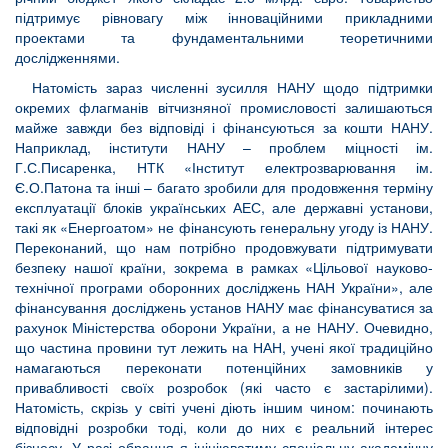
підтримує рівновагу між інноваційними прикладними
проектами та фундаментальними теоретичними
дослідженнями.
Натомість зараз численні зусилля НАНУ щодо підтримки
окремих флагманів вітчизняної промисловості залишаються
майже завжди без відповіді і фінансуються за кошти НАНУ.
Наприклад, інститути НАНУ – проблем міцності ім.
Г.С.Писаренка, НТК «Інститут електрозварювання ім.
Є.О.Патона та інші – багато зробили для продовження терміну
експлуатації блоків українських АЕС, але державні установи,
такі як «Енергоатом» не фінансують генеральну угоду із НАНУ.
Переконаний, що нам потрібно продовжувати підтримувати
безпеку нашої країни, зокрема в рамках «Цільової науково-
технічної програми оборонних досліджень НАН України», але
фінансування досліджень установ НАНУ має фінансуватися за
рахунок Міністерства оборони України, а не НАНУ. Очевидно,
що частина провини тут лежить на НАН, учені якої традиційно
намагаються переконати потенційних замовників у
привабливості своїх розробок (які часто є застарілими).
Натомість, скрізь у світі учені діють іншим чином: починають
відповідні розробки тоді, коли до них є реальний інтерес
бізнесу. У разі обрання я ініціюватиму спеціальну академічну