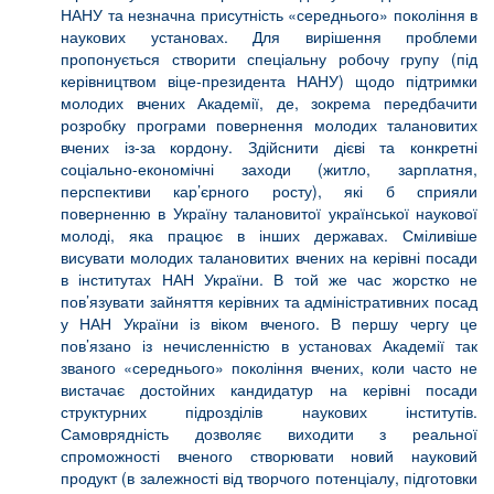
НАНУ та незначна присутність «середнього» покоління в
наукових установах. Для вирішення проблеми
пропонується створити спеціальну робочу групу (під
керівництвом віце-президента НАНУ) щодо підтримки
молодих вчених Академії, де, зокрема передбачити
розробку програми повернення молодих талановитих
вчених із-за кордону. Здійснити дієві та конкретні
соціально-економічні заходи (житло, зарплатня,
перспективи кар’єрного росту), які б сприяли
поверненню в Україну талановитої української наукової
молоді, яка працює в інших державах. Сміливіше
висувати молодих талановитих вчених на керівні посади
в інститутах НАН України. В той же час жорстко не
пов’язувати зайняття керівних та адміністративних посад
у НАН України із віком вченого. В першу чергу це
пов’язано із нечисленністю в установах Академії так
званого «середнього» покоління вчених, коли часто не
вистачає достойних кандидатур на керівні посади
структурних підрозділів наукових інститутів.
Самоврядність дозволяє виходити з реальної
спроможності вченого створювати новий науковий
продукт (в залежності від творчого потенціалу, підготовки