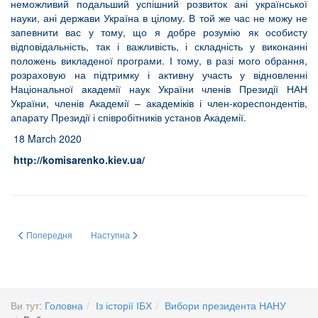
неможливий подальший успішний розвиток ані української
науки, ані держави Україна в цілому. В той же час не можу не
запевнити вас у тому, що я добре розумію як особисту
відповідальність, так і важливість, і складність у виконанні
положень викладеної програми. І тому, в разі мого обрання,
розраховую на підтримку і активну участь у відновленні
Національної академії наук України членів Президії НАН
України, членів Академії – академіків і член-кореспондентів,
апарату Президії і співробітників установ Академії.
18 March 2020
http://komisarenko.kiev.ua/
Попередня стаття: С. В. Комісаренко про ЕТИКУ В НАУЦІ
Наступна стаття: Моя Антарктика - Комісаренко Сергій
Попередня
Наступна
Ви тут:
Головна
Із історії ІБХ
Вибори президента НАНУ