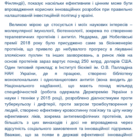
Фінляндії), показує наскільки ефективним і цінним може бути
впровадження корисних інноваційних розробок при правильно
налаштованій інвестиційній політиці у країні.
Великою мірою це стосується і моїх наукових інтересів –
молекулярної імунології, біотехнології, зокрема по створенню
терапевтичних протеїнів і антитіл. Недарма, дві Нобелівські
премії 2018 року було присуджено саме за біоінженерію
протеїнів, що привело до небувалого прогресу в лікуванні
злоякісних пухлин та інших захворювань, а ринок ліків на
основі протеїнів зараз вартує понад 250 млрд. доларів США.
Один типовий приклад: в Інституті біохімії ім. О.В. Палладіна
НАН України, де я працюю, створено бібліотеку
моноклональних і одноланцюгових антитіл (вона входить до
Національного надбання), що мають понад мільярд
специфічностей (робота одержала Держпремію України з
науки і техніки у 2015 році), розроблено діагностикуми проти
туберкульозу і дифтерії, проти загрози тромбоутворення у
людей, створено ефективну кровоспинну пов’язку та цілу низку
ефективних ліків, зокрема антигемофілічних протеїнів, але
більшість з цих винаходів і досі не впроваджена через
відсутність соціального замовлення та інноваційної підтримки.
Вважаю, що за появи в державі ефективної інноваційної