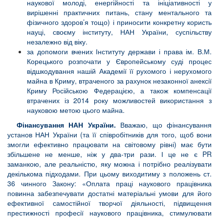
наукової молоді, енергійності та ініціативності у
вирішенні практичних питань, стану ментального та
фізичного здоров’я тощо) і приносити конкретну користь
науці, своєму інституту, НАН України, суспільству
незалежно від віку.
за допомоги вчених Інституту держави і права ім. В.М.
Корецького розпочати у Європейському суді процес
відшкодування нашій Академії її рухомого і нерухомого
майна в Криму, втраченого за рахунок незаконної анексії
Криму Російською Федерацією, а також компенсації
втрачених із 2014 року можливостей використання з
науковою метою цього майна.
Фінансування НАН України.
Вважаю, що фінансування
установ НАН України (та її співробітників для того, щоб вони
змогли ефективно працювати на світовому рівні) має бути
збільшене не менше, ніж у два-три рази. І це не є PR
заманкою, але реальністю, яку можна і потрібно реалізувати
декількома підходами. При цьому виходитиму з положень ст.
36 чинного Закону: «Оплата праці наукового працівника
повинна забезпечувати достатні матеріальні умови для його
ефективної самостійної творчої діяльності, підвищення
престижності професії наукового працівника, стимулювати