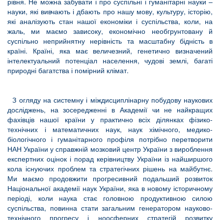
рівня. Не можна забувати і про суспільні і гуманітарні науки –
науки, які вивчають і дбають про нашу мову, культуру, історію,
які аналізують стан нашої економіки і суспільства, коли, на
жаль, ми маємо зависоку, економічно необгрунтовану й
суспільно неприйнятну нерівність та масштабну бідність в
країні. Країні, яка має величезний, генетично визначений
інтелектуальний потенціал населення, чудові землі, багаті
природні багатства і помірний клімат.
З огляду на системну і міждисциплінарну побудову наукових
досліджень, на зосередженні в Академії чи не найкращих
фахівців нашої країни у практично всіх ділянках фізико-
технічних і математичних наук, наук хімічного, медико-
біологічного і гуманітарного профіля потрібно перетворити
НАН України у справжній мозковий центр України з вироблення
експертних оцінок і порад керівництву України із найширшого
кола існуючих проблем та стратегічних рішень на майбутнє.
Ми маємо продовжити прогресивний подальший розвиток
Національної академії наук України, яка в новому історичному
періоді, коли наука стає головною продуктивною силою
суспільства, повинна стати загальним генератором науково-
технічного прогресу і ноосферних стратегій розвитку