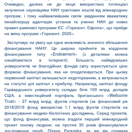
Очевидно, далеко не до кінця використано потенціал
залучення науковцями НАН грантових коштів від міжнародних
програм, і тому найважливішим своїм завданням вважатиму
якнайскоршу адаптацію установ та учених НАН до нових
правил рамкової програми ЄС «Горизонт. Європа», що прийде
на зміну програмі «Горизонт. 2020».
Заслуговує на увагу ще одна можливість значного збільшення
фінансування НАНУ. Це широко прийняте за кордоном
фінансування типу «Endowment» (з деталями можна
ознайомитися в Інтернеті). Більшість найвідоміших
університетів чи благодійних фондів світу користуються цією
формою фінансування, яка не оподатковується. При цьому
первинний капітал залишається недоторканим, а витрачається
на статутні цілі капітал з прибутку. Наприклад, капітал фонду
Гарвардського університету складає біля 100 млрд. доларів
США, а інвестиційний портфель британського «Wellcome
Trust» - 27 млрд млрд. фунтів стерлінгів (за фінансовий рік
2018/2019 фонд використав 1,1 млрд фунтів стерлінгів на
фінансування медико-біологічних досліджень. Серед проектів,
що фонд фінансував, можна згадати перший міжнародний
проект геному людини; на протязі 30 років фінансувалися
дослідження проф. Пітера Раткліфа, за які він отримав