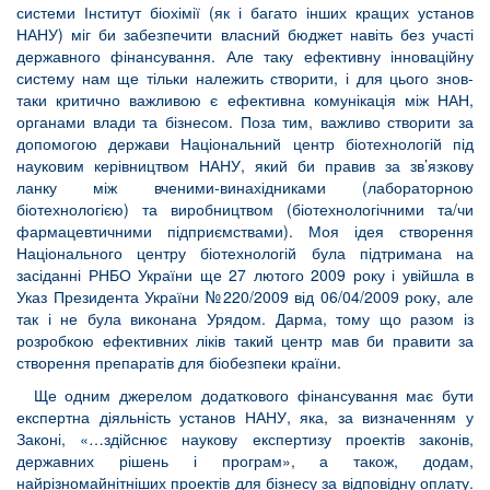
системи Інститут біохімії (як і багато інших кращих установ
НАНУ) міг би забезпечити власний бюджет навіть без участі
державного фінансування. Але таку ефективну інноваційну
систему нам ще тільки належить створити, і для цього знов-
таки критично важливою є ефективна комунікація між НАН,
органами влади та бізнесом. Поза тим, важливо створити за
допомогою держави Національний центр біотехнологій під
науковим керівництвом НАНУ, який би правив за зв’язкову
ланку між вченими-винахідниками (лабораторною
біотехнологією) та виробництвом (біотехнологічними та/чи
фармацевтичними підприємствами). Моя ідея створення
Національного центру біотехнологій була підтримана на
засіданні РНБО України ще 27 лютого 2009 року і увійшла в
Указ Президента України №220/2009 від 06/04/2009 року, але
так і не була виконана Урядом. Дарма, тому що разом із
розробкою ефективних ліків такий центр мав би правити за
створення препаратів для біобезпеки країни.
Ще одним джерелом додаткового фінансування має бути
експертна діяльність установ НАНУ, яка, за визначенням у
Законі, «…здійснює наукову експертизу проектів законів,
державних рішень і програм», а також, додам,
найрізномайнітніших проектів для бізнесу за відповідну оплату.