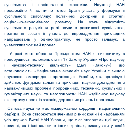
суспільства і національної економіки. Науковці НАН
професійно й політично готові брати участь у формуванні
суспільного світогляду: політичної доктрини й стратегії
соціально-економічного розвитку. На жаль, відсутність
суспільного розуміння ролі науки в розвиткові суспільства,
прагнення звести її участь до впровадження прикладних
напрацювань у бізнес-практику, не просто гальмує, а
унеможливлює цей процес.
У разі мого обрання Президентом НАН я виходитиму з
непорушності положень статті 17 Закону України «Про наукову
і науково-технічну діяльність» (далі «Закону»), що
встановлюють: «Національна академія наук України є вищою
науковою самоврядною організацією України, яка організує і
здійснює фундаментальні та прикладні наукові дослідження з
найважливіших проблем природничих, технічних, суспільних і
гуманітарних наук» та наголошують: НАН «здійснює наукову
експертизу проектів законів, державних рішень і програм».
Світова наука не має міждержавних кордонів і національних
бар’єрів. Вона створюється вченими різних країн і є надбанням
усіх держав. Вчені НАН України, що є співтворцями цієї науки,
повинні, як і їхні колеги в інших країнах, виконувати у своїй