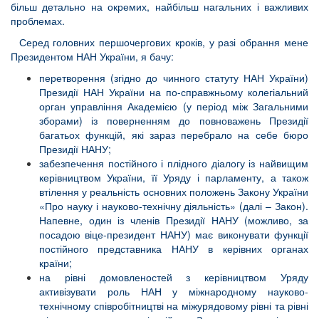
більш детально на окремих, найбільш нагальних і важливих
проблемах.
Серед головних першочергових кроків, у разі обрання мене
Президентом НАН України, я бачу:
перетворення (згідно до чинного статуту НАН України)
Президії НАН України на по-справжньому колегіальний
орган управління Академією (у період між Загальними
зборами) із поверненням до повноважень Президії
багатьох функцій, які зараз перебрало на себе бюро
Президії НАНУ;
забезпечення постійного і плідного діалогу із найвищим
керівництвом України, її Уряду і парламенту, а також
втілення у реальність основних положень Закону України
«Про науку і науково-технічну діяльність» (далі – Закон).
Напевне, один із членів Президії НАНУ (можливо, за
посадою віце-президент НАНУ) має виконувати функції
постійного представника НАНУ в керівних органах
країни;
на рівні домовленостей з керівництвом Уряду
активізувати роль НАН у міжнародному науково-
технічному співробітництві на міжурядовому рівні та рівні