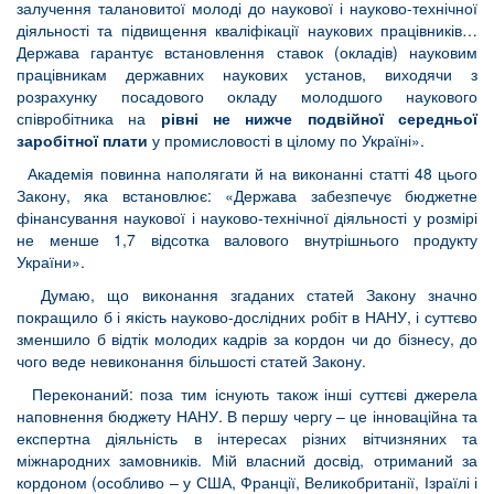
залучення талановитої молоді до наукової і науково-технічної
діяльності та підвищення кваліфікації наукових працівників…
Держава гарантує встановлення ставок (окладів) науковим
працівникам державних наукових установ, виходячи з
розрахунку посадового окладу молодшого наукового
співробітника на
рівні не нижче подвійної середньої
заробітної плати
у промисловості в цілому по Україні».
Академія повинна наполягати й на виконанні статті 48 цього
Закону, яка встановлює: «Держава забезпечує бюджетне
фінансування наукової і науково-технічної діяльності у розмірі
не менше 1,7 відсотка валового внутрішнього продукту
України».
Думаю, що виконання згаданих статей Закону значно
покращило б і якість науково-дослідних робіт в НАНУ, і суттєво
зменшило б відтік молодих кадрів за кордон чи до бізнесу, до
чого веде невиконання більшості статей Закону.
Переконаний: поза тим існують також інші суттєві джерела
наповнення бюджету НАНУ. В першу чергу – це інноваційна та
експертна діяльність в інтересах різних вітчизняних та
міжнародних замовників. Мій власний досвід, отриманий за
кордоном (особливо – у США, Франції, Великобританії, Ізраїлі і