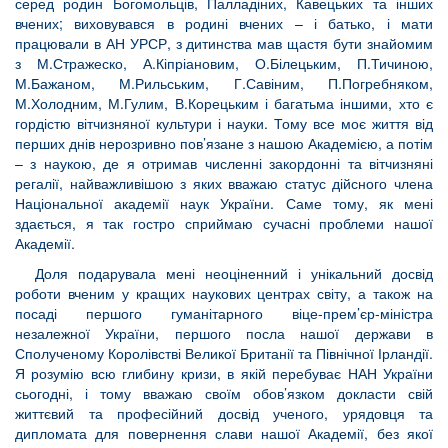
серед родин Богомольців, Палладіних, Кавецьких та інших
вчених; виховувався в родині вчених – і батько, і мати
працювали в АН УРСР, з дитинства мав щастя бути знайомим
з М.Стражеско, А.Кіпріановим, О.Білецьким, П.Тичиною,
М.Бажаном, М.Рильським, Г.Савіним, П.Погребняком,
М.Холодним, М.Гулим, В.Корецьким і багатьма іншими, хто є
гордістю вітчизняної культури і науки. Тому все моє життя від
перших днів нерозривно пов’язане з нашою Академією, а потім
– з наукою, де я отримав численні закордонні та вітчизняні
регалії, найважливішою з яких вважаю статус дійсного члена
Національної академії наук України. Саме тому, як мені
здається, я так гостро сприймаю сучасні проблеми нашої
Академії.
Доля подарувала мені неоціненний і унікальний досвід
роботи вченим у кращих наукових центрах світу, а також на
посаді першого гуманітарного віце-прем’єр-міністра
незалежної України, першого посла нашої держави в
Сполученому Королівстві Великої Британії та Північної Ірландії.
Я розумію всю глибину кризи, в якій перебуває НАН України
сьогодні, і тому вважаю своїм обов’язком докласти свій
життєвий та професійний досвід ученого, урядовця та
дипломата для повернення слави нашої Академії, без якої