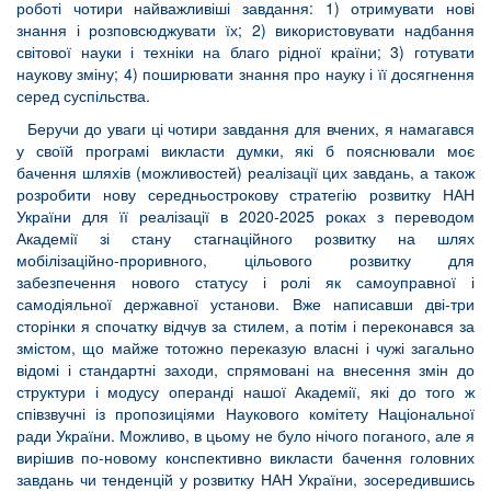
роботі чотири найважливіші завдання: 1) отримувати нові
знання і розповсюджувати їх; 2) використовувати надбання
світової науки і техніки на благо рідної країни; 3) готувати
наукову зміну; 4) поширювати знання про науку і її досягнення
серед суспільства.
Беручи до уваги ці чотири завдання для вчених, я намагався
у своїй програмі викласти думки, які б пояснювали моє
бачення шляхів (можливостей) реалізації цих завдань, а також
розробити нову середньострокову стратегію розвитку НАН
України для її реалізації в 2020-2025 роках з переводом
Академії зі стану стагнаційного розвитку на шлях
мобілізаційно-проривного, цільового розвитку для
забезпечення нового статусу і ролі як самоуправної і
самодіяльної державної установи. Вже написавши дві-три
сторінки я спочатку відчув за стилем, а потім і переконався за
змістом, що майже тотожно переказую власні і чужі загально
відомі і стандартні заходи, спрямовані на внесення змін до
структури і модусу операнді нашої Академії, які до того ж
співзвучні із пропозиціями Наукового комітету Національної
ради України. Можливо, в цьому не було нічого поганого, але я
вирішив по-новому конспективно викласти бачення головних
завдань чи тенденцій у розвитку НАН України, зосередившись