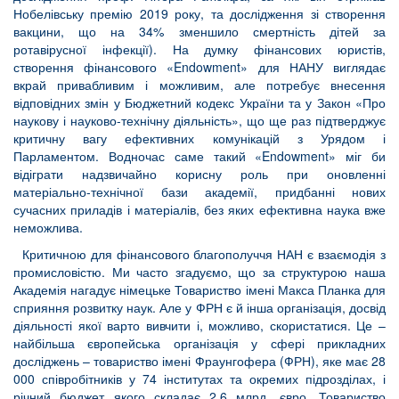
Нобелівську премію 2019 року, та дослідження зі створення
вакцини, що на 34% зменшило смертність дітей за
ротавірусної інфекції). На думку фінансових юристів,
створення фінансового «Endowment» для НАНУ виглядає
вкрай привабливим і можливим, але потребує внесення
відповідних змін у Бюджетний кодекс України та у Закон «Про
наукову і науково-технічну діяльність», що ще раз підтверджує
критичну вагу ефективних комунікацій з Урядом і
Парламентом. Водночас саме такий «Endowment» міг би
відіграти надзвичайно корисну роль при оновленні
матеріально-технічної бази академії, придбанні нових
сучасних приладів і матеріалів, без яких ефективна наука вже
неможлива.
Критичною для фінансового благополуччя НАН є взаємодія з
промисловістю. Ми часто згадуємо, що за структурою наша
Академія нагадує німецьке Товариство імені Макса Планка для
сприяння розвитку наук. Але у ФРН є й інша організація, досвід
діяльності якої варто вивчити і, можливо, скористатися. Це –
найбільша європейська організація у сфері прикладних
досліджень – товариство імені Фраунгофера (ФРН), яке має 28
000 співробітників у 74 інститутах та окремих підрозділах, і
річний бюджет якого складає 2.6 млрд. євро. Товариство