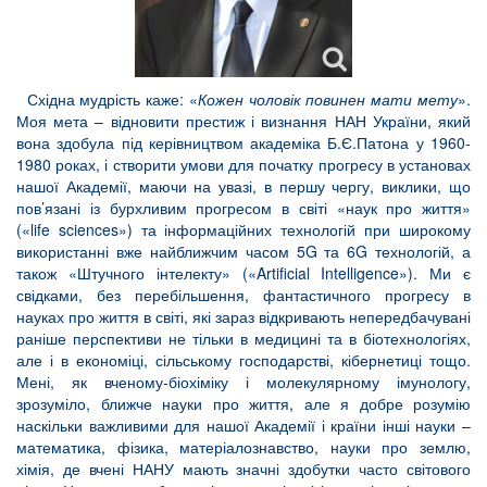
Східна мудрість каже: «
Кожен чоловік повинен мати мету
».
Моя мета – відновити престиж і визнання НАН України, який
вона здобула під керівництвом академіка Б.Є.Патона у 1960-
1980 роках, і створити умови для початку прогресу в установах
нашої Академії, маючи на увазі, в першу чергу, виклики, що
пов’язані із бурхливим прогресом в світі «наук про життя»
(«life sciences») та інформаційних технологій при широкому
використанні вже найближчим часом 5G та 6G технологій, а
також «Штучного інтелекту» («Artificial Intelligence»). Ми є
свідками, без перебільшення, фантастичного прогресу в
науках про життя в світі, які зараз відкривають непередбачувані
раніше перспективи не тільки в медицині та в біотехнологіях,
але і в економіці, сільському господарстві, кібернетиці тощо.
Мені, як вченому-біохіміку і молекулярному імунологу,
зрозуміло, ближче науки про життя, але я добре розумію
наскільки важливими для нашої Академії і країни інші науки –
математика, фізика, матеріалознавство, науки про землю,
хімія, де вчені НАНУ мають значні здобутки часто світового