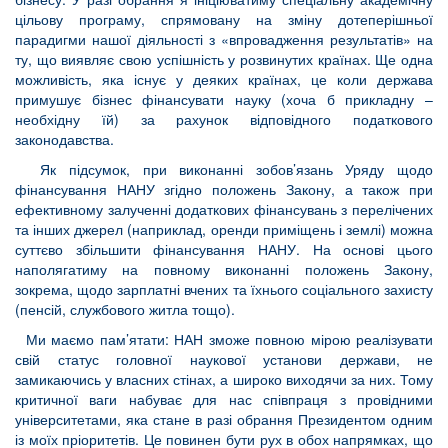
цільову програму, спрямовану на зміну дотеперішньої
парадигми нашої діяльності з «впровадження результатів» на
ту, що виявляє свою успішність у розвинутих країнах. Ще одна
можливість, яка існує у деяких країнах, це коли держава
примушує бізнес фінансувати науку (хоча б прикладну –
необхідну їй) за рахунок відповідного податкового
законодавства.
Як підсумок, при виконанні зобов’язань Уряду щодо
фінансування НАНУ згідно положень Закону, а також при
ефективному залученні додаткових фінансувань з перелічених
та інших джерел (наприклад, оренди приміщень і землі) можна
суттєво збільшити фінансування НАНУ. На основі цього
наполягатиму на повному виконанні положень Закону,
зокрема, щодо зарплатні вчених та їхнього соціального захисту
(пенсій, службового житла тощо).
Ми маємо пам’ятати: НАН зможе повною мірою реалізувати
свій статус головної наукової установи держави, не
замикаючись у власних стінах, а широко виходячи за них. Тому
критичної ваги набуває для нас співпраця з провідними
університетами, яка стане в разі обрання Президентом одним
із моїх пріоритетів. Це повинен бути рух в обох напрямках, що