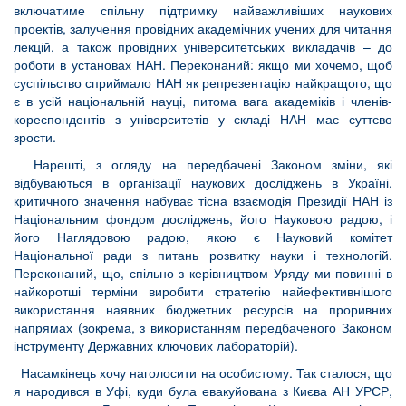
включатиме спільну підтримку найважливіших наукових
проектів, залучення провідних академічних учених для читання
лекцій, а також провідних університетських викладачів – до
роботи в установах НАН. Переконаний: якщо ми хочемо, щоб
суспільство сприймало НАН як репрезентацію найкращого, що
є в усій національній науці, питома вага академіків і членів-
кореспондентів з університетів у складі НАН має суттєво
зрости.
Нарешті, з огляду на передбачені Законом зміни, які
відбуваються в організації наукових досліджень в Україні,
критичного значення набуває тісна взаємодія Президії НАН із
Національним фондом досліджень, його Науковою радою, і
його Наглядовою радою, якою є Науковий комітет
Національної ради з питань розвитку науки і технологій.
Переконаний, що, спільно з керівництвом Уряду ми повинні в
найкоротші терміни виробити стратегію найефективнішого
використання наявних бюджетних ресурсів на проривних
напрямах (зокрема, з використанням передбаченого Законом
інструменту Державних ключових лабораторій).
Насамкінець хочу наголосити на особистому. Так сталося, що
я народився в Уфі, куди була евакуйована з Києва АН УРСР,