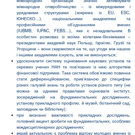
міжнародних організацій. Значно активізувати
міжнародне співробітництво – із міжурядовими і
урядовими структурами (зокрема із EU, ESC,
ЮНЕСКО…), національними академіями та
професійними об’єднаннями вчених
(IUBMB, IUPAC, FEBS…), яке є незадовільним. В
особистих розмовах із моїми колегами-біохіміками –
президентами академій наук Польщі, Ізраїлю, Грузії та
Угорщини – вони скаржилися на те, що угоди між нашою
і іншими академіями існують, але не виконуються;
удосконалити систему оцінювання наукових установ та
окремих учених НАН та пов’язаних із нею алгоритмів
фінансової підтримки. Така система обов’язково повинна
стати диференційованою, прив’язаною до специфіки
різних галузей знань та роботи установ різного типу (не
можна за одними правилами оцінювати інститут,
зосереджений на фундаментальних дослідженнях,
установу прикладного профілю, й музей, ботанічний сад,
заповідник чи бібліотеку);
при визнанні важливості прикладних досліджень,
головний акцент зробити на фундаментальних, особливо
міждисциплінарних дослідженнях;
вкрай актуальною є проблема відтоку молодих вчених із