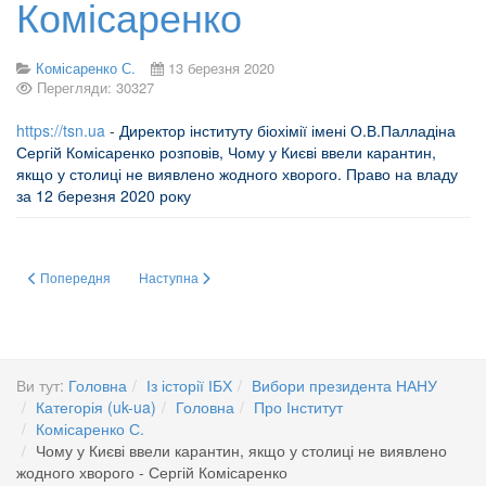
Комісаренко
Комісаренко С.
13 березня 2020
Перегляди: 30327
https://tsn.ua
-
Директор інституту біохімії імені О.В.Палладіна
Сергій Комісаренко розповів, Чому у Києві ввели карантин,
якщо у столиці не виявлено жодного хворого. Право на владу
за 12 березня 2020 року
Попередня стаття: Інтерв'ю із Сергієм Комісаренком, керівником робочої 
Наступна стаття: МЕДАЛЬ імені М.М. АМОСОВА
Попередня
Наступна
Ви тут:
Головна
Із історії ІБХ
Вибори президента НАНУ
Категорія (uk-ua)
Головна
Про Інститут
Комісаренко С.
Чому у Києві ввели карантин, якщо у столиці не виявлено
жодного хворого - Сергій Комісаренко