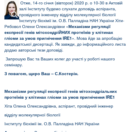
Отже, 14-го січня (вівторок) 2020 р. о 10-30 в Актовій
залі Інституту будемо слухати доповідь аспіранта,
провідного інженеру відділу молекулярної біології
Інституту біохімії ім. О.В. Палладіна НАН України Хіти-
Рябовол Олени Олександрівни «
Механізми регуляції
експресії генів мітохондріЙНИХ протеїнів у клітинах
гліоми за умов пригнічення IRE1
». Мова йде за апробацію
кандидатської дисертації. Як завжди, до інформаційного листа
додаю авторські тези доповіді.
Запрошую Вас та Ваших колег до участі у роботі нашого
семінару.
З повагою, щиро Ваш – С.Костерін.
Механізми регуляції експресії генів мітохондріальних
протеїнів у клітинах гліоми за умов пригнічення IRE1
Хіта Олена Олександрівна, аспірант, провідний інженер
відділу молекулярної біології
Інституту біохімії ім. О.В. Палладіна НАН України