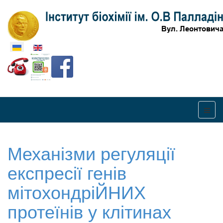
Оберіть свою мову
Механізми регуляції
експресії генів
мітохондріЙНИХ
протеїнів у клітинах