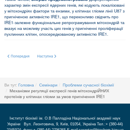
характер змін експресії ядерних генів, які кодують локалізовані
у мітохондріях фактори та ензими, у клітинах гліоми лінії U87 з
пригніченою активністю IRE1, що переконливо свідчить про
IRE1-залежне функціональне репрограмування мітохондрій та
вказує на можливу участь цих генів у пригніченні проліферації
пухлинних клітин, опосередкованому активністю IRE1.
Попередня стаття: Порушення та засоби корекції метаболізму альдегідів з
Наступна стаття: Альдегідіндукована модифікація протеї
Попередня
Наступна
Ви тут:
Головна
Семінари
Проблеми сучасної біохімії
Механізми регуляції експресії генів мітохондріЙНИХ
протеїнів у клітинах гліоми за умов пригнічення IRE1
Інститут біохімії ім. О.В Палладіна Національної академії наук
України Вул. Леонтовича, 9, Київ, 01054, Україна Тел.:+ (380-44)
2345974; факс:+ (380-44) 2796365 E-mail:secretar@biochem.kiev.ua