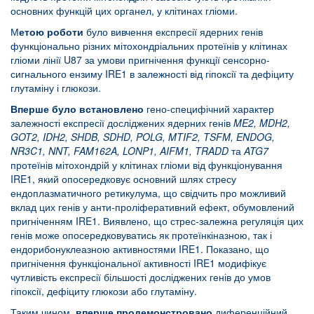
основних функцій цих органел, у клітинах гліоми.
М
етою роботи
було вивчення експресії ядерних генів
функціонально різних мітохондріальних протеїнів у клітинах
гліоми лінії U87 за умови пригнічення функції сенсорно-
сигнального ензиму IRE1 в залежності від гіпоксії та дефіциту
глутаміну і глюкози.
Вперше було встановлено
гено-специфічний характер
залежності експресії досліджених ядерних генів
ME
2,
MDH
2,
GOT
2,
IDH
2,
SHDB
,
SDHD
,
POLG
,
MTIF
2,
TSFM
,
ENDOG
,
NR
3
C
1,
NNT
,
FAM
162
A
,
LONP
1,
AIFM
1,
TRADD
та
ATG
7
протеїнів мітохондрій у клітинах гліоми від функціонування
IRE1, який опосередковує основний шлях стресу
ендоплазматичного ретикулума, що свідчить про можливий
вклад цих генів у анти-проліферативний ефект, обумовлений
пригніченням IRE1. Виявлено, що стрес-залежна регуляція цих
генів може опосередковуватись як протеїнкіназною, так і
ендорибонуклеазною активностями IRE1. Показано, що
пригнічення функціональної активності IRE1 модифікує
чутливість експресії більшості досліджених генів до умов
гіпоксії, дефіциту глюкози або глутаміну.
Таким чином,
вперше продемонстровано
диференційний