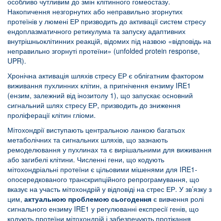
особливо чутливим до змін клітинного гомеостазу.
Накопичення незгорнутих або неправильно згорнутих
протеїнів у люмені ЕР призводить до активації систем стресу
ендоплазматичного ретикулума та запуску адаптивних
внутрішньоклітинних реакцій, відомих під назвою «відповідь на
неправильно згорнуті протеїни» (unfolded protein response,
UPR).
Хронічна активація шляхів стресу ЕР є облігатним фактором
виживання пухлинних клітин, а пригнічення ензиму IRE1
(ензим, залежний від інозитолу 1), що запускає основний
сигнальний шлях стресу ЕР, призводить до зниження
проліферації клітин гліоми.
Мітохондрії виступають центральною ланкою багатьох
метаболічних та сигнальних шляхів, що зазнають
ремоделювання у пухлинах та є вирішальними для виживання
або загибелі клітини. Численні гени, що кодують
мітохондріальні протеїни є цільовими мішенями для IRE1-
опосередкованого транскрипційного репрограмування, що
вказує на участь мітохондрій у відповіді на стрес ЕР. У зв’язку з
цим,
актуальною проблемою сьогодення
є вивчення ролі
сигнального ензиму IRE1 у регулюванні експресії генів, що
кодують протеїни мітохондрій і забезпечують протікання