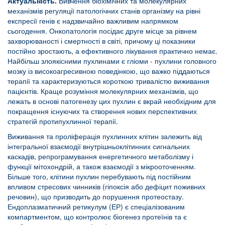
Актуальність.
Вивчення біохімічних та молекулярних
механізмів регуляції патологічних станів організму на рівні
експресії генів є надзвичайно важливим напрямком
сьогодення. Онкопатологія посідає друге місце за рівнем
захворюваності і смертності в світі, причому ці показники
постійно зростають, а ефективного лікування практично немає.
Найбільш злоякісними пухлинами є гліоми - пухлини головного
мозку із високоагресивною поведінкою, що важко піддаються
терапії та характеризуються короткою тривалістю виживання
пацієнтів. Краще розуміння молекулярних механізмів, що
лежать в основі патогенезу цих пухлин є вкрай необхідним для
покращення існуючих та створення нових перспективних
стратегій протипухлинної терапії.
Виживання та проліферація пухлинних клітин залежить від
інтегральної взаємодії внутрішньоклітинних сигнальних
каскадів, репрограмування енергетичного метаболізму і
функції мітохондрій, а також взаємодії з мікрооточенням.
Більше того, клітини пухлин перебувають під постійним
впливом стресових чинників (гіпоксія або дефіцит поживних
речовин), що призводить до порушення протеостазу.
Ендоплазматичний ретикулум (ЕР) є спеціалізованим
компартментом, що контролює біогенез протеїнів та є