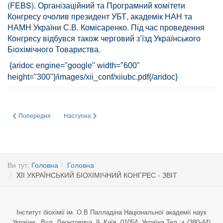
(FEBS). Організаційний та Програмний комітети
Конгресу очолив президент УБТ, академік НАН та
НАМН України С.В. Комісаренко. Під час проведення
Конгресу відбувся також черговий з’їзд Українського
Біохімічного Товариства.
{aridoc engine="google" width="600"
height="300"}/images/xii_conf/xiiubc.pdf{/aridoc}
Попередня стаття: 25-річчя української антарктичної станції «Академік В
Наступна стаття: ДО 100 – РІЧЧЯ НАЦІОНАЛЬНОЇ АКА
Попередня
Наступна
Ви тут:
Головна
Головна
XIІ УКРАЇНСЬКИЙ БІОХІМІЧНИЙ КОНГРЕС - ЗВІТ
Інститут біохімії ім. О.В Палладіна Національної академії наук
України Вул. Леонтовича, 9, Київ, 01054, Україна Тел.:+ (380-44)