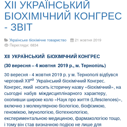
XIІ УКРАЇНСЬКИЙ
БІОХІМІЧНИЙ КОНГРЕС
- ЗВІТ
Українське біохімічне товариство
21 жовтня 2019
Перегляди: 6834
XI
І УКРАЇНСЬКИЙ БІОХІМІЧНИЙ КОНГРЕС
(30 вересня – 4 жовтня 2019 р., м. Тернопіль)
30 вересня - 4 жовтня 2019 р. у м. Тернополі відбувся
ий
черговий ХІІ
Український біохімічний Конгрес.
Конгрес, який носить історичну назву «біохімічний», на
сьогодні набув міждисциплінарного характеру,
охопивши широке коло «Наук про життя (Lifesciences)»,
включно з молекулярною біологією, біофізикою,
геномікою, імунологією, біотехнологією,
експериментальною медициною, фармакологією тощо,
і тому він став визначною подією не лише для