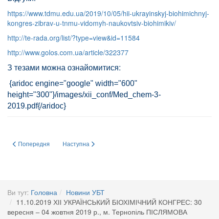
https://www.tdmu.edu.ua/2019/10/05/hii-ukrayinskyj-biohimichnyj-
kongres-zibrav-u-tnmu-vidomyh-naukovtsiv-biohimikiv/
http://te-rada.org/list/?type=view&id=11584
http://www.golos.com.ua/article/322377
З тезами можна ознайомитися:
{aridoc engine="google" width="600"
height="300"}/images/xii_conf/Med_chem-3-
2019.pdf{/aridoc}
Попередня стаття: Газета Кабінету Міністрів України "Урядовий кур'єр"
Наступна стаття: Редагування геному за допомогою м
Попередня
Наступна
Ви тут:
Головна
Новини УБТ
11.10.2019 ХІІ УКРАЇНСЬКИЙ БІОХІМІЧНИЙ КОНГРЕС: 30
вересня – 04 жовтня 2019 р., м. Тернопіль ПІСЛЯМОВА