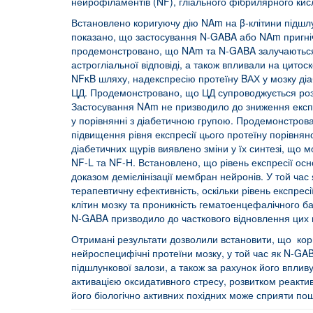
нейрофіламентів (NF), гліального фібрилярного кисл
Встановлено коригуючу дію NAm на β-клітини підшлу
показано, що застосування N-GABA або NAm пригнічу
продемонстровано, що NAm та N-GABA залучаються до
астрогліальної відповіді, а також впливали на цито
NFκB шляху, надекспресію протеїну BАХ у мозку діа
ЦД. Продемонстровано, що ЦД супроводжується розви
Застосування NAm не призводило до зниження експре
у порівнянні з діабетичною групою. Продемонстрова
підвищення рівня експресії цього протеїну порівнян
діабетичних щурів виявлено зміни у їх синтезі, що
NF-L та NF-Н. Встановлено, що рівень експресії ос
доказом демієлінізації мембран нейронів. У той час
терапевтичну ефективність, оскільки рівень експрес
клітин мозку та проникність гематоенцефалічного ба
N-GABA призводило до часткового відновлення цих п
Отримані результати дозволили встановити, що кори
нейроспецифічні протеїни мозку, у той час як N-GAB
підшлункової залози, а також за рахунок його впливу
активацією оксидативного стресу, розвитком реактивн
його біологічно активних похідних може сприяти пошу