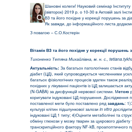
Шановні колеги! Науковий семінар Інституту 
(вівторок) 2019 р. о 10-30 в Актовій залі Ін
В3 та його похідне у корекції порушень за ді
Як завжди, до інформаційного листа додаємо 
З повагою – С.О.Костерін
Вітамін В3 та його похідне у корекції порушень з
Тихоненко Тетяна Михайлівна, м. н. с.,
t
etiana.
tykh
Актуальність:
За багатьох патологічних станів відб
діабет (ЦД), який супроводжується численними ускл
багатьох фізіологічних процесів здатен також реаліз
похідних у лікуванні пацієнтів із ЦД залишається ак
(N-GABA) за дисфункцій нервової системи. М
етою
р
коригувати індуковані ЦД порушення. Дослідження пр
поставленої мети було поставлено ряд
завдань
: 1
культурі клітин підшлункової залози
in vitro
дослідити
індуковані ЦД 1 типу; 4)Оцінити метаболічні та стру
обміну глюкози у мозку тварин за цукрового діабету 
транскрипційного фактору NF-kB, проапоптичного п