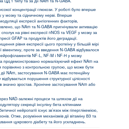
за ЦД 1 типу та за дії NAm та N-GABA.
исокої концентрації глюкози. У роботі було вперше
 у мозку та сідничному нерві. Вперше
дуляції експресії ангіогенних факторів,
тановлено, що NAm та N-GABA пригнічували активацію
сполук на рівні експресії nNOS та VEGF у мозку за
есії GFAP та продуктів його деградації.
ення рівня експресії цього протеїну у більшій мірі
ії віментину, проте за введення N-GABA відбувалося
 нейрофіламентів NF-L, NF-M і NF-Н у мозку
ів та продемонстровано нормалізуючий ефект NAm на
ся порівняно з контрольною групою, що може бути
за дії NAm, застосування N-GABA має потенційну
 відбувається порушення структурної цілісності
рів значно зростав. Хронічне застосування NАm або
ерез NAD-залежні процеси та шляхом дії на
одулятору секреції інсуліну бета клітинами
тичної нейропатії існує зв’язок між гіперглікемією,
нів. Отже, розуміння механізмів дії вітаміну В3 та
ування цукрового діабету та його ускладнень.