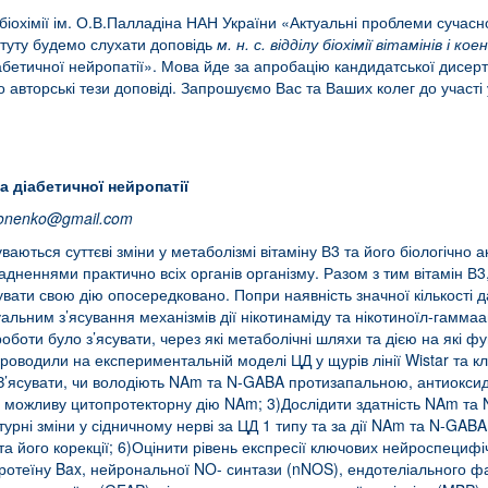
біохімії ім. О.В.Палладіна НАН України «Актуальні проблеми сучасно
ституту будемо слухати доповідь
м. н. с. відділу біохімії вітамінів і
абетичної нейропатії». Мова йде за апробацію кандидатської дисерта
авторські тези доповіді. Запрошуємо Вас та Ваших колег до участі 
а діабетичної нейропатії
onenko
@
gmail
.
com
уваються суттєві зміни у метаболізмі вітаміну В3 та його біологічно 
адненнями практично всіх органів організму. Разом з тим вітамін В
увати свою дію опосередковано. Попри наявність значної кількості д
туальним з’ясування механізмів дії нікотинаміду та нікотиноїл-гамм
оботи було з’ясувати, через які метаболічні шляхи та дією на які фун
оводили на експериментальній моделі ЦД у щурів лінії Wistar та кл
)З’ясувати, чи володіють NAm та N-GABA протизапальною, антиоксида
 можливу цитопротекторну дію NAm; 3)Дослідити здатність NAm та 
ктурні зміни у сідничному нерві за ЦД 1 типу та за дії NAm та N-GA
та його корекції; 6)Оцінити рівень експресії ключових нейроспецифіч
ротеїну Bax, нейрональної NO- синтази (nNOS), ендотеліального фа