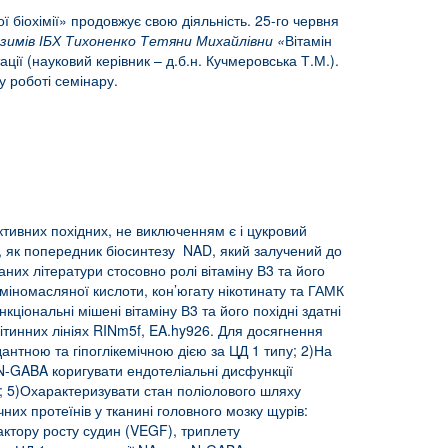
ї біохімії» продовжує свою діяльність. 25-го червня
 коензимів ІБХ Тихоненко Тетяни Михайлівни «
Вітамін
ції (науковий керівник – д.б.н. Кучмеровська Т.М.).
у роботі семінару.
активних похідних, не виключенням є і цукровий
3, як попередник біосинтезу NAD, який залучений до
аних літератури стосовно ролі вітаміну В3 та його
ааміномасляної кислоти, кон’югату нікотинату та ГАМК
кціональні мішені вітаміну В3 та його похідні здатні
ітинних лініях RINm5f, EA.hy926. Для досягнення
нтною та гіпоглікемічною дією за ЦД 1 типу; 2)На
N-GABA коригувати ендотеліальні дисфункції
BA; 5)Охарактеризувати стан поліолового шляху
них протеїнів у тканині головного мозку щурів:
ктору росту судин (VEGF), триплету