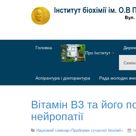
Головна
Дирек
Про Інститут
Семі
Аспірантура і докторантура
Рада молодих вче
Вітамін В3 та його п
нейропатії
Науковий семінар«Проблеми сучасної біохімії»
1