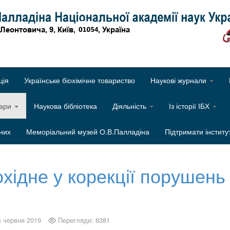
Об
ція
Українське біохімічне товариство
Наукові журнали
нари
Наукова бібліотека
Діяльність
Із історії ІБХ
них
Меморіальний музей О.В.Палладіна
Підтримати інститу
охідне у корекції порушень
4 червня 2019
Перегляди: 6381