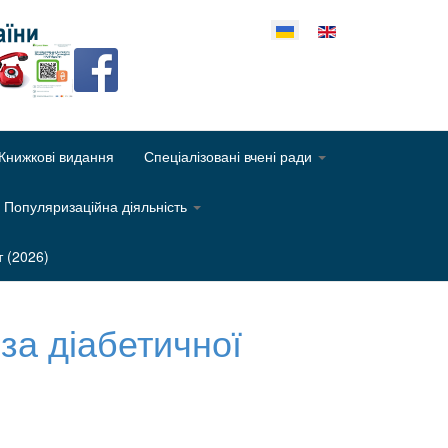
еріть свою мову
Книжкові видання
Спеціалізовані вчені ради
Популяризаційна діяльність
т (2026)
 за діабетичної