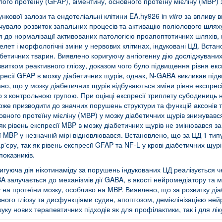
ого протеїну (GFAP), віментину, основного протеїну мієліну (MBP) 
нкової залози та ендотеліальні клітини EA.hy926 in
vitro
за впливу в
вало розвиток запальних процесів та активацію поліолового шляху
 нормалізації активованих патологією проапоптотичних шляхів, мо
скелет і морфологічні зміни у нервових клітинах, індуковані ЦД. Вс
бетичних тварин. Виявлено коригуючу ангіогенну дію досліджуваних 
тком реактивного гліозу, доказом чого було підвищення рівня експр
сії GFAP в мозку діабетичних щурів, однак, N-GABA викликав підвищ
но, що у мозку діабетичних щурів відбуваються зміни рівня експрес
о з контрольною групою. При оцінці експресії триплету субодиниць
 може призводити до значних порушень структури та функцій аксон
новного протеїну мієліну (МВР) у мозку діабетичних щурів знижував
 як рівень експресії MBP в мозку діабетичних щурів не змінювався 
ії MBP у незначній мірі відновлювався. Встановлено, що за ЦД 1 типу
р'єру, так як рівень експресії GFAP та NF-L у крові діабетичних щу
оказників.
гуюча дія нікотинаміду за порушень індукованих ЦД реалізується ч
A залучається до механізмів дії GABA, в якості нейромедіатору та м
 на протеїни мозку, особливо на MBP. Виявлено, що за розвитку діабе
ого гліозу та дисфункціями судин, апоптозом, демієлінізацією нейро
ку нових терапевтичних підходів як для профілактики, так і для лік