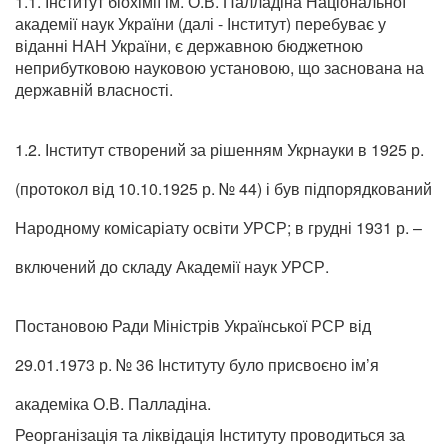
1.1. Інститут біохімії ім. О.В. Палладіна Національної
академії наук України (далі - Інститут) перебуває у
віданні НАН України, є державною бюджетною
неприбутковою науковою установою, що заснована на
державній власності.
1.2. Інститут створений за рішенням Укрнауки в 1925 р.
(протокол від 10.10.1925 р. № 44) і був підпорядкований
Народному комісаріату освіти УРСР; в грудні 1931 р. –
включений до складу Академії наук УРСР.
Постановою Ради Міністрів Української РСР від
29.01.1973 р. № 36 Інституту було присвоєно ім’я
академіка О.В. Палладіна.
Реорганізація та ліквідація Інституту проводиться за