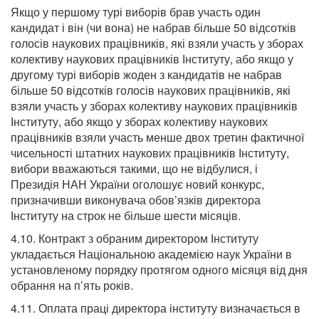
Якщо у першому турі виборів брав участь один
кандидат і він (чи вона) не набрав більше 50 відсотків
голосів наукових працівників, які взяли участь у зборах
колективу наукових працівників Інституту, або якщо у
другому турі виборів жоден з кандидатів не набрав
більше 50 відсотків голосів наукових працівників, які
взяли участь у зборах колективу наукових працівників
Інституту, або якщо у зборах колективу наукових
працівників взяли участь менше двох третин фактичної
чисельності штатних наукових працівників Інституту,
вибори вважаються такими, що не відбулися, і
Президія НАН України оголошує новий конкурс,
призначивши виконувача обов’язків директора
Інституту на строк не більше шести місяців.
4.10. Контракт з обраним директором Інституту
укладається Національною академією наук України в
установленому порядку протягом одного місяця від дня
обрання на п’ять років.
4.11. Оплата праці директора інституту визначається в