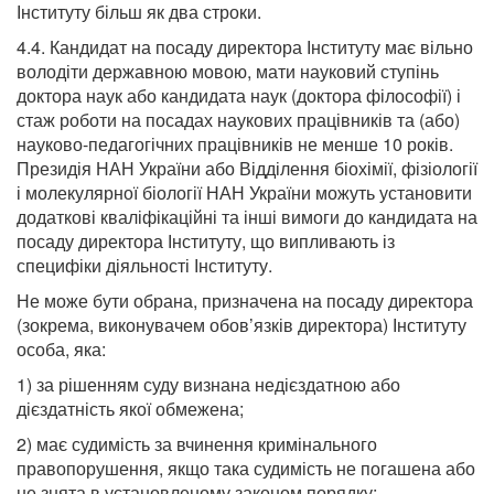
Інституту більш як два строки.
4.4. Кандидат на посаду директора Інституту має вільно
володіти державною мовою, мати науковий ступінь
доктора наук або кандидата наук (доктора філософії) і
стаж роботи на посадах наукових працівників та (або)
науково-педагогічних працівників не менше 10 років.
Президія НАН України або Відділення біохімії, фізіології
і молекулярної біології НАН України можуть установити
додаткові кваліфікаційні та інші вимоги до кандидата на
посаду директора Інституту, що випливають із
специфіки діяльності Інституту.
Не може бути обрана, призначена на посаду директора
(зокрема, виконувачем обов’язків директора) Інституту
особа, яка:
1) за рішенням суду визнана недієздатною або
дієздатність якої обмежена;
2) має судимість за вчинення кримінального
правопорушення, якщо така судимість не погашена або
не знята в установленому законом порядку;