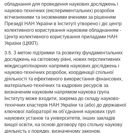
обладнання для проведення наукових досліджень і
науково-технічних (експериментальних) розробок
вітчизняними та іноземними вченими за рішенням
Президії НАН України в Інституті утворено і діє центр
колективного користування науковим обладнанням ‑
Центр колективного користування приладами НАН
України (ЦККП).
3.5. З метою підтримки та розвитку фундаментальних
досліджень на світовому рівні, нових перспективних
міждисциплінарних напрямів наукових досліджень і
науково-технічних розробок, координації спільної
діяльності та ефективного використання фінансових,
матеріально-технічних та кадрових ресурсів за
визначеним науковим напрямом наукова група
Інституту може входити, зокрема до складу науково-
технічних кластерів НАН України та (або) до державної
ключової лабораторії як об’єднання наукових груп
наукових установ та університетів, інших закладів
вищої освіти, на основі договору про спільну наукову
діяльність у порядку, визначеному законом.