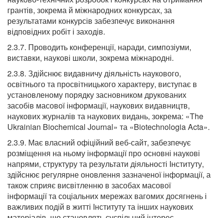
грантів, зокрема й міжнародних конкурсах, за
результатами конкурсів забезпечує виконання
відповідних робіт і заходів.
2.3.7. Проводить конференції, наради, симпозіуми,
виставки, наукові школи, зокрема міжнародні.
2.3.8. Здійснює видавничу діяльність наукового,
освітнього та просвітницького характеру, виступає в
установленому порядку засновником друкованих
засобів масової інформації, наукових видавництв,
наукових журналів та наукових видань, зокрема: «The
Ukrainian Biochemical Journal» та «Biotechnologia Acta».
2.3.9. Має власний офіційний веб-сайт, забезпечує
розміщення на ньому інформації про основні наукові
напрями, структуру та результати діяльності Інституту,
здійснює регулярне оновлення зазначеної інформації, а
також сприяє висвітленню в засобах масової
інформації та соціальних мережах вагомих досягнень і
важливих подій в житті Інституту та інших наукових
матеріалів, що становлять суспільний інтерес.