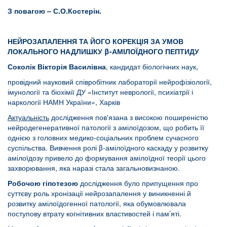
З повагою – С.О.Костерін.
НЕЙРОЗАПАЛЕННЯ ТА ЙОГО КОРЕКЦІЯ ЗА УМОВ
ЛОКАЛЬНОГО НАДЛИШКУ β-АМІЛОЇДНОГО ПЕПТИДУ
Соколік Вікторія Василівна
, кандидат біологічних наук,
провідний науковий співробітник лабораторії нейрофізіології,
імунології та біохімії ДУ «Інститут неврології, психіатрії і
наркології НАМН України», Харків
Актуальність
дослідження пов'язана з високою поширеністю
нейродегенеративної патології з амілоїдозом, що робить її
однією з головних медико-соціальних проблем сучасного
суспільства. Вивчення ролі β-амілоїдного каскаду у розвитку
амілоїдозу привело до формування амілоїдної теорії цього
захворювання, яка наразі стала загальновизнаною.
Робочою гіпотезою
дослідження було припущення про
суттєву роль хронізації нейрозапалення у виникненні й
розвитку амілоїдогенної патології, яка обумовлювала
поступову втрату когнітивних властивостей і пам’яті.