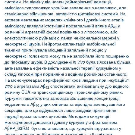
системи. На відміну від неальцгеймерівської деменції,
амілоїдоз супроводжує хронічне запалення з невеликою, але
стаціонарно збільшеною, активністю цитокінової системи. На
експериментальних моделях клінічного і доклінічного етапів
амілоїдозу виявили істотніший прозапальний вплив Аβ
у
40
розчинній агрегатній формі порівняно з ліпосомною, або
електролітичною руйнацією ланки нейрональної мережі у
неокортексі щурів. Нейротрансплантація ембріональної
тканини пригнічувала місцевий запальний процес у
неокортексі головного мозку та не запобігала його поширенню
до гіпокампу щурів. В дослідженні
in
vivo
була з’ясована більша
антизапальна ефективність назальної терапії куркуміном у
складі ліпосом при порівнянні з водним розчином останнього.
На мононуклеарах периферійної крові людини при інкубації
in
vitro
з агрегатами Аβ
спостерігали антизапальну дію водного
42
розчину CUA на транскрипційному і трансляційному рівнях.
Куркумін також істотно запобігав збільшенню концентрації
ендогенного Аβ
у цих клітинах та вірогідно зменшував його
40
секрецію, але це відбувалося лише завдяки пригнічення
індукції прозапальних цитокінів. Методами симуляції
молекулярної динаміки і докінгу куркуміну з фрагментом
АβРР_63Rat було встановлено, що куркумін втручається у
процес утворення Аβ шляхом взаємодії з І і ІІ сайтами