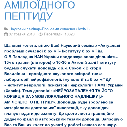
АМІЛОЇДНОГО
ПЕПТИДУ
Науковий семінар«Проблеми сучасної біохімії»
07 травня 2018
Перегляди: 10623
Шановні колеги, вітаю Вас! Науковий семінар «Актуальні
проблеми сучасної біохімії» Інституту біохімії ім.
О.В.Палладіна НАН України продовжує свою діяльність.
15-го травня (вівторок) о 10-30 в Актовій залі Інституту
будемо слухати доповідь к.б.н. Соколік Вікторії
Василівни - провідного наукового співробітника
лабораторії нейрофізіології, імунології та біохімії ДУ
«Інститут неврології, психіатрії і наркології» НАМН України
(Харків). Тема доповіді: «НЕЙРОЗАПАЛЕННЯ ТА ЙОГО
КОРЕКЦІЯ ЗА УМОВ ЛОКАЛЬНОГО НАДЛИШКУ
β
-
АМІЛОЇДНОГО ПЕПТИДУ». Доповідь буде зроблено за
матеріалами докторської дисертації, яку доповідач
планує подати до захисту. До цього листа традиційно
додаємо файл із авторськими тезами доповіді. Запрошую
Вас та Ваших колег до участі у роботі нашого семінару.