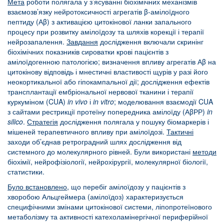
Мета
роботи полягала у з’ясуванні біохімічних механізмів
взаємозв’язку нейротоксичності агрегатів β-амілоїдного
пептиду (Аβ) з активацією цитокінової ланки запального
процесу при розвитку амілоїдозу та шляхів корекції і терапії
нейрозапалення.
Завдання
дослідження включали скринінг
біохімічних показників сироватки крові пацієнтів з
амілоїдогенною патологією; визначення впливу агрегатів Аβ на
цитокінову відповідь і мнестичні властивості щурів у разі його
неокортикальної або гіпокампальної дії; дослідження ефектів
трансплантації ембріональної нервової тканини і терапії
куркуміном (CUA)
in
vivo
і
in
vitro
; моделювання взаємодії CUA
з сайтами рестрикції протеїну попередника амілоїду (АβРР)
in
silico
.
Стратегія
дослідження полягала у пошуку біомаркерів і
мішеней терапевтичного впливу при амілоїдозі.
Тактичні
заходи об’єднав ретроградний шлях дослідження від
системного до молекулярного рівней. Були використані
методи
біохімії, нейрофізіології, нейрохірургії, молекулярної біології,
статистики.
Було встановлено
, що перебіг амілоїдозу у пацієнтів з
хворобою Альцгеймера (амілоїдоз) характеризується
специфічними змінами цитокінової системи, ліпопротеїнового
метаболізму та активності катехоламінергічної периферійної