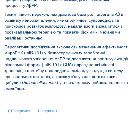
процесінгу АβРР.
Таким чином
, переконлива доказова база ролі агрегатів Аβ в
розвитку нейрозапалення, яке спричинює, супроводжує та
прискорює розвиток амілоїдозу, надала змоги визначитися з
протизапальною терапією та показати біохімічні механізми
реалізації останньої.
Перспективи
дослідження включають визначення ефективності
мікроРНК (miR-101) у безпосередньому запобіганні
надлишкового утворення АβРР та дослідження пригнічуючої дії
ліпосомної форми (miR-101+ CUA) одразу на дві мішені:
трансляція протеїну попередника амілоїду і індукція синтезу
прозапальних цитокінів, а також у з’ясуванні ролі нюхових
цибулин (
Bulbus
olfactorius
) у вік-залежному нейрозапаленні та
амілоїдозі.
Попередня стаття: Молекулярні механізми контролю стабільності транск
Наступна стаття: Молекулярні механізми гіпоксичної рег
Попередня
Наступна