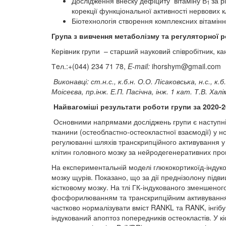
Дослідження внеску дефіциту вітаміну В
за р
1
корекції функціональної активності нервових к
Біотехнологія створення комплексних вітамінн
Група з вивчення
метаболізму та регуляторної р
Керівник групи – старший науковий співробітник, к
Тeл.:+(044) 234 71 78,
E-mail:
ihorshym@gmail.com
Виконавці:
ст
.
н
.
с
.,
к
.
б
.
н
.
О
.
О
.
Лісак
о
вська
,
н
.
с
.,
к
.
б
.
Моісеєва
,
пр
.
інж
.
Е
.
П
.
Пасічна
,
інж
. 1 кат.
Т
.
В
.
Халі
Найвагоміші результати роботи групи за 2020-
Основними напрямами досліджень групи є наступні:
тканини (остеобластно-остеокластної взаємодії) у н
регулюванні шляхів транскрипційного активування у 
клітин головного мозку за нейродегенеративних проце
На експериментальній моделі глюкокортикоїд-індуков
мозку щурів. Показано, що за дії преднізолону підв
кістковому мозку. На тлі ГК-індукованого зменшено
фосфорилюванням та транскрипційним активуванням 
частково нормалізувати вміст RANKL та RANK, інгіб
індукований апоптоз попередників остеокластів. У к