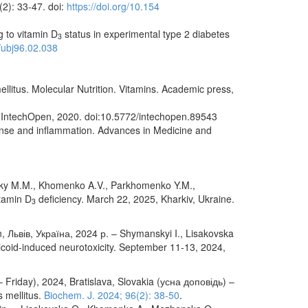
2): 33-47. doi:
https://doi.org/10.154
g to vitamin D
status in experimental type 2 diabetes
3
7/ubj96.02.038
litus. Molecular Nutrition. Vitamins. Academic press,
y. IntechOpen, 2020. doi:10.5772/intechopen.89543
onse and inflammation. Advances in Medicine and
eliky M.M., Khomenko A.V., Parkhomenko Y.M.,
itamin D
deficiency. March 22, 2025, Kharkiv, Ukraine.
3
on, Львів, Україна, 2024 р. – Shymanskyi I., Lisakovska
ticoid-induced neurotoxicity. September 11-13, 2024,
Friday), 2024, Bratislava, Slovakia (усна доповідь) –
s mellitus.
Biochem. J. 2024; 96(2): 38-50
.