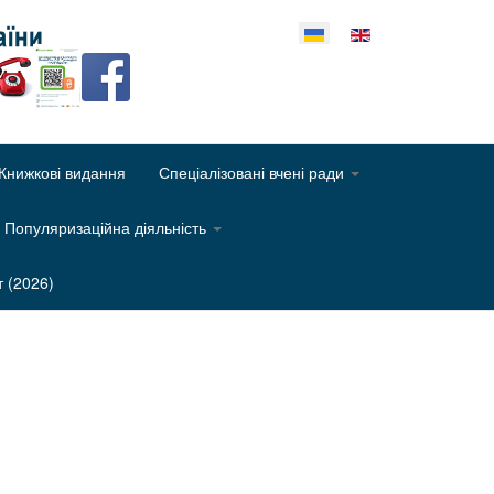
еріть свою мову
Книжкові видання
Спеціалізовані вчені ради
Популяризаційна діяльність
т (2026)