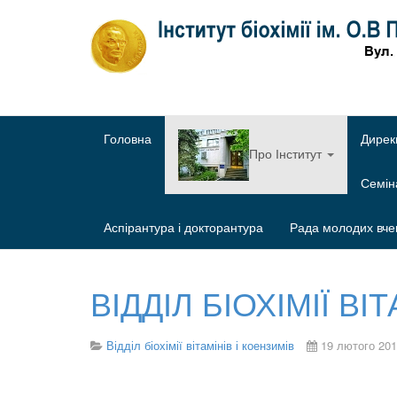
Головна
Дирек
Про Інститут
Семі
Аспірантура і докторантура
Рада молодих вче
ВІДДІЛ БІОХІМІЇ ВІ
Відділ біохімії вітамінів і коензимів
19 лютого 20