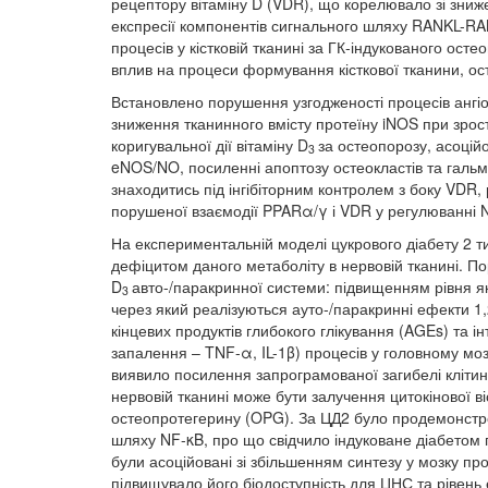
рецептору вітаміну D (VDR), що корелювало зі зниже
експресії компонентів сигнального шляху RANKL-R
процесів у кістковій тканині за ГК-індукованого ост
вплив на процеси формування кісткової тканини, ос
Встановлено порушення узгодженості процесів ангіо
зниження тканинного вмісту протеїну iNOS при зро
коригувальної дії вітаміну D
за остеопорозу, асоцій
3
eNOS/NO, посиленні апоптозу остеокластів та гальму
знаходитись під інгібіторним контролем з боку VDR,
порушеної взаємодії PPARα/γ і VDR у регулюванні 
На експериментальній моделі цукрового діабету 2
дефіцитом даного метаболіту в нервовій тканині. П
D
авто-/паракринної системи: підвищенням рівня як
3
через який реалізуються ауто-/паракринні ефекти 1
кінцевих продуктів глибокого глікування (AGEs) та 
запалення – TNF-α, IL-1β) процесів у головному моз
виявило посилення запрограмованої загибелі клітин
нервовій тканині може бути залучення цитокінової 
остеопротегерину (OPG). За ЦД2 було продемонстро
шляху NF-κB, про що свідчило індуковане діабетом пі
були асоційовані зі збільшенням синтезу у мозку п
підвищувало його біодоступність для ЦНС та рівен