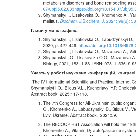
metabolism disorders and bone remodeling assoc
07/ubj95.02.033https://doi.org/10.154 07/ubj95.
Shymanskyi I., Lisakovska O., Khomenko A., Yani
mellitus.
Biochem. J.
Biochem. J. 2024; 96(2): 3
Глави у монографіях
:
Shymanskyi I., Lisakovska O., Labudzynskyi D., 
2020, p. 427-446.
https://doi.org/10.1016/B978
Shymanskyi I., Lisakovska O., Mazanova A., Veli
Shymanskyi I.O., Lisakovska O.O., Mazanova A.O
Biology, 2021, 183: 1-83. ISBN: 978- 1-53619-9
Участь у роботі наукових
конференці
й
, конгрес
The IV International Scientific and Practical Intern
Shymanskyi I.O., Bilous V.L., Kucheriavyi Y.P. Choleca
Abstract book, 2025:117-118.
The 7th Congress for All-Ukrainian public organi
O., Khomenko A., Labudzynskyi D., Bilous V., Ve
Lviv, Ukraine. Abstract book, 2024:59.
The RECOOP HST Association will hold the 19th B
Khomenko A., Vitamin D
-auto/paracrine system 
3
th