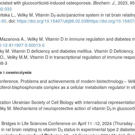
iated with glucocorticoid-induced osteoporosis.
Biochem. J
.,
2023, 95(
02.033
tska L., Veliky M. Vitamin D
-auto/paracrine system in rat brain relatin
3
8-50
. doi:
https://doi.org/10.15407/ubj96.02.038https://doi.org/10.1540
Mazanova A., Veliky M. Vitamin D in immune regulation and diabetes mel
-0-12-811907-5.00013-0
ky M. Vitamin D deficiency and diabetes mellitus. Vitamin D Deficienc
., Veliky M.M. Vitamin D in transcriptional regulation of immune resp
38-3
ів
і симпозіум
ів
et Conference. Problems and achievements of modern biotechnology.– V
lciferol-bisphosphonate complex as a cellular metabolism regulator in v
zation Ukrainian Society of Cell Biology with international representati
liky M. Mechanisms of neuroprotective action of vitamin D
in glucocor
3
ridges in Life Sciences Conference on April 11 -12, 2024 (Thursday – 
in rat brain relating to vitamin D
status in experimental type 2 diabete
3