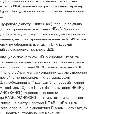
х у формування кісткової тканини. Зміни рівня
окластів NFAT виявили прорезорбтивний характер
 D
за ГК-індукованого остеопорозу включають його
3
канини.
цукрового діабету 2 типу (ЦД2), про що свідчило
під транскрипційним контролем NF-κB. Механізм
ії окисної модифікації протеїнів за участю системи
 виявлено, що транскрипційна активність NF-κB може
евтичну ефективність вітаміну D
у корекції
3
кцій за експериментального ЦД2.
 пулу циркулюючого 25ОНD
у сироватці крові та
3
ь змінами експресії ключових компонентів вітамін
еного рівня протеїну VDPB та експресії гену VDR,
 тісного зв'язку між активуванням шляхів утворення
протеїнів) та прозапальних (за маркерами
L та субодиниці р17 каспази-3) у нервовій тканині
 механізмом. Одним із шляхів активування NF-κB у
 RANK (RANKL) та рецептора-пастки
іади RANKL/RANK/OPG та активуванням канонічного
ниження вмісту інгібітора NF-κB – ІκBα. Ці зміни
встановлено, що відновлення D-вітамінного статусу
ЦД2. Продемонстровано, що механізм