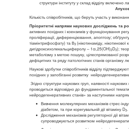
структури інституту у склад відділу включено 
Апухо
Кількість співробітників, що беруть участь у виконанні 
Пріоритетні напрями наукових досліджень та р
активних похідних і коензимів у функціонування рег
проліферації, диференціювання, апоптозу; обґрунту
тіамінтрифосфату) та В
(нікотинаміду, нікотинової
3
дигідроксихолекальциферолу – 1α,25(OH)
D
); тео
2
3
метаболізму з метою пошуку, цілеспрямованої розро
дефіцитних та ряду патологічних станів організму л
Наукові здобутки співробітників відділу підтверджую
похідних у запобіганні розвитку нейродегенеративн
Згідно структури наукових груп, наявності наукових 
проводиться відповідно до фундаментальної тематики
нейродегенеративних станів» за наступними напря
Вивчення молекулярних механізмів стрес-інду
діабетом, та при корегувальній дії вітаміну D
.
3
Дослідження механізмів регуляторної дії вітам
супроводжуються розвитком нейродегенерати