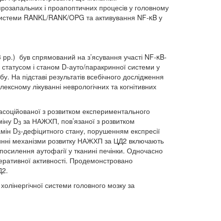
розапальних і проапоптичних процесів у головному
ї системи RANKL/RANK/OPG та активування NF-κB у
 рр.) був спрямований на з’ясування участі NF-κB-
м статусом і станом D-ауто/паракринної системи у
. На підставі результатів всебічного дослідження
ексному лікуванні неврологічних та когнітивних
 асоційованої з розвитком експериментального
міну D
за НАЖХП, пов’язаної з розвитком
3
амін D
-дефіцитного стану, порушенням експресії
3
тинні механізми розвитку НАЖХП за ЦД2 включають
посилення аутофагії у тканині печінки. Одночасно
іферативної активності. Продемонстровано
Д2.
олінергічної системи головного мозку за