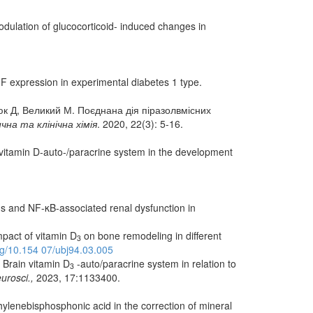
dulation of glucocorticoid- induced changes in
 expression in experimental diabetes 1 type.
нюк Д, Великий М. Поєднана дія піразолвмісних
чна та клінічна хімія
. 2020, 22(3): 5-16.
 vitamin D‑auto‑/paracrine system in the development
s and NF-κB-associated renal dysfunction in
pact of vitamin D
on bone remodeling in different
3
org/10.154 07/ubj94.03.005
 Brain vitamin D
-auto/paracrine system in relation to
3
urosci.,
2023, 17:1133400.
lenebisphosphonic acid in the correction of mineral