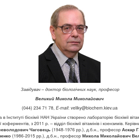
Завідувач – доктор біологічних наук, професор
Великий Микола Миколайович
(044) 234 71 78,
E-mail
:
veliky@biochem.kiev.ua
в Інституті біохімії НАН України створено лабораторію біохімії вітамін
ї коферментів, з 2011 р. – відділ біохімії вітамінів і коензимів. Кері
севолодович Чаговець
(1948-1976 рр.), д.б.н., професор
Аскар 
ченко
(1986-2015 рр.), д.б.н., професор
Микола Миколайович Ве