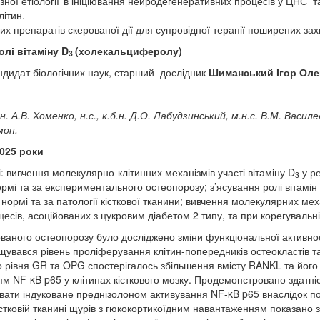
ізної етіології
в ініціювання нейродегенеративних процесів у ЦНС т
літин.
их препаратів скерованої дії для супровідної терапії поширених за
олі вітаміну D
(холекальциферолу)
3
андидат біологічних наук, старший дослідник
Шиманський Ігор Оле
н
.
А
.
В
.
Хоменко
,
н
.
с
.,
к
.
б
.
н
.
Д
.
О
.
Лабудзинський
,
м
.
н
.
с
.
В
.
М
.
Василе
мон
.
2025 роки
 вивчення молекулярно-клітинних механізмів участі вітаміну D
у ре
3
ормі та за експериментального остеопорозу; з’ясування ролі вітамін
нормі та за патології кісткової тканини; вивчення молекулярних ме
сів, асоційованих з цукровим діабетом 2 типу, та при корегувальній
аного остеопорозу було досліджено зміни функціональної активност
ищувався рівень проліферування клітин-попередників остеокластів та
го рівня GR та OPG спостерігалось збільшення вмісту RANKL та йог
NF-κB p65 у клітинах кісткового мозку. Продемонстровано здатніст
увати індуковане преднізолоном активування NF-κB p65 внаслідок п
істковій тканині щурів з гюкокортикоїдним навантаженням показано 