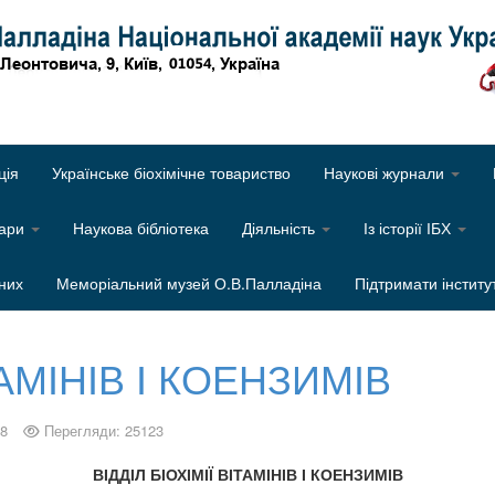
Об
ція
Українське біохімічне товариство
Наукові журнали
нари
Наукова бібліотека
Діяльність
Із історії ІБХ
них
Меморіальний музей О.В.Палладіна
Підтримати інститу
ТАМІНІВ І КОЕНЗИМІВ
18
Перегляди: 25123
ВІДДІЛ БІОХІМІЇ ВІТАМІНІВ І КОЕНЗИМІВ