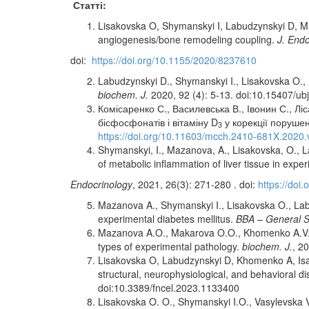
Статті:
Lisakovska O, Shymanskyi I, Labudzynskyi D, Maz
angiogenesis/bone remodeling coupling.
J. Endo
doi:
https://doi.org/10.1155/2020/8237610
Labudzynskyi D., Shymanskyi I., Lisakovska O., 
biochem. J.
2020, 92 (4): 5-13. doi:10.15407/ub
Комісаренко С., Василевська В., Івонин С., Л
бісфосфонатів і вітаміну D
у корекції поруше
3
https://doi.org/10.11603/mcch.2410-681X.2020.
Shymanskyi, I., Mazanova, A., Lisakovska, O., L
of metabolic inflammation of liver tissue in expe
Endocrinology
, 2021, 26(3): 271-280 . doi:
https://doi
Mazanova A., Shymanskyi I., Lisakovska O., Lab
experimental diabetes mellitus.
BBA – General S
Mazanova A.O., Makarova O.O., Khomenko A.V., V
types of experimental pathology.
biochem. J.
, 20
Lisakovska O, Labudzynskyi D, Khomenko A, Isae
structural, neurophysiological, and behavioral d
doi:10.3389/fncel.2023.1133400
Lisakovska O. O., Shymanskyi I.O., Vasylevska V