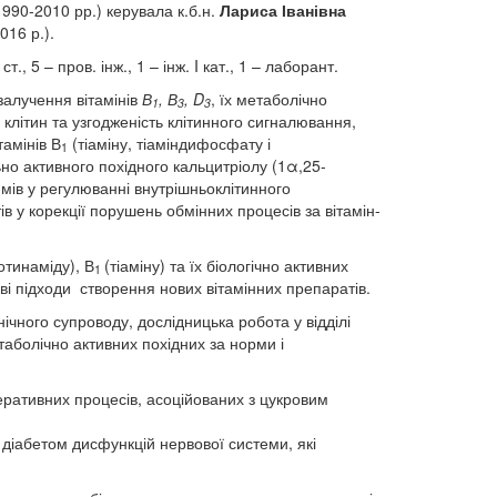
1990-2010 рр.) керувала к.б.н.
Лариса Іванівна
016 р.).
т., 5 – пров. інж., 1 – інж. I кат., 1 – лаборант.
алучення вітамінів
В
, В
, D
, їх метаболічно
1
3
3
клітин та узгодженість клітинного сигналювання,
амінів В
(тіаміну, тіаміндифосфату і
1
ьно активного похідного кальцитріолу (1α,25-
имів у регулюванні внутрішньоклітинного
 у корекції порушень обмінних процесів за вітамін-
отинаміду), В
(тіаміну) та їх біологічно активних
1
ові підходи створення нових вітамінних препаратів.
ічного супроводу, дослідницька робота у відділі
таболічно активних похідних за норми і
еративних процесів, асоційованих з цукровим
 діабетом дисфункцій нервової системи, які