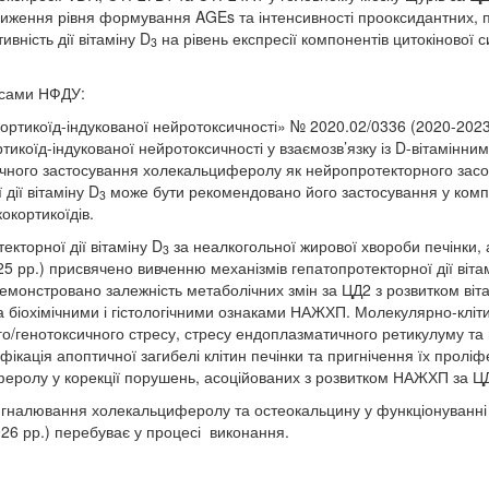
иження рівня формування AGEs та інтенсивності прооксидантних, п
вність дії вітаміну D
на рівень експресії компонентів цитокіново
3
урсами НФДУ:
ортикоїд-індукованої нейротоксичності» № 2020.02/0336 (2020-2023
тикоїд-індукованої нейротоксичності у взаємозв’язку із D-вітамінни
чного застосування холекальциферолу як нейропротекторного засобу
дії вітаміну D
може бути рекомендовано його застосування у компл
3
окортикоїдів.
кторної дії вітаміну D
за неалкогольної жирової хвороби печінки,
3
5 рр.) присвячено вивченню механізмів гепатопротекторної дії віта
емонстровано залежність метаболічних змін за ЦД2 з розвитком віт
та біохімічними і гістологічними ознаками НАЖХП. Молекулярно-клі
го/генотоксичного стресу, стресу ендоплазматичного ретикулуму та 
ифікація апоптичної загибелі клітин печінки та пригнічення їх прол
еролу у корекції порушень, асоційованих з розвитком НАЖХП за Ц
налювання холекальциферолу та остеокальцину у функціонуванні х
026 рр.) перебуває у процесі виконання.