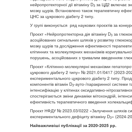
нейропротекторної дії вітаміну D
за ЦД2 включає зн
3
мозку щурів. Встановлено також терапевтичну ефекти
ЦНС за цукрового діабету 2 типу.
У групі виконується ряд наукових проєктів за конк
Проєкт «Нейропротекторна дія вітаміну D
за глюкок
3
асоційованих сигнальних шляхів у розвитку глюкокор
мозку щурів та дослідження ефективності терапевти
клітинних та молекулярних механізмів коригувальної 
порушень, асоційованих з тривалим введенням глюк
Проєкт «Клітинно-молекулярні механізми гепатопроте
цукрового діабету 2 типу» № 2021.01/0417 (2023-202
експериментального цукрового діабету 2 типу. Прод
компонентів вітамін D
-ауто-/паракринної системи 
3
інтенсифікацію у клітинах оксидативно-нітрозативно
спостерігаються зміни динаміки мітохондрій, інтенс
ефективність терапевтичного введення холекальциф
Проєкт НФДУ № 2023.03/0222 «Залучення шляхів сиг
експериментального дефіциту вітаміну D
» (2024-2
3
Найважливіші публікації за 2020-2025 рр.