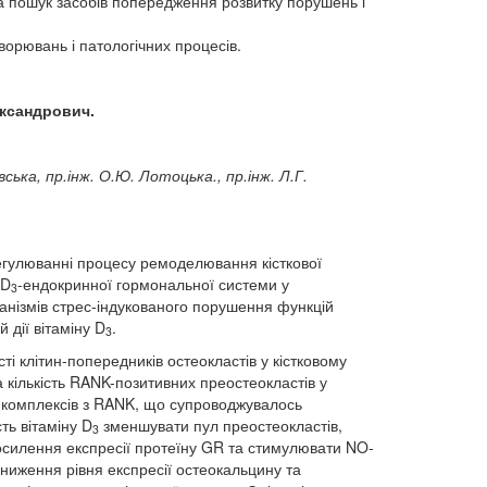
а пошук засобів попередження розвитку порушень і
хворювань і патологічних процесів.
ксандрович.
вська
,
пр
.
інж
.
О
.
Ю
.
Лотоцька
.,
пр
.
інж
.
Л
.
Г
.
гулюванні процесу ремоделювання кісткової
 D
-ендокринної гормональної системи у
3
ханізмів стрес-індукованого порушення функцій
 дії вітаміну D
.
3
і клітин-попередників остеокластів у кістковому
 кількість RANK-позитивних преостеокластів у
о комплексів з RANK, що супроводжувалось
ь вітаміну D
зменшувати пул преостеокластів,
3
осилення експресії протеїну GR та стимулювати NO-
зниження рівня експресії остеокальцину та