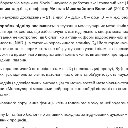
лабораторію медичної біохімії науковою роботою якої тривалий час (
вська
та д.б.н., професор
Микола Миколайович Великий
(2010-2
наукових досліджень – 21, з них: 3 – д.б.н., 8 – к.б.н.,3 – м.н.с. без с
озробок відділу включають:
з’ясування молекулярних механізмів з
уляторних систем, що забезпечують життєдіяльність спеціалізованих 
вання нейротропної дії біологічно активних форм водорозчинних віт
+
 кислоти, NAD
), а також жиророзчинного вітаміну D
і його гормонал
3
ретичне та експериментальне обґрунтування участі вітамінів і коенз
бки та практичного використання комплексних вітамінних препаратів
юдини і тварин.
ть терапевтичний потенціал вітамінів D
(холекальциферолу), В
(нік
3
3
их ускладнень за різних патологічних станів та обґрунтовують наук
кадрів (відповідальних виконавців) та можливостей матеріально-техн
 «Молекулярні механізми нейропротекторної дії вітамінів та їх ме
мами:
кованого порушення функцій клітин головного мозку за нейродеген
іну В
та його біологічно активних похідних за індукованих цукровим
3
вних процесів.