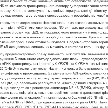
нням кількості та функціональної активності остеобластів, залучени
ANK та ключового транскрипційного фактору диференціювання осте
еопорозу. Клітинно-молекулярні механізми коригувальної дії вітаміну
теокластогенез та остеокласт-опосередковану резорбцію кісткової т
генезу та ремоделювання кісткової тканини за експериментального 
станні рівня eNOS, ключових ізоформ NO-синтази, що знаходяться 
ованого з розвитком ЦД2, як показано, може полягати у інтенсифікац
ванні остеокласт-залежної резорбції кісткової тканини. Крім того,
 рівень експресії якого істотно знижувався. Продемонстровано терап
NF-κB-асоційованих сигнальних механізмів контролю клітинних фун
 типу продемонстровано пряму залежність між суттєвим зниженням
орушення D-вітамінного статусу діабетичних тварин супроводжувалос
 мРНК-транскрипту, так і протеїну CYP27B1 та CYP24A1 на тлі зниж
,25(OH)
D
у головному мозку. Наступним кроком було встановлення
2
3
інтенсифікацією прооксидатних (за рівнем полі-ADP-рибозильованих 
ку. Дослідження вмісту молекулярних маркерів апоптозу (Bax, Bcl-X
 за ЦД2, що переважно реалізуєтья за мітохондрійним (внутрішнім)
вісі, що складається з рецептора-активатора NF-κB (RANK), ліганда
вано кореляцію між змінами експресії компонентів цитокінової тр
двищення рівня експресії у тканині мозку субодиниці р65 NF-κB та з
ротеїнів RANK та RANKL при одночасному зниженні рівня OPG. Нами 
ь експресії VDR, CYP27B1 та CYP24A1 у головному мозку щурів за 