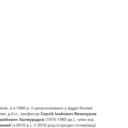
ів, а в 1966 р. її реорганізовано у відділ біохімії
вники: д.б.н., професор
Сергій Ісайович Винокуров
Ганійович Халмурадов
(1976-1985 рр.), член-кор.
ликий
(з 2016 р.). У 2016 році в процесі оптимізації