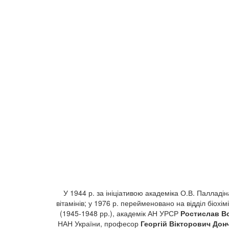
У 1944 р. за ініціативою академіка О.В. Палладіна 
вітамінів; у 1976 р. перейменовано на відділ біохімі
(1945-1948 рр.), академік АН УРСР
Ростислав В
НАН України, професор
Георгій Вікторович Дон