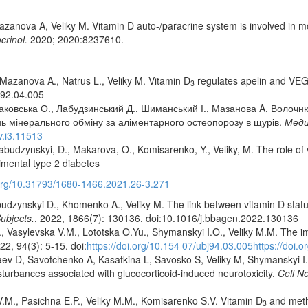
anova A, Veliky M. Vitamin D auto-/paracrine system is involved in mo
crinol.
2020; 2020:8237610.
Mazanova A., Natrus L., Veliky M. Vitamin D
regulates apelin and VEGF
3
j92.04.005
ісаковська О., Лабудзинський Д., Шиманський І., Мазанова A, Волоч
нь мінерального обміну за аліментарного остеопорозу в щурів.
Меди
v.i3.11513
abudzynskyi, D., Makarova, O., Komisarenko, Y., Veliky, M. The role of
rimental type 2 diabetes
.org/10.31793/1680-1466.2021.26-3.271
udzynskyi D., Khomenko A., Veliky M. The link between vitamin D statu
ubjects.
, 2022, 1866(7): 130136. doi:10.1016/j.bbagen.2022.130136
asylevska V.M., Lototska O.Yu., Shymanskyi I.O., Veliky M.M. The im
22, 94(3): 5-15. doi:
https://doi.org/10.154 07/ubj94.03.005https://doi.
v D, Savotchenko A, Kasatkina L, Savosko S, Veliky M, Shymanskyi I.
isturbances associated with glucocorticoid-induced neurotoxicity.
Cell Ne
.M., Pasichna E.P., Veliky M.M., Komisarenko S.V. Vitamin D
and methy
3