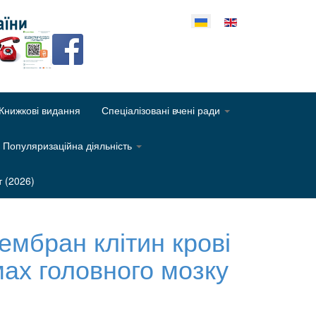
еріть свою мову
Книжкові видання
Спеціалізовані вчені ради
Популяризаційна діяльність
т (2026)
ембран клітин крові
омах головного мозку