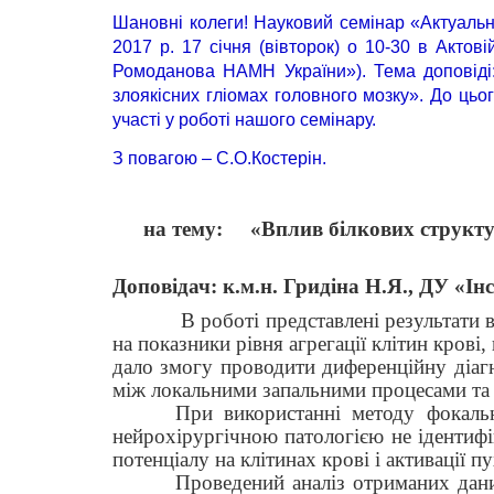
Шановні колеги! Науковий семінар «Актуальні
2017 р. 17 січня (вівторок) о 10-30 в Актові
Ромоданова НАМН України»). Тема доповіді: 
злоякісних гліомах головного мозку». До ць
участі у роботі нашого семінару.
З повагою – С.О.Костерін.
на тему:
«Вплив білкових структур
Доповідач: к.м.н. Гридіна Н.Я., ДУ «І
В роботі представлені результати
на показники рівня агрегації клітин кро
дало змогу проводити диференційну діа
між локальними запальними процесами та 
При використанні методу фокальн
нейрохірургічною патологією не ідентиф
потенціалу на клітинах крові і активації 
Проведений аналіз отриманих дан