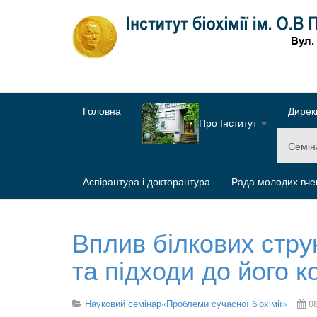
Головна
Дирек
Про Інститут
Семі
Аспірантура і докторантура
Рада молодих вче
Вплив білкових стру
та підходи до його к
Науковий семінар«Проблеми сучасної біохімії»
0