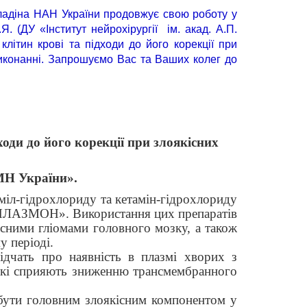
алладіна НАН України продовжує свою роботу у
Я. (ДУ «Інститут нейрохірургії ім. акад. А.П.
літин крові та підходи до його корекції при
виконанні. Запрошуємо Вас та Ваших колег до
оди до його корекції при злоякісних
АМН України».
іл-гідрохлориду та кетамін-гідрохлориду
а «ПЛАЗМОН». Використання цих препаратів
сними гліомами головного мозку, а також
 періоді.
відчать про наявність в плазмі хворих з
 які сприяють зниженню трансмембранного
 бути головним злоякісним компонентом у