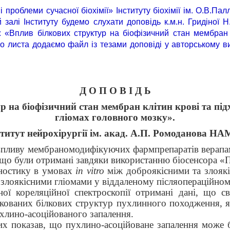
 проблеми сучасної біохімії» Інституту біохімії ім. О.В.П
й залі Інституту будемо слухати доповідь к.м.н. Гридіної Н.
«Вплив білкових структур на біофізичний стан мембран к
ого листа додаємо файл із тезами доповіді у авторському 
Д О П О
В І Д Ь
 на біофізичний стан мембран клітин крові та підх
гліомах головного мозку».
нститут нейрохірургії ім. акад. А.П. Ромоданова Н
 впливу мембраномодифікуючих фармпрепаратів верапам
ві, що були отримані завдяки використанню біосенсор
гностику в умовах
in vitro
між доброякісними та злоякі
злоякісними гліомами у віддаленому післяопераційному
ої кореляційної спектроскопії отримані дані, що с
ікованих білкових структур пухлинного походження,
пухлино-асоційованого запалення.
их показав, що пухлино-асоційоване запалення може