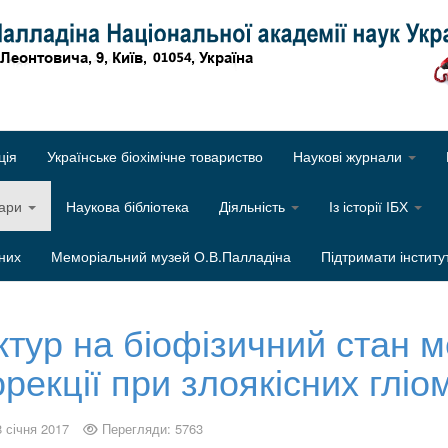
Об
ція
Українське біохімічне товариство
Наукові журнали
нари
Наукова бібліотека
Діяльність
Із історії ІБХ
них
Меморіальний музей О.В.Палладіна
Підтримати інститу
ктур на біофізичний стан м
орекції при злоякісних глі
8 січня 2017
Перегляди: 5763