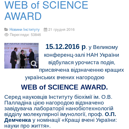
WEB of SCIENCE
AWARD
Новини Інституту
21 грудня 2016
Перегляди: 53846
15.12.2016 р
. у Великому
конференц-залі НАН України
відбулася урочиста подія,
присвячена відзначенню кращих
українських вчених нагородою
WEB
of
SCIENCE
AWARD
.
Серед науковців Інституту біохімії ім. О.В.
Палладіна цією нагородою відзначено
завідувача лабораторії нанобіотехнологій
відділу молекулярної імунології, проф.
О.П.
Демченка
у номінації «Кращі вчені України:
науки про життя».