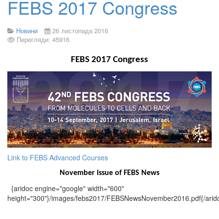
FEBS 2017 Congress
Новини
26 листопада 2016
Перегляди: 45916
FEBS 2017 Congress
Link to FEBS Advanced Courses
November issue of FEBS News
{aridoc engine="google" width="600"
height="300"}/images/febs2017/FEBSNewsNovember2016.pdf{/arid