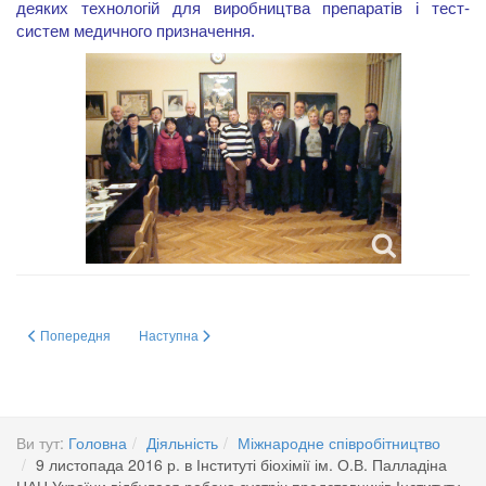
деяких технологій для виробництва препаратів і тест-
систем медичного призначення.
Попередня стаття: МІЖНАРОДНЕ СПІВРОБІТНИЦТВО
Наступна стаття: 04.11. 2016 р. відбулася зустріч співр
Попередня
Наступна
Ви тут:
Головна
Діяльність
Міжнародне співробітництво
9 листопада 2016 р. в Інституті біохімії ім. О.В. Палладіна
НАН України відбулася робоча зустріч представників Інституту