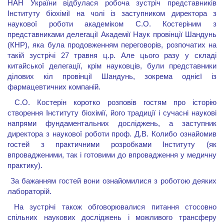
НАН України відбулася робоча зустріч представників
Інституту біохімії на чолі із заступником директора з
наукової роботи академіком С.О. Костеріним з
представниками делегації Академії Наук провінції Шандунь
(КНР), яка була продовженням переговорів, розпочатих на
такій зустрічі 27 травня ц.р. Але цього разу у складі
китайської делегації, крім науковців, були представники
ділових кіл провінції Шандунь, зокрема однієї із
фармацевтичних компаній.
С.О. Костерін коротко розповів гостям про історію
створення Інституту біохімії, його традиції і сучасні наукові
напрями фундаментальних досліджень, а заступник
директора з наукової роботи проф. Д.В. Колибо ознайомив
гостей з практичними розробками Інституту (як
впровадженими, так і готовими до впровадження у медичну
практику).
За бажанням гостей вони ознайомилися з роботою деяких
лабораторій.
На зустрічі також обговорювалися питання стосовно
спільних наукових досліджень і можливого трансферу