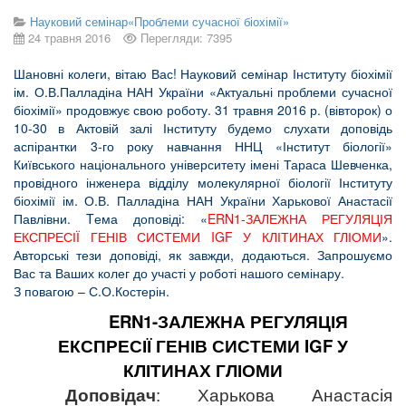
Науковий семінар«Проблеми сучасної біохімії»
24 травня 2016
Перегляди: 7395
Шановні колеги, вітаю Вас! Науковий семінар Інституту біохімії
ім. О.В.Палладіна НАН України «Актуальні проблеми сучасної
біохімії» продовжує свою роботу. 31 травня 2016 р. (вівторок) о
10-30 в Актовій залі Інституту будемо слухати доповідь
аспірантки 3-го року навчання ННЦ «Інститут біології»
Київського національного університету імені Тараса Шевченка,
провідного інженера відділу молекулярної біології Інституту
біохімії ім. О.В. Палладіна НАН України Харькової Анастасії
Павлівни. Tема доповіді: «
ERN1-ЗАЛЕЖНА РЕГУЛЯЦІЯ
ЕКСПРЕСІЇ ГЕНІВ СИСТЕМИ IGF У КЛІТИНАХ ГЛІОМИ
».
Авторські тези доповіді, як завжди, додаються. Запрошуємо
Вас та Ваших колег до участі у роботі нашого семінару.
З повагою – С.О.Костерін.
ERN1-ЗАЛЕЖНА РЕГУЛЯЦІЯ
ЕКСПРЕСІЇ ГЕНІВ СИСТЕМИ IGF У
КЛІТИНАХ ГЛІОМИ
Доповідач
: Харькова Анастасія