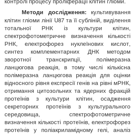
контролі процесу проліферації клітин гліоми.
Методи дослідження
:
культивування
клітин гліоми лінії U87 та її субліній,
виділення
тотальної РНК із культури клітин,
спектрофотометричне визначення кількості
РНК, електрофорез нуклеїнових кислот,
синтез комплементарних ДНК методом
зворотної транскрипції, полімеразна
ланцюгова реакція, в тому числі кількісна
полімеразна ланцюгова реакція для оцінки
відносного рівня експресії генів на рівні мРНК,
отримання цитозольних та ядерних фракцій
протеїнів з культури клітин, осадження
секреторних протеїнів з культурального
середовища, спектрофотометричне
визначення кількості протеїнів, електрофорез
протеїнів у поліакриламідному гелі, аналіз