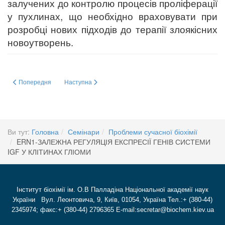
залучених до контролю процесів проліферації
у пухлинах, що необхідно враховувати при
розробці нових підходів до терапії злоякісних
новоутворень.
Попередня стаття: РОЛЬ СИГНАЛЬНОГО ЕНЗИМУ IRE1 У РЕГУЛЯЦІЇ ЕК
Наступна стаття: Нові нановуглецеві флуорофори: синтез
Попередня
Наступна
Ви тут:
Головна
Семінари
Проблеми сучасної біохімії
ERN1-ЗАЛЕЖНА РЕГУЛЯЦІЯ ЕКСПРЕСІЇ ГЕНІВ СИСТЕМИ
IGF У КЛІТИНАХ ГЛІОМИ
Інститут біохімії ім. О.В Палладіна Національної академії наук
України Вул. Леонтовича, 9, Київ, 01054, Україна Тел.:+ (380-44)
2345974; факс:+ (380-44) 2796365 E-mail:secretar@biochem.kiev.ua