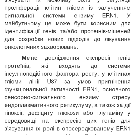
проліферації клітин гліоми із залученням
сигнальної системи ензиму ERN1. У
майбутньому це може бути корисним для
ідентифікації генів та/або протеїнів-мішеней
для розробки нових підходів до лікування
онкологічних захворювань.
Мета:
дослідження експресії генів
протеїнів, які входять до системи
інсуліноподібного фактора росту, у клітинах
гліоми лінії U87 за умов пригнічення
функціональної активності ERN1, основного
сенсорно-сигнального ензиму стресу
ендоплазматичного ретикулуму, а також за дії
гіпоксії, дефіциту глюкози або глутаміну у
середовищі на експресію цих генів для
з’ясування їх ролі в опосередкованому ERN1