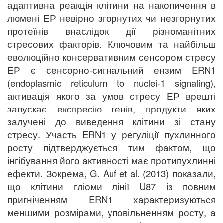
адаптивна реакція клітини на накопичення в
люмені ЕР невірно згорнутих чи незгорнутих
протеїнів внаслідок дії різноманітних
стресових факторів. Ключовим та найбільш
еволюційно консервативним сенсором стресу
ЕР є сенсорно-сигнальний ензим ERN1
(endoplasmic reticulum to nuclei-1 signaling),
активація якого за умов стресу ЕР врешті
запускає експресію генів, продукти яких
залучені до виведення клітини зі стану
стресу. Участь ERN1 у регуліції пухлинного
росту підтверджується тим фактом, що
інгібування його активності має протипухлинні
ефекти. Зокрема, G. Auf et al. (2013) показали,
що клітини гліоми лінії U87 із повним
пригніченням ERN1 характеризуються
меншими розмірами, уповільненням росту, а