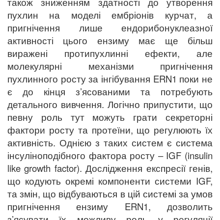
також зниженням здатності до утворення
пухлин на моделі ембріонів курчат, а
пригнічення лише ендорибонуклеазної
активності цього ензиму має ще більш
виражені протипухлинні ефекти, але
молекулярні механізми пригнічення
пухлинного росту за інгібування ERN1 поки не
є до кінця з’ясованими та потребують
детального вивчення. Логічно припустити, що
певну роль тут можуть грати секреторні
фактори росту та протеїни, що регулюють їх
активність. Однією з таких систем є система
інсуліноподібного фактора росту – IGF (insulin
like growth factor). Дослідження експресії генів,
що кодують окремі компоненти системи IGF,
та змін, що відбуваються в цій системі за умов
пригнічення ензиму ERN1, дозволить
з’ясувати їх можливу роль у регуляції