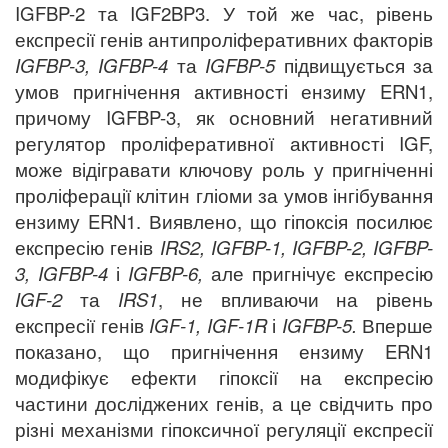
IGFBP-2 та IGF2BP3. У той же час, рівень
експресії генів антипроліферативних факторів
IGFBP-3, IGFBP-4
та
IGFBP-5
підвищується за
умов пригнічення активності ензиму ERN1,
причому IGFBP-3, як основний негативний
регулятор проліферативної активності IGF,
може відігравати ключову роль у пригніченні
проліферації клітин гліоми за умов інгібування
ензиму ERN1. Виявлено, що гіпоксія посилює
експресію генів
IRS2, IGFBP-1, IGFBP-2, IGFBP-
3, IGFBP-4
і
IGFBP-6,
але пригнічує експресію
IGF-2
та
IRS1
, не впливаючи на рівень
експресії генів
IGF-1, IGF-1R
і
IGFBP-5.
Вперше
показано, що пригнічення ензиму ERN1
модифікує ефекти гіпоксії на експресію
частини досліджених генів, а це свідчить про
різні механізми гіпоксичної регуляції експресії