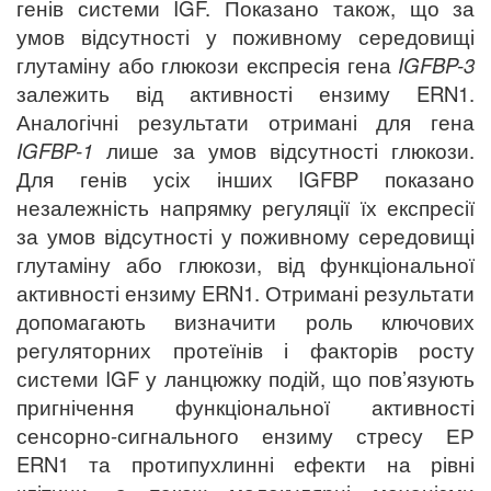
генів системи IGF.
Показано також, що за
умов відсутності у поживному середовищі
глутаміну або глюкози експресія гена
IGFBP-3
залежить від активності ензиму ERN1.
Аналогічні результати отримані для гена
IGFBP-1
лише за умов відсутності глюкози.
Для генів усіх інших IGFBP показано
незалежність напрямку регуляції їх експресії
за умов відсутності у поживному середовищі
глутаміну або глюкози, від функціональної
активності ензиму ERN1. Отримані результати
допомагають визначити роль ключових
регуляторних протеїнів і факторів росту
системи IGF у ланцюжку подій, що пов’язують
пригнічення функціональної активності
сенсорно-сигнального ензиму стресу ЕР
ERN1 та протипухлинні ефекти на рівні