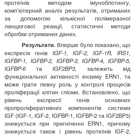
протеїнів методом імуноблотингу,
комп’ютерний аналіз результатів, отриманих
за допомогою кількісної полімеразної
ланцюгової реакції, статистичні методи
обробки отриманих даних.
Результати.
Вперше було показано, що
експресія генів
IGF-1, IGF-2, IGF-1R, IRS1,
IGFBP-1, IGFBP-2, IGFBP-3, IGFBP-4, IGFBP-5,
IGFBP-6
та
IGF2BP3
, залежить від
функціональної активності ензиму ERN1, та
може грати певну роль у контролі процесів
проліферації клітин гліоми. Встановлено, що
рівень експресії генів основних
пропроліферативних компонентів системи
IGF (IGF-1, IGF-2, IGFBP-1, IGFBP-2 та IGF2BP3)
знижується при пригніченні ERN1, причому
знижується також і рівень протеїнів IGF-2,