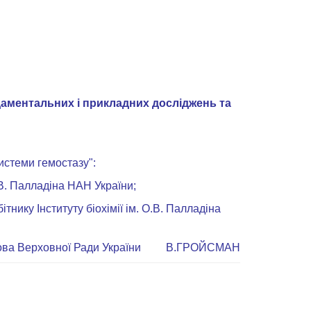
аментальних і прикладних досліджень та
системи гемостазу":
О.В. Палладіна НАН України;
нику Інституту біохімії ім. О.В. Палладіна
ова Верховної Ради України
В.ГРОЙСМАН