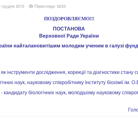
4 грудня 2015
Перегляди: 6233
ПОЗДОРОВЛЯЄМО!!!
ПОСТАНОВА
Верховної Ради України
країни найталановитішим молодим ученим в галузі фунд
як інструменти дослідження, корекції та діагностики стану 
гічних наук, науковому співробітнику Інституту біохімії ім. 
- кандидату біологічних наук, молодшому науковому співробіт
Гол