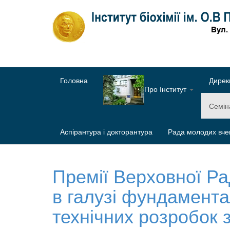
Головна
Дирек
Про Інститут
Семі
Аспірантура і докторантура
Рада молодих вче
Премії Верховної Р
в галузі фундамента
технічних розробок з