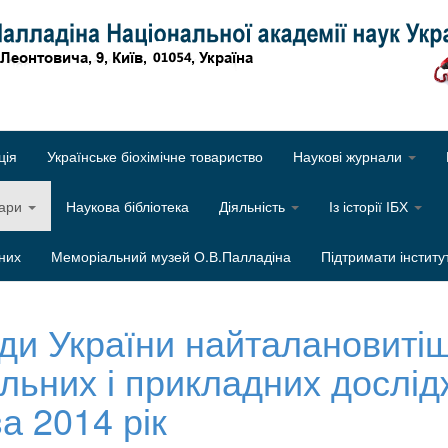
Об
ція
Українське біохімічне товариство
Наукові журнали
нари
Наукова бібліотека
Діяльність
Із історії ІБХ
них
Меморіальний музей О.В.Палладіна
Підтримати інститу
ади України найталановит
льних і прикладних дослід
а 2014 рік