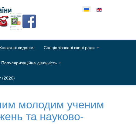
еріть свою мову
Книжкові видання
Спеціалізовані вчені ради
Популяризаційна діяльність
т (2026)
ішим молодим ученим
жень та науково-