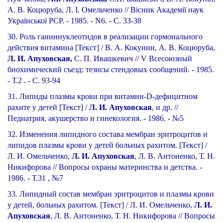
А. В. Коцюруба, Л. І. Омельченко // Вісник Академії наук
Української РСР. - 1985. - N6. - С. 33-38
30. Роль ганиннуклеотидов в реализации гормонального
действия витамина [Текст] / В. А. Кокунин, А. В. Коцюруба,
Л. И. Апуховская,
С. П. Ивашкевич // V Всесоюзный
биохимический съезд: тезисы стендовых сообщений. - 1985.
- Т.2 . - С. 93-94
31. Липиды плазмы крови при витамин-D-дефицитном
рахите у детей [Текст] /
Л. И. Апуховская
, и др. //
Педиатрия, акушерство и гинекология. - 1986. - №5
32. Изменения липидного состава мембран эритроцитов и
липидов плазмы крови у детей больных рахитом. [Текст] /
Л. И. Омельченко,
Л. И. Апуховская
, Л. В. Антоненко, Т. Н.
Никифорова // Вопросы охраны материнства и детства. -
1986. - Т.31 , №7
33. Липидный состав мембран эритроцитов и плазмы крови
у детей, больных рахитом. [Текст] / Л. И. Омельченко,
Л. И.
Апуховская
, Л. В. Антоненко, Т. Н. Никифорова // Вопросы