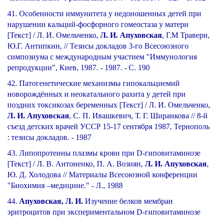
41. Особенности иммунитета у недоношенных детей при
нарушении кальций-фосфорного гомеостаза у матери
[Текст] / Л. И. Омельченко,
Л. И. Апуховская
, Г.М Травери,
Ю.Г. Антипкин, // Тезисы докладов 3-го Всесоюзного
симпозиума с международным участием "Иммунология
репродукции", Киев, 1987. - 1987. - С. 190
42. Патогенетические механизмы гипокальциемий
новорождённых и неокатального рахита у детей при
поздних токсикозах беременных [Текст] / Л. И. Омельченко,
Л. И. Апуховская
, С. П. Ивашкевич, Т. Г. Ширанкова // 8-й
съезд детских врачей УССР 15-17 сентября 1987, Тернополь
: тезисы докладов. - 1987
43. Липопротеины плазмы крови при D-гиповитаминозе
[Текст] / Л. В. Антоненко, П. А. Возиян,
Л. И. Апуховская
,
Ю. Д. Холодова // Материалы Всесоюзной конференции
"Биохимия –медицине." - Л., 1988
44.
Апуховская, Л. И.
Изучение белков мембран
эритроцитов при экспериментальном D-гиповитаминозе