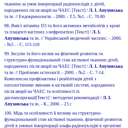
тканини за умов інкорпорації радіонуклідів у дітей,
народжених після аварії на ЧАЕС [Текст] /
Л. І. Апуховська
та ін. // Ендокринологія. - 2000. - Т.5, №1. - С. 70-80
98. Вміст вітаміну D3 та його активних метаболітів у крові
та плаценті вагітних з нефропатією [Текст] /
Л. І.
Апуховська
та ін. // Український медичний часопис. - 2000.
- №5 . - С. 115-118
99. Інсулін та його вплив на фізичний розвиток та
структурно-функціональний стан кісткової тканини дітей,
народжених після аварії на ЧАЕС [Текст] /
Л. І. Апуховська
та ін. // Проблеми остеології. - 2000. - №2. - С. 7-14
.
Комплексна профілактика і реабілітація дітей з
патологічними змінами в кістковій системі, народжених
після аварії на ЧАЕС та особливості їх
диспансеризації[Текст] : методичні рекомендації /
Л. І.
Апуховська
та ін. - К., 2000. - 23 с
100. Мідь та особливості її впливу на структурно-
функціональний стан кісткової тканини, фізичний розвиток
дітей в умовах інкорпорації альфа-радіонуклідів в організмі