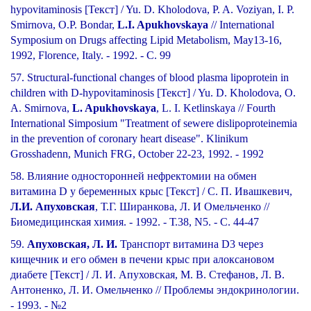
hypovitaminosis [Текст] / Yu. D. Kholodova, P. A. Voziyan, I. P.
Smirnova, O.P. Bondar,
L.I. Apukhovskaya
// International
Symposium on Drugs affecting Lipid Metabolism, May13-16,
1992, Florence, Italy. - 1992. - С. 99
57. Structural-functional changes of blood plasma lipoprotein in
children with D-hypovitaminosis [Текст] / Yu. D. Kholodova, O.
A. Smirnova,
L. Apukhovskaya
, L. I. Ketlinskaya // Fourth
International Simposium "Treatment of sewere dislipoproteinemia
in the prevention of coronary heart disease". Klinikum
Grosshadenn, Munich FRG, October 22-23, 1992. - 1992
58. Влияние односторонней нефректомии на обмен
витамина D у беременных крыс [Текст] / С. П. Ивашкевич,
Л.И. Апуховская
, Т.Г. Ширанкова, Л. И Омельченко //
Биомедицинская химия. - 1992. - Т.38, N5. - С. 44-47
59.
Апуховская, Л. И.
Транспорт витамина D3 через
кищечник и его обмен в печени крыс при алоксановом
диабете [Текст] / Л. И. Апуховская, М. В. Стефанов, Л. В.
Антоненко, Л. И. Омельченко // Проблемы эндокринологии.
- 1993. - №2