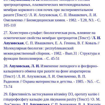
эритроцитарных, плазматических митохондриальных
мембран коркового слоя почек при экспериментальном
рахите [Текст] / Л. И. Апуховская, С. П. Ивашкевич, Л. И.
Омельченко // Биомедицинская химия. - 1982. - Т.28, N3. - С.
105-110
27. Холестерин-сульфат: биологическая роль, влияние на
осмотические свойства мембран эритроцитов [Текст] /
Л. И.
Апуховская
, С. П. Ивашкевич, Е. А. Генина, В. Г. Коваль //
Молекулярная биология : республиканский
межведомственный сборник. - 1982. - Вып.31 : Структура и
функции биополимеров. - С. 45-51
28.
Апуховская, Л. И.
Изменение липидного и фосфорно-
кальциевого обмена при рахите на фоне апаратиреоза
[Текст] / Л. И. Апуховская, Л. И. Омельченко, В. П.
Радионов // Охрана материнства и детства. - 1985. - №5. - С.
73-74
29. Ефективність застосування вітаміну D3, оротату калію і
гліцерофосфату кальцію для лікування рахіту [Текст] / О. М.
Лук"янова,
Л.І. Апуховська,
С.П. Івашкевич, В. А. Кокунін,