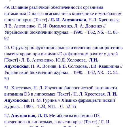
49. Влияние различной обеспеченности организма
витамином D на его всасывание в кишечнике и метаболизм
в печени крыс [Текст] /
Л. И. Апуховская
, Н.Л. Хрестовая,
Л.В. Антоненко, Л. И. Омельченко, Л. А. Доценко //
Український біохімічний журнал. - 1990. - Т.62, N6. - С. 88-
92
50. Структурно-функциональные изменения липопротеинов
плазмы крови при витамин-D-дефицитном рахите у детей
[Текст] / Л. В. Антоненко, Ю.Д. Холодова,
Л.И.
Апуховская
, П. А. Возиян, Е.В. Солодова, Л.В. Квашнина //
Український біохімічний журнал. - 1990. - Т.62, N3. - С. 54-
59
51. Хрестовая, Н. Л. Изучение биологической активности
витамина D3 в липосомах [Текст] / Н. Л. Хрестовая,
Л. И.
Апуховская
, Н. М. Гурина // Химико-фармацевтический
журнал. - 1990. - Т.24, N11. - С. 52-55
52.
Апуховская, Л. И.
Метаболизм витамина D3,
введенного в липосомах, в печени крыс [Текст] / Л. И.