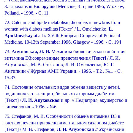
3. Liposoms in Biology and Medicine, 3-5 june 1996, Wrozlaw,
Polland. - 1996. - С. 11
72. Calcium and lipide metabolism dicorders in newbrns from
women with diabets mellitus [Текст] / L. Omelchenko,
L.
Apukhovskay
at all // XV-th European Congress of Perinatal
Medicine, 10-13th September 1996, Glasgow - 1996. - С. 194
73.
Апуховская, Л. И.
Механизм биологического действия
витамина D3:современные представления [Текст] / Л. И.
Апуховская, М. В. Стефанов, Л. И. Омельченко, Ю. Г.
Антипкин // Журнал АМН України. - 1996. - Т.2 , №1. - С.
15-33
74. Состояние отдельных видов обмена веществ у детей,
родившихся от женщин, больных сахарным диабетом
[Текст] /
Л. И. Апуховская
и др. // Педиатрия, акушерство и
гинекология. - 1996. - №6
75. Стефанов, М. В. Особенности обмена витамина D3 в
клетках печени при экспериментальном сахарном диабете
[Текст] / М. В. Стефанов,
Л. И. Апуховская
// Український