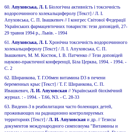
60.
Апуховська, Л. І.
Біологічна активність і токсичність
водорозчинного холекальциферолу [Текст] / Л. І.
Апуховська, С. П. Івашкевич // І конгрес Світової Федерації
Українських фармацевтичних товариств: тези доповідей, 27-
29 травня 1994 р., Львів. - 1994
61.
Апуховська, Л. І.
Хронічна токсичність водорозчинного
холекальциферолу [Текст] / Л. І. Апуховська, С. П.
Івашкевич, М. М. Костюк, І. В. Патченко // Тези доповідей
науково-практичної конференції, Біла Церква, 1994. - 1994. -
С. 2
62. Ширанкова, Т. Г.Обмен витамина D3 в печени
беременных крыс [Текст] / Т. Г. Ширанкова, С. П.
Ивашкевич,
Л. И. Апуховская
// Український біохімічний
журнал. : - 1994. - Т.66, N3. - С. 28-33
63. Видеин-3 в реабилитации часто болеющих детей,
проживающих на радиационно контролируемых
территориях [Текст] /
Л. И. Апуховская
и др. // Тезисы
документов международного симпозиума "Витамины и