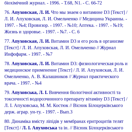
біохімічний журнал. - 1996. - Т.68, N1. - С. 66-72
76.
Апуховская, Л. И.
Что мы знаем о витамине D3 [Текст] /
Л. И. Апуховская, Л. И. Омельченко // Медицина Украины. -
1997. - №4; Провизор. - 1997. - №10; Аптека. - 1997. - №19;
Жизнь и здоровье. - 1997. - №7. - С. 6
77.
Апуховская, Л. И.
Витамин D3 и его роль в организме
[Текст] / Л. И. Апуховская, Л. И. Омельченко // Журнал
Инфофарм. - 1997. - №7
78.
Апуховская, Л. И.
Витамин D3: физиологическая роль и
медицинское применение [Текст] / Л. И. Апуховская, Л. И.
Омельченко, А. В. Калашников // Журнал практического
врача. - 1997. - №4
79.
Апуховська, Л. І.
Вивчення біологічної активності та
токсичності водорозчинного препарату вітаміну D3 [Текст] /
Л. І. Апуховська, М. М. Костюк // Вісник Білоцерківського
держ. аграр. ун-ту. - 1997. - Вып.3
80. Динаміка вмісту ліпідів у мембранах еритроцитів телят
[Текст] /
Л. І. Апуховська
та ін. // Вісник Білоцерківського