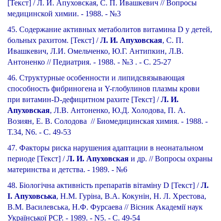
[Текст] / Л. И. Апуховская, С. П. Ивашкевич // Вопросы
медицинской химии. - 1988. - №3
45. Содержание активных метаболитов витамина D у детей,
больных рахитом. [Текст] /
Л. И. Апуховская
, С. П.
Ивашкевич, Л.И. Омельченко, Ю.Г. Антипкин, Л.В.
Антоненко // Педиатрия. - 1988. - №3 . - С. 25-27
46. Структурные особенности и липидсвязывающая
способность фибриногена и Y-глобулинов плазмы крови
при витамин-D-дефицитном рахите [Текст] /
Л. И.
Апуховская
, Л.В. Антоненко, Ю.Д. Холодова, П. А.
Возиян, Е. В. Солодова
// Биомедицинская химия. - 1988. -
Т.34, N6. - С. 49-53
47. Факторы риска нарушения адаптации в неонатальном
периоде [Текст] /
Л. И. Апуховская
и др. // Вопросы охраны
материнства и детства. - 1989. - №6
48. Біологічна активність препаратів вітаміну D [Текст] /
Л.
І. Апуховська
, Н.М. Гуріна, В.А. Кокунін, Н. Л. Хрестова,
В.М. Василевська, Н.Ф. Фурсаева // Вісник Академії наук
Української РСР. - 1989. - N5. - С. 49-54