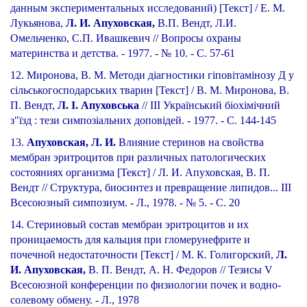
данным экспериментальных исследований) [Текст] / Е. М.
Лукьянова,
Л. И. Апуховская,
В.П. Вендт, Л.И.
Омельченко, С.П. Ивашкевич // Вопросы охраны
материнства и детства. - 1977. - № 10. - С. 57-61
12. Миронова, В. М. Методи діагностики гіповітамінозу Д у
сільськогосподарських тварин [Текст] / В. М. Миронова, В.
П. Вендт,
Л. І. Апуховська
// III Український біохімічний
з"їзд : тези симпозіальних доповідей. - 1977. - С. 144-145
13.
Апуховская, Л. И.
Влияние стеринов на свойства
мембран эритроцитов при различных патологических
состояниях организма [Текст] / Л. И. Апуховская, В. П.
Вендт // Структура, биосинтез и превращение липидов... ІІІ
Всесоюзный симпозиум. - Л., 1978. - № 5. - С. 20
14. Стериновый состав мембран эритроцитов и их
проницаемость для кальция при гломерунефрите и
почечной недостаточности [Текст] / М. К. Голигорский,
Л.
И. Апуховская,
В. П. Вендт, А. Н. Федоров // Тезисы V
Всесоюзной конференции по физиологии почек и водно-
солевому обмену. - Л., 1978