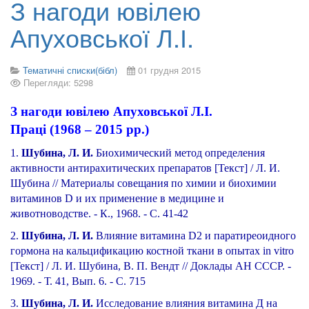
З нагоди ювілею
Апуховської Л.І.
Тематичні списки(бібл)
01 грудня 2015
Перегляди: 5298
З нагоди ювілею Апуховської Л.І.
Праці (1968 – 2015 рр.)
1.
Шубина, Л. И.
Биохимический метод определения
активности антирахитических препаратов [Текст] / Л. И.
Шубина // Материалы совещания по химии и биохимии
витаминов D и их применение в медицине и
животноводстве. - К., 1968. - С. 41-42
2.
Шубина, Л. И.
Влияние витамина D2 и паратиреоидного
гормона на кальцификацию костной ткани в опытах in vitro
[Текст] / Л. И. Шубина, В. П. Вендт // Доклады АН СССР. -
1969. - Т. 41, Вып. 6. - С. 715
3.
Шубина, Л. И.
Исследование влияния витамина Д на