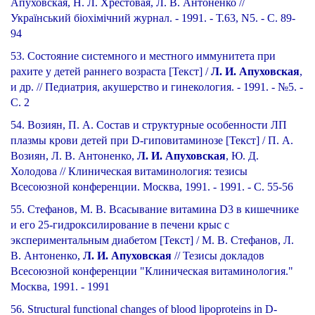
Апуховская, Н. Л. Хрестовая, Л. В. Антоненко //
Український біохімічний журнал. - 1991. - Т.63, N5. - С. 89-
94
53. Состояние системного и местного иммунитета при
рахите у детей раннего возраста [Текст] /
Л. И. Апуховская
,
и др. // Педиатрия, акушерство и гинекология. - 1991. - №5. -
С. 2
54. Возиян, П. А. Состав и структурные особенности ЛП
плазмы крови детей при D-гиповитаминозе [Текст] / П. А.
Возиян, Л. В. Антоненко,
Л. И. Апуховская
, Ю. Д.
Холодова // Клиническая витаминология: тезисы
Всесоюзной конференции. Москва, 1991. - 1991. - С. 55-56
55. Стефанов, М. В. Всасывание витамина D3 в кишечнике
и его 25-гидроксилирование в печени крыс с
экспериментальным диабетом [Текст] / М. В. Стефанов, Л.
В. Антоненко,
Л. И. Апуховская
// Тезисы докладов
Всесоюзной конференции "Клиническая витаминология."
Москва, 1991. - 1991
56. Structural functional changes of blood lipoproteins in D-