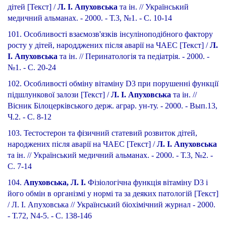
дітей [Текст] /
Л. І. Апуховська
та ін. // Український
медичний альманах. - 2000. - Т.3, №1. - С. 10-14
101. Особливості взаємозв'язків інсуліноподібного фактору
росту у дітей, народджених після аварії на ЧАЕС [Текст] /
Л.
І. Апуховська
та ін. // Перинатологія та педіатрія. - 2000. -
№1. - С. 20-24
102. Особливості обміну вітаміну D3 при порушенні функції
підшлункової залози [Текст] /
Л. І. Апуховська
та ін. //
Вісник Білоцерківського держ. аграр. ун-ту. - 2000. - Вып.13,
Ч.2. - С. 8-12
103. Тестостерон та фізичний статевий розвиток дітей,
народжених після аварії на ЧАЕС [Текст] /
Л. І. Апуховська
та ін. // Український медичний альманах. - 2000. - Т.3, №2. -
С. 7-14
104.
Апуховська, Л. І.
Фізіологічна функція вітаміну D3 і
його обмін в організмі у нормі та за деяких патологій [Текст]
/ Л. І. Апуховська // Український біохімічний журнал - 2000.
- Т.72, N4-5. - С. 138-146