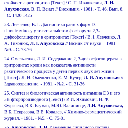
стойкость эритроцитов [Текст] / С. П. Ивашкевич,
Л. И.
Апуховская
, В. П. Вендт // Биохимия. - 1981. - Т. 46, Вып. 8.
- С. 1420-1425
23. Левченко, В. І. Діагностика ранніх форм D-
гіповітамінозу у телят за змістом фосфору та 2,3-
дифосфогліцерату в еритроцитах [Текст] / В. І. Левченко, Л.
А. Тихонюк,
Л. І. Апуховська
// Вісник с/г науки. - 1981. -
№9. - С. 73-76
24. Омельченко, Л. И. Содержание 2, 3-дифосфоглицерата в
эритроцитах крови как показатель активности
рахитического процесса у детей первых двух лет жизни
[Текст] / Л. И. Омельченко, Е. М. Кучер,
Л. И. Апуховская
//
Здравоохранение. - 1981. - №2. - С. 31-36
25. Синтез и биологическая активность витамина D3 и его
3B-фторпроизводного [Текст] / Р. И. Яхимович, Н. Ф.
Фурсаева, В.К. Бауман,
М.Ю. Валиниеце,
Л.И. Апуховская,
В.Б. Некрасова, В.Е. Ковалев,
// Химико-фармацевтический
журнал. - 1981. - №5. - С. 75-81
26.
Апуховская, Л. И.
Изменение липидного состава