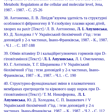
Metabolic Regulations at the cellular and molecular level, Jena,
1987. - 1987. - С. 25-26
38. Антоненко, Л. В. Ліпідзв"язуюча здатність та структурні
особливості фібриногену й Y-глобуліну плазми крові дітей,
хворих на рахіт [Текст] / Л. В. Антоненко,
Л. І. Апуховська
,
Ю. Д. Холодова // V Український біохімічний з"їзд : тези
доповідей у 2-х частинах, Івано-Франківськ, 1987. - К., 1987.
- Ч.1 . - С. 187-188
39. Обмін вітаміну D і кальційрегулюючих гормонів при D-
гіповітамінозі [Текст] /
Л. І. Апуховська
, Л. І. Омельченко,
Ю. Г. Антипкін, Т. Г. Ширанкова // V Український
біохімічний з"їзд : тези доповідей у 2-х частинах, Івано-
Франківськ, 1987 – К., 1987. - Ч.1. - С. 190
40. Структурно-функціональні зміни в плазматичних
мембранах еритроцитів та кіркового шару нирок при D-
гіповітамінозі [Текст] / Т. М. Никифорова,
Л. І.
Апуховська
, Ю. Д. Холодова, С. П. Івашкевич // V
Український біохімічний з"їзд. : тези доповідей у 2-х
частинах, Івано-Франківськ, 1987. – К., 1987. - Ч.2. - С. 112