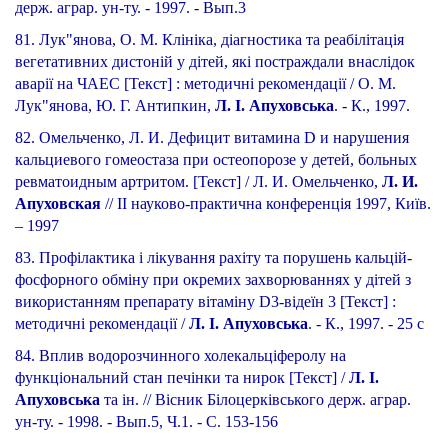
держ. аграр. ун-ту. - 1997. - Вып.3
81. Лук"янова, О. М. Клініка, діагностика та реабілітація
вегетативних дистоній у дітей, які постраждали внаслідок
аварії на ЧАЕС [Текст] : методичні рекомендації / О. М.
Лук"янова, Ю. Г. Антипкин,
Л. І. Апуховська
. - К., 1997.
82. Омельченко, Л. И. Дефицит витамина D и нарушения
кальциевого гомеостаза при остеопорозе у детей, больных
ревматоидным артритом. [Текст] / Л. И. Омельченко,
Л. И.
Апуховская
// ІІ науково-практична конференція 1997, Київ.
– 1997
83. Профілактика і лікування рахіту та порушень кальцій-
фосфорного обміну при окремих захворюваннях у дітей з
використанням препарату вітаміну D3-відеїн 3 [Текст] :
методичні рекомендації /
Л. І. Апуховська
. - К., 1997. - 25 с
84. Вплив водорозчинного холекальціферолу на
функціональний стан печінки та нирок [Текст] /
Л. І.
Апуховська
та ін. // Вісник Білоцерківського держ. аграр.
ун-ту. - 1998. - Вып.5, Ч.1. - С. 153-156