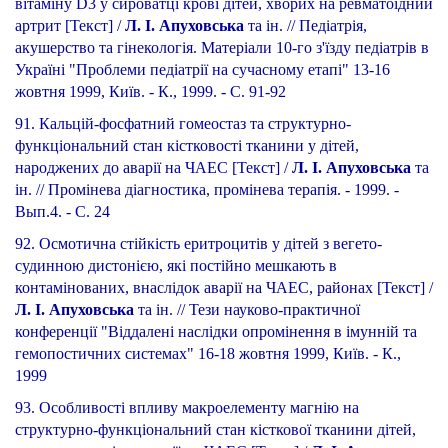
вітаміну D3 у сироватці крові дітей, хворих на ревматоїдний
артрит [Текст] /
Л. І. Апуховська
та ін. // Педіатрія,
акушерство та гінекологія. Матеріали 10-го з'їзду педіатрів в
Україні "Проблеми педіатрії на сучасному етапі" 13-16
жовтня 1999, Київ. - К., 1999. - С. 91-92
91. Кальцій-фосфатний гомеостаз та структурно-
функціональний стан кістковості тканини у дітей,
народжених до аварії на ЧАЕС [Текст] /
Л. І. Апуховська
та
ін. // Промінева діагностика, промінева терапія. - 1999. -
Вып.4. - С. 24
92. Осмотична стійкість еритроцитів у дітей з вегето-
судинною дистонією, які постійно мешкають в
контамінованих, внаслідок аварії на ЧАЕС, районах [Текст] /
Л. І. Апуховська
та ін. // Тези науково-практичної
конференції "Віддалені наслідки опромінення в імунній та
гемопостичних системах" 16-18 жовтня 1999, Київ. - К.,
1999
93. Особливості впливу макроелементу магнію на
структурно-функціональний стан кісткової тканини дітей,