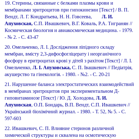
19. Стерины, связанные с белками плазмы крови и
мембранами эритроцитов при гипокинезии [Текст] / В. П.
Вендт, Л. Г. Кондратьева, Н. Н. Говсеева,
Л. И.
Апуховская,
С.П. Ивашкевич, В.Г. Коваль, Р.А. Тигранян //
Космическая биология и авиакосмическая медицина. - 1979.
- № 2. - С. 43-47
20. Омельченко, Л. І. Дослідження ліпідного складу
мембран, вмісту 2,3-дифосфогліцерату і неорганічного
фосфору в еритроцитах крові у дітей з рахітом [Текст] / Л. І.
Омельченко,
Л. І. Апуховська,
С. П. Івашкевич // Педіатрія,
акушерство та гінекологія. - 1980. - №2. - С. 20-21
21. Нарушение баланса электростатических взаимодействий
в мембранах эритроцитов при экспериментальном Д-
гиповитаминозе [Текст] / Ю. Д. Холодова,
Л. И.
Апуховская
, О.П. Бондарь, В.П. Вендт, С.П. Ивашкевич //
Український біохімічний журнал. - 1980. - Т. 52, № 5. - С.
597-603
22. Ивашкевич, С. П. Влияние стеринов различной
химической структуры и сквалена на осмотическую