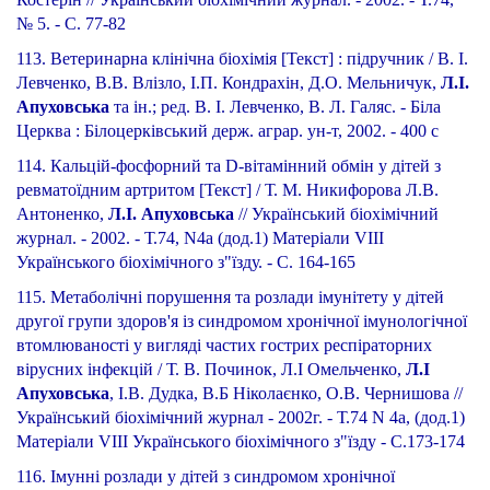
№ 5. - С. 77-82
113. Ветеринарна клінічна біохімія [Текст] : підручник / В. І.
Левченко, В.В. Влізло, І.П. Кондрахін, Д.О. Мельничук,
Л.І.
Апуховська
та ін.; ред. В. І. Левченко, В. Л. Галяс. - Біла
Церква : Білоцерківський держ. аграр. ун-т, 2002. - 400 с
114. Кальцій-фосфорний та D-вітамінний обмін у дітей з
ревматоїдним артритом [Текст] / Т. М. Никифорова Л.В.
Антоненко,
Л.І. Апуховська
// Український біохімічний
журнал. - 2002. - Т.74, N4а (дод.1) Матеріали VIII
Українського біохімічного з"їзду. - С. 164-165
115. Метаболічні порушення та розлади імунітету у дітей
другої групи здоров'я із синдромом хронічної імунологічної
втомлюваності у вигляді частих гострих респіраторних
вірусних інфекцій / Т. В. Починок, Л.І Омельченко,
Л.І
Апуховська
, І.В. Дудка, В.Б Ніколаєнко, О.В. Чернишова //
Український біохімічний журнал - 2002г. - Т.74 N 4а, (дод.1)
Матеріали VIII Українського біохімічного з"їзду - С.173-174
116. Імунні розлади у дітей з синдромом хронічної