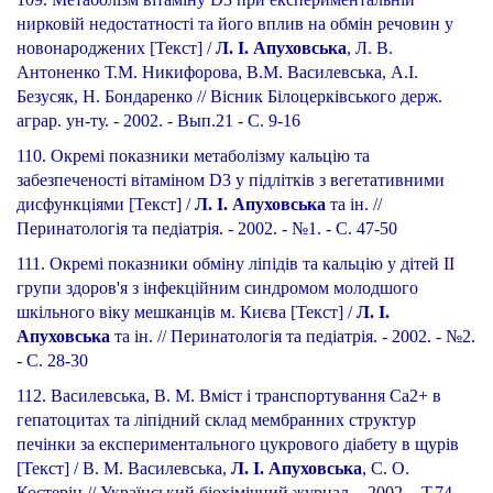
нирковій недостатності та його вплив на обмін речовин у
новонароджених [Текст] /
Л. І. Апуховська
, Л. В.
Антоненко Т.М. Никифорова, В.М. Василевська, А.І.
Безусяк, Н. Бондаренко // Вісник Білоцерківського держ.
аграр. ун-ту. - 2002. - Вып.21 - С. 9-16
110. Окремі показники метаболізму кальцію та
забезпеченості вітаміном D3 у підлітків з вегетативними
дисфункціями [Текст] /
Л. І. Апуховська
та ін. //
Перинатологія та педіатрія. - 2002. - №1. - С. 47-50
111. Окремі показники обміну ліпідів та кальцію у дітей ІІ
групи здоров'я з інфекційним синдромом молодшого
шкільного віку мешканців м. Києва [Текст] /
Л. І.
Апуховська
та ін. // Перинатологія та педіатрія. - 2002. - №2.
- С. 28-30
112. Василевська, В. М. Вміст і транспортування Ca2+ в
гепатоцитах та ліпідний склад мембранних структур
печінки за експериментального цукрового діабету в щурів
[Текст] / В. М. Василевська,
Л. І. Апуховська
, С. О.
Костерін // Український біохімічний журнал. - 2002. - Т.74,