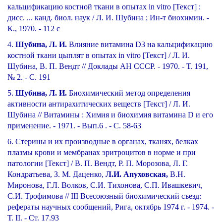
кальцификацию костной ткани в опытах in vitro [Текст] :
дисс. ... канд. биол. наук / Л. И. Шубина ; Ин-т биохимии. -
К., 1970. - 112 с
4.
Шубина, Л. И.
Влияние витамина D3 на кальцификацию
костной ткани цыплят в опытах in vitro [Текст] / Л. И.
Шубина, В. П. Вендт // Доклады АН СССР. - 1970. - Т. 191,
№ 2. - С. 191
5.
Шубина, Л. И.
Биохимический метод определения
активности антирахитических веществ [Текст] / Л. И.
Шубина // Витамины : Химия и биохимия витамина D и его
применение. - 1971. - Вып.6 . - С. 58-63
6. Стерины и их производные в органах, тканях, белках
плазмы крови и мембранах эритроцитов в норме и при
патологии [Текст] / В. П. Вендт, Р. П. Морозова, Л. Г.
Кондратьева, З. М. Даценко,
Л.И. Апуховская,
В.Н.
Миронова, Г.Л. Волков, С.И. Тихонова, С.П. Ивашкевич,
С.И. Трофимова // III Всесоюзный биохимический съезд:
рефераты научных сообщений, Рига, октябрь 1974 г. - 1974. -
Т. II. - Ст. 17.93