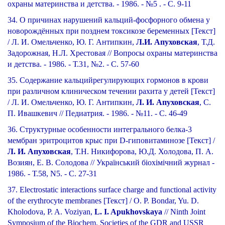
охраны материнства и детства. - 1986. - №5 . - С. 9-11
34. О причинах нарушений кальций-фосфорного обмена у
новорождённых при позднем токсикозе беременных [Текст]
/ Л. И. Омельченко, Ю. Г. Антипкин,
Л.И. Апуховская
, Т.Д.
Задорожная, Н.Л. Хрестовая // Вопросы охраны материнства
и детства. - 1986. - Т.31, №2. - С. 57-60
35. Содержание кальцийрегулирующих гормонов в крови
при различном клиническом течении рахита у детей [Текст]
/ Л. И. Омельченко, Ю. Г. Антипкин,
Л. И. Апуховская
, С.
П. Ивашкевич // Педиатрия. - 1986. - №11. - С. 46-49
36. Структурные особенности интегрального белка-3
мембран эритроцитов крыс при D-гиповитаминозе [Текст] /
Л. И. Апуховская
, Т.Н. Никифорова, Ю.Д. Холодова, П. А.
Возиян, Е. В. Солодова // Український біохімічний журнал -
1986. - Т.58, N5. - С. 27-31
37. Electrostatic interactions surface charge and functional activity
of the erythrocyte membranes [Текст] / O. P. Bondar, Yu. D.
Kholodova, P. A. Voziyan,
L. I. Apukhovskaya
// Ninth Joint
Symposium of the Biochem. Societies of the GDR and USSR