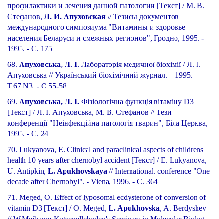
профилактики и лечения данной патологии [Текст] / М. В.
Стефанов,
Л. И. Апуховская
// Тезисы документов
международного симпозиума "Витамины и здоровье
населения Беларуси и смежных регионов", Гродно, 1995. -
1995. - С. 175
68.
Апуховська, Л. І.
Лабораторія медичної біохімії / Л. І.
Апуховська // Український біохімічний журнал. – 1995. –
Т.67 N3. - С.55-58
69.
Апуховська, Л. І.
Фізіологічна функція вітаміну D3
[Текст] / Л. І. Апуховська, М. В. Стефанов // Тези
конференції "Неінфекційна патологія тварин", Біла Церква,
1995. - С. 24
70. Lukyanova, E. Clinical and paraclinical aspects of childrens
health 10 years after chernobyl accident [Текст] / E. Lukyanova,
U. Antipkin,
L. Apukhovskaya
// International. conference "One
decade after Chernobyl". - Viena, 1996. - С. 364
71. Meged, O. Effect of lyposomal ecdysterone of conversion of
vitamin D3 [Текст] / O. Meged,
L. Apukhovska
, A. Berdyshev
// W.Mejbaum-Katzenelleboden's Seminars in Molecular Biolog.