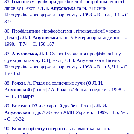
85. Гемопоез у щурів при дослідженні гострої токсичності
ліповізу [Текст] /
Л. І. Апуховська
та ін. // Вісник
Білоцерківського держ. аграр. ун-ту. - 1998. - Вып.4 , Ч.1. - С.
3-9
86. Профілактика гіпофосфатеми і гіпокальціємії у корів
[Текст] /
Л. І. Апуховська
та ін. // Ветеринарна медицина. -
1998. - Т.74. - С. 158-167
87.
Апуховська, Л. І.
Сучасні уявлення про фізіологічну
функцію вітаміну D3 [Текст] / Л. І. Апуховська // Вісник
Білоцерківського держ. аграр. ун-ту. - 1998. - Вып.5, Ч.1. - С.
150-153
88. Рожен, А. Глядя на солнечные лучи (
О Л. И.
Апуховской
) [Текст] / А. Рожен // Зеркало недели. - 1998. -
№11 , 14 марта
89. Витамин D3 и сахарный диабет [Текст] /
Л. И.
Апуховская
и др. // Журнал АМН України. - 1999. - Т.5, №1.
- С. 19-32
90. Вплив сорбенту ентеросгель на вміст кальцію та