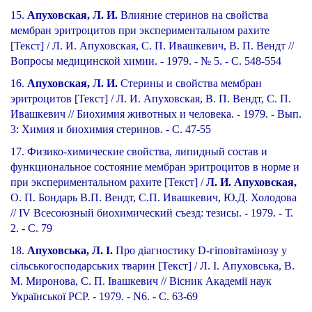
15.
Апуховская, Л. И.
Влияние стеринов на свойства
мембран эритроцитов при экспериментальном рахите
[Текст] / Л. И. Апуховская, С. П. Ивашкевич, В. П. Вендт //
Вопросы медицинской химии. - 1979. - № 5. - С. 548-554
16.
Апуховская, Л. И.
Стерины и свойства мембран
эритроцитов [Текст] / Л. И. Апуховская, В. П. Вендт, С. П.
Ивашкевич // Биохимия животных и человека. - 1979. - Вып.
3: Химия и биохимия стеринов. - С. 47-55
17. Физико-химические свойства, липидный состав и
функциональное состояние мембран эритроцитов в норме и
при экспериментальном рахите [Текст] /
Л. И. Апуховская,
О. П. Бондарь В.П. Вендт, С.П. Ивашкевич, Ю.Д. Холодова
// IV Всесоюзный биохимический съезд: тезисы. - 1979. - Т.
2. - С. 79
18.
Апуховська, Л. І.
Про діагностику D-гіповітамінозу у
сільськогосподарських тварин [Текст] / Л. І. Апуховська, В.
М. Миронова, С. П. Івашкевич // Вісник Академії наук
Української РСР. - 1979. - N6. - С. 63-69