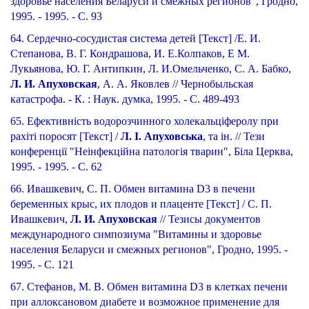
здоровье населения Беларуси и смежных регионов", Гродно,
1995. - 1995. - С. 93
64. Сердечно-сосудистая система детей [Текст] /Е. И.
Степанова, В. Г. Кондрашова, И. Е.Колпаков, Е М.
Лукьянова, Ю. Г. Антипкин, Л. И.Омельченко, С. А. Бабко,
Л. И. Апуховская
, А. А. Яковлев // Чернобыльская
катастрофа. - К. : Наук. думка, 1995. - С. 489-493
65. Ефективність водорозчинного холекальціферолу при
рахіті поросят [Текст] /
Л. І. Апуховська
, та ін. // Тези
конференції "Неінфекційна патологія тварин", Біла Церква,
1995. - 1995. - С. 62
66. Ивашкевич, С. П. Обмен витамина D3 в печени
беременных крыс, их плодов и плаценте [Текст] / С. П.
Ивашкевич,
Л. И. Апуховская
// Тезисы документов
международного симпозиума "Витамины и здоровье
населения Беларуси и смежных регионов", Гродно, 1995. -
1995. - С. 121
67. Стефанов, М. В. Обмен витамина D3 в клетках печени
при аллоксановом диабете и возможное применение для