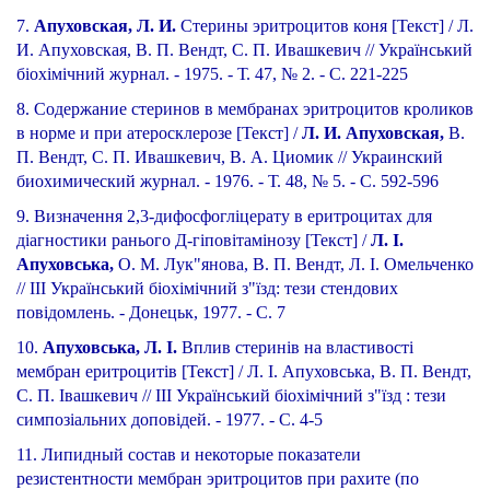
7.
Апуховская, Л. И.
Стерины эритроцитов коня [Текст] / Л.
И. Апуховская, В. П. Вендт, С. П. Ивашкевич // Український
біохімічний журнал. - 1975. - Т. 47, № 2. - С. 221-225
8. Содержание стеринов в мембранах эритроцитов кроликов
в норме и при атеросклерозе [Текст] /
Л. И. Апуховская,
В.
П. Вендт, С. П. Ивашкевич, В. А. Циомик // Украинский
биохимический журнал. - 1976. - Т. 48, № 5. - С. 592-596
9. Визначення 2,3-дифосфогліцерату в еритроцитах для
діагностики ранього Д-гіповітамінозу [Текст] /
Л. І.
Апуховська,
О. М. Лук"янова, В. П. Вендт, Л. І. Омельченко
// III Український біохімічний з"їзд: тези стендових
повідомлень. - Донецьк, 1977. - С. 7
10.
Апуховська, Л. І.
Вплив стеринів на властивості
мембран еритроцитів [Текст] / Л. І. Апуховська, В. П. Вендт,
С. П. Івашкевич // III Український біохімічний з"їзд : тези
симпозіальних доповідей. - 1977. - С. 4-5
11. Липидный состав и некоторые показатели
резистентности мембран эритроцитов при рахите (по