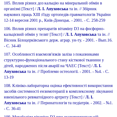
105. Вплив різних доз кальцію на мінеральний обмін в
організмі [Текст] /
Л. І. Апуховська
та ін. // Збірник
наукових праць ХІІІ з'їзду ортопедів-травматологів України
12-14 вересня 2001 р., Київ-Донецьк. - 2001. - С. 258-259
106. Вплив різних препаратів вітаміну D3 на фосфорно-
кальцієвий обмін у телят [Текст] /
Л. І. Апуховська
та ін. //
Вісник Білоцерківського держ. аграр. ун-ту. - 2001. - Вып.16.
- С. 34-40
107. Особливості взаємозв'язків заліза з показниками
структурно-функціонального стану кісткової тканини у
дітей, народжених після аваріїї на ЧАЕС [Текст] /
Л. І.
Апуховська
та ін. // Проблеми остеології. - 2001. - №4. - С.
13-19
108. Клініко-лабораторна оцінка ефективності використання
засобів системності ензимотерапії в комплексному лікуванні
ювенільного ревматоїдного артриту [Текст] /
Л. І.
Апуховська
та ін. // Перинатологія та педіатрія. - 2002. - №1.
- С. 36-41
109. Метаболізм вітаміну D3 при експериментальній