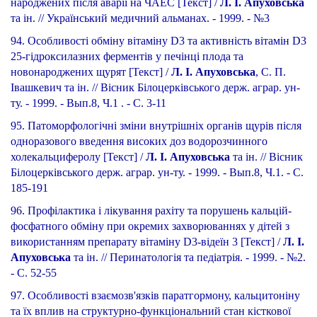
народжених після аварії на ЧАЕС [Текст] /
Л. І. Апуховська
та ін. // Український медичний альманах. - 1999. - №3
94. Особливості обміну вітаміну D3 та активність вітамін D3
25-гідроксилазних ферментів у печінці плода та
новонароджених щурят [Текст] /
Л. І. Апуховська
, С. П.
Івашкевич та ін. // Вісник Білоцерківського держ. аграр. ун-
ту. - 1999. - Вып.8, Ч.1 . - С. 3-11
95. Патоморфологічні зміни внутрішніх органів щурів після
одноразового введення високих доз водорозчинного
холекальциферолу [Текст] /
Л. І. Апуховська
та ін. // Вісник
Білоцерківського держ. аграр. ун-ту. - 1999. - Вып.8, Ч.1. - С.
185-191
96. Профілактика і лікування рахіту та порушень кальцій-
фосфатного обміну при окремих захворюваннях у дітей з
використанням препарату вітаміну D3-відеїн 3 [Текст] /
Л. І.
Апуховська
та ін. // Перинатологія та педіатрія. - 1999. - №2.
- С. 52-55
97. Особливості взаємозв'язків паратгормону, кальцитоніну
та їх вплив на структурно-функціональний стан кісткової