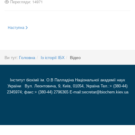
Перегляди: 14971
Наступна стаття: Телефонний довідник
Наступна
Ви тут:
Головна
Із історії ІБХ
Відео
Інститут біохімії ім. О.В Палладіна Національної академії наук
України Вул. Леонтовича, 9, Київ, 01054, Україна Тел.:+ (380-44)
2345974; факс:+ (380-44) 2796365 E-mail:secretar@biochem.kiev.ua