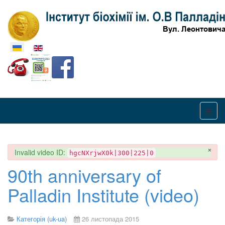
Оберіть свою мову
×
danger
Invalid video ID:
hgcNXrjwX0k|300|225|0
90th anniversary of
Palladin Institute (video)
Категорія (uk-ua)
26 листопада 2015