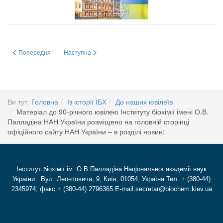
Попередня стаття: 30 жовтня 2015 р. о 15:00 у Великому конференц-залі 
Наступна стаття: 30 жовтня 2015 р. о 15:00 у Великому
Попередня
Наступна
Ви тут:
Головна
Із історії ІБХ
До наших ювілеїв
Матеріал до 90-річного ювілею Інституту біохімії імені О.В.
Палладіна НАН України розміщено на головній сторінці
офіційного сайту НАН України – в розділі новин:
Інститут біохімії ім. О.В Палладіна Національної академії наук
України Вул. Леонтовича, 9, Київ, 01054, Україна Тел.:+ (380-44)
2345974; факс:+ (380-44) 2796365 E-mail:secretar@biochem.kiev.ua