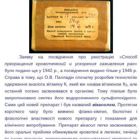
Заявку на посвідчення про реєстрацію «
Способ
прекращения кровотечений и ускорения заживления ран
»
було подано ще у 1942 р., а посвідчення видано тільки у 1946 р.
Справа в тому,
що О.В. Палладін спочатку розробив технологію
одержання аналога вітаміну К, який він назвав вітаміном К
, але
3
останній погано засвоювався в організмі. Тому пізніше було
запропоновано синтез його водорозчинного сульфопохідного.
Саме цей новий препарат і був названий
вікасолом.
Протягом
короткого часу було вивчено фізико-хімічні, біологічні і
фізіологічні властивості нового препарату і показання для
клінічного випробування. Препарат
вікасол
легко засвоювався,
його оральні прийоми обмежували кровотечі в легенях, печінці
та інших тканинах, попереджували паренхіматозні кровотечі за