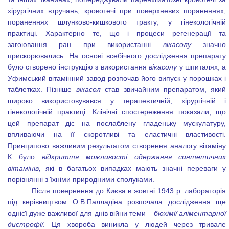
хірургічних втручань, кровотечі при поверхневих пораненнях,
пораненнях шлунково-кишкового тракту, у гінекологічній
практиці. Характерно те, що і процеси регенерації та
загоювання ран при використанні
вікасолу
значно
прискорювались. На основі всебічного дослідження препарату
було створено інструкцію з використання
вікасолу
у шпиталях, а
Уфимський вітамінний завод розпочав його випуск у порошках і
таблетках. Пізніше
вікасол
став звичайним препаратом, який
широко використовувався у терапевтичній, хірургічній і
гінекологічній практиці. Клінічні спостереження показали, що
цей препарат діє на послаблену гладеньку мускулатуру,
впливаючи на її скоротливі та еластичні властивості.
Принципово важливим
результатом створення аналогу вітаміну
К було
відкриття можливості одержання синтетичних
вітамінів,
які в багатьох випадках мають значні переваги у
порівнянні з їхніми природними сполуками.
Після повернення до Києва в жовтні 1943 р. лабораторія
під керівництвом О.В.Палладіна розпочала дослідження ще
однієї дуже важливої для днів війни теми –
біохімії аліментарної
дистрофії
. Ця хвороба виникла у людей через тривале