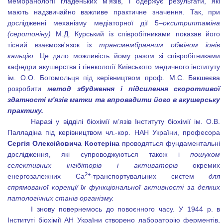
мембранології гладеньких м’язів, і одержує результати, які
мають надзвичайно важливе практичне значення. Так, при
дослідженні механізму медіаторної дії 5–
окситриптаміна
(серотоніну)
М.Д. Курський із співробітниками показав його
тісний взаємозв'язок із
трансмембранним обміном іонів
кальцію
. Це дало можливість йому разом зі співробітниками
кафедри акушерства і гінекології Київського медичного інституту
ім. О.О. Богомольця під керівництвом проф. М.С. Бакшеєва
розробити
метод збудження і підсилення скоротливої
здатності м'язів матки та впровадити його в акушерську
практику.
Наразі у відділі біохімії м’язів Інституту біохімії ім. О.В.
Палладіна під керівництвом чл.-кор. НАН України, професора
Сергія Олексійовича Костеріна
проводяться фундаментальні
дослідження, які супроводжуються також і
пошуком
селективних інгібіторів і активаторів
окремих
2+
енергозалежних Са
-транспортувальних систем
для
спрямованої корекції їх функціональної активності за деяких
патологічних станів організму.
І знову повернемось до повоєнного часу. У 1944 р. в
Інституті біохімії АН України створено лабораторію ферментів,