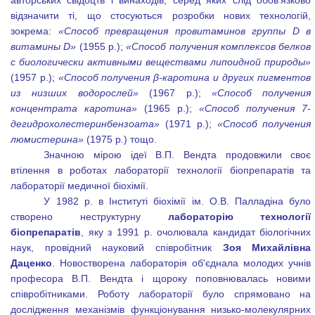
авторських свідоцтв і винаходів, серед яких слід обов’язково
відзначити ті, що стосуються розробки нових технологій,
зокрема:
«
Способ превращения провитаминов группы
D
в
витамины
D
»
(1955 р.);
«
Способ получения комплексов белков
с биологически активными веществами липоидной природы»
(1957 р.);
«
Способ получения β-каротина и других пигментов
из низших водорослей»
(1967 р.);
«
Способ получения
концентрата каротина»
(1965 р.);
«
Способ получения 7-
дегидрохолестеринбензоата»
(1971 р.);
«
Способ получения
люмистерина»
(1975 р.) тощо.
Значною мірою ідеї В.П. Вендта продовжили своє
втілення в роботах лабораторії технології біопрепаратів та
лабораторії медичної біохімії.
У 1982 р. в Інституті біохімії ім. О.В. Палладіна було
створено неструктурну
лабораторію технології
біопрепаратів
, яку з 1991 р. очолювала кандидат біологічних
наук, провідний науковий співробітник
Зоя Михайлівна
Даценко
. Новостворена лабораторія об'єднала молодих учнів
професора В.П. Вендта і щороку поповнювалась новими
співробітниками. Роботу лабораторії було спрямовано на
дослідження механізмів функціонування низько-молекулярних