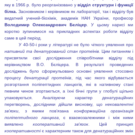
яку в 1966 р. було реорганізовано у
відділ структури і функції
білка.
Засновником і керівником як лабораторії, так і відділу був
видатний учений-біохімік, академік НАН України, професор
Володимир Олександрович Бєліцер
. У цьому нарисі ми
коротко зупинимося на прикладних аспектах роботи відділу
саме в цей період.
У 40-50-і роки у літературі не було чіткого уявлення про
нативний та денатурований стан протеїнів
. Цим питанням і
присвятили свої дослідження співробітники відділу під
керівництвом В.О. Бєліцера. В результаті проведених
досліджень було сформульовано основні уявлення стосовно
процесу
денатурації протеїнів
, під час якого відбувається
розгортання поліпептидних ланцюгів, які в нативному стані
певним чином згортаються, а їхні бічні групи у глобулі щільно
упаковуються. Аналізуючи характер денатураційних
перетворень, дослідники дійшли висновку, що
нековалентні
зв’язки
, з якими пов’язана
конформаційна організація
поліпептидного ланцюга
, є взаємозалежними і між ними
виявлено
кооперативний зв'язок
. Цей принцип
кооперативності
є характерним також для денатураційних змін