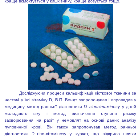
краще всмоктується у кишківнику, краще дозується тощо.
Досліджуючи процеси кальцифікації кісткової тканини за
нестачі у їжі вітаміну
D
, В.П. Вендт запропонував і впровадив у
медицину метод ранньої діагностики
D
–гіповітамінозу
у дітей
молодшого віку і метод визначення ступеня ризику
захворювання на рахіт у немовлят на основі даних аналізу
пуповинної крові. Він також запропонував метод ранньої
діагностики
D
–гіпо-вітамінозу у курчат, що відкрило шляхи