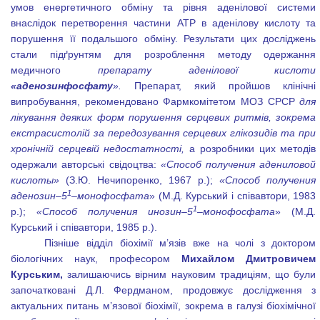
умов енергетичного обміну та рівня аденілової системи
внаслідок перетворення частини АТР в аденілову кислоту та
порушення її подальшого обміну. Результати цих досліджень
стали підґрунтям для розроблення методу одержання
медичного
препарату аденілової кислоти
«аденозинфосфату
».
Препарат, який пройшов клінічні
випробування, рекомендовано Фармкомітетом МОЗ СРСР
для
лікування деяких форм порушення серцевих ритмів, зокрема
екстрасистолій за передозування серцевих глікозидів та при
хронічній серцевій недостатності,
а розробники цих методів
одержали
авторські свідоцтва:
«Способ получения адениловой
кислоты»
(З.Ю. Нечипоренко, 1967 р.);
«Способ получения
1
аденозин–5
–монофосфата
» (М.Д. Курський і співавтори, 1983
1
р.);
«Способ получения инозин–5
–монофосфата
» (М.Д.
Курський і співавтори, 1985 р.).
Пізніше відділ біохімії м’язів вже на чолі з доктором
біологічних наук, професором
Михайлом Дмитровичем
Курським,
залишаючись вірним науковим традиціям, що були
започатковані Д.Л. Фердманом, продовжує дослідження з
актуальних питань м’язової біохімії, зокрема в галузі біохімічної