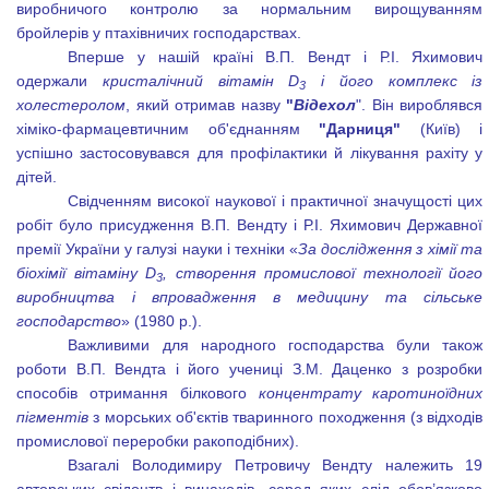
виробничого контролю за нормальним вирощуванням
бройлерів у птахівничих господарствах.
Вперше у нашій країні В.П. Вендт і Р.І. Яхимович
одержали
кристалічний вітамін
D
і його комплекс із
3
холестеролом
, який отримав назву
"
Відехол
". Він вироблявся
хіміко-фармацевтичним об'єднанням
"Дарниця"
(Київ) і
успішно застосовувався для профілактики й лікування рахіту у
дітей.
Свідченням високої наукової і практичної значущості цих
робіт було присудження В.П. Вендту і Р.І. Яхимович Державної
премії України у галузі науки і техніки «
За дослідження з хімії та
біохімії вітаміну
D
, створення промислової технології його
3
виробництва і впровадження в медицину та сільське
господарство
» (1980 р.).
Важливими для народного господарства були також
роботи В.П. Вендта і його учениці З.М. Даценко з розробки
способів отримання білкового
концентрату каротиноїдних
пігментів
з морських об'єктів тваринного походження (з відходів
промислової переробки ракоподібних).
Взагалі Володимиру Петровичу Вендту належить 19