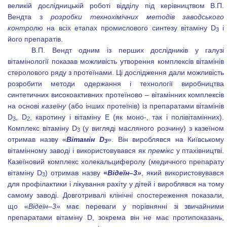
великій дослідницькій роботі відділу під керівництвом В.П.
Вендта з
розробки
технохімічних методів заводського
контролю
на всіх етапах промислового синтезу вітаміну
D
і
3
його препаратів.
В.П. Вендт одним із перших дослідників у галузі
вітамінології показав можливість утворення комплексів вітамінів
стеролового ряду з протеїнами. Ці дослідження дали можливість
розробити методи одержання і технології виробництва
синтетичних високоактивних протеїново – вітамінних комплексів
на основі
казеїну
(або інших протеїнів) із препаратами вітамінів
D
,
D
, каротину і вітаміну Е (як моно-, так і полівітамінних).
3
2
Комплекс вітаміну
D
(у вигляді масляного розчину) з казеїном
3
отримав назву «
Вітамін
D
». Він вироблявся на Київському
3
вітамінному заводі і використовувався як
премікс
у птахівництві.
Казеїновий комплекс холекальциферолу (медичного препарату
вітаміну
D
) отримав назву
«
Відеїн–3»
, який використовувався
3
для профілактики і лікування рахіту у дітей і вироблявся на тому
самому заводі. Довготривалі клінічні спостереження показали,
що «
Відеїн–3»
має переваги у порівнянні зі звичайними
препаратами вітаміну
D
, зокрема він не має протипоказань,