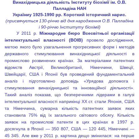
Винахідницька діяльність Інституту біохімії ім. О.В.
Палладіна НАН
України
у 1925-1990 рр. Короткий історичний нарис.
(присвячується 130-річчю від дня народження О.В. Палладіна
і 90-річчю Інституту біохімії)
У 2011 р.
Міжнародне бюро Всесвітньої організації
інтелектуальної власності (ВОІВ)
провело дослідження,
метою якого було узагальнення прогресивних форм і методів
державного стимулювання винахідницької діяльності в
промислово розвинених країнах. За матеріалами патентних
відомств Австрії, Великобританії, Німеччини, Швеції,
Швейцарії, США і Японії був проведений фундаментальний
аналіз і підготовлено доповідь «Урядова допомога і
стимулювання винахідницької та інноваційної діяльності».
Такий аналіз показав, що безперечними лідерами в галузі
інтелектуальної власності наприкінці XX ст. стали Японія, США
та Німеччина, сумарна кількість патентних заявок яких
становила 75% від їх загального світового обсягу. Кількість
заявок на промислові патенти в цих країнах в 1997 р.
досягнула в Японії — 350 807, США — 120 445, Німеччині —
45 345. Але вже у 2011 р. картина дещо змінилася: на перше