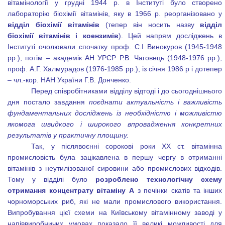
вітамінології у грудні 1944 р. в Інституті було створено
лабораторію біохімії вітамінів, яку в 1966 р. реорганізовано у
відділ біохімії вітамінів
(тепер він носить назву
відділ
біохімії вітамінів і коензимів
). Цей напрям досліджень в
Інституті очолювали спочатку проф. С.І Винокуров (1945-1948
рр.), потім – академік АН УРСР Р.В. Чаговець (1948-1976 рр.),
проф. А.Г. Халмурадов (1976-1985 рр.), із січня 1986 р і дотепер
– чл.-кор. НАН України Г.В. Донченко.
Перед співробітниками відділу відтоді і до сьогоднішнього
дня постало завдання
поєднати актуальність і важливість
фундаментальних досліджень із необхідністю і можливістю
якомога швидкого і широкого впровадження конкретних
результатів у практичну площину.
Так, у післявоєнні сорокові роки ХХ ст. вітамінна
промисловість була зацікавлена в першу чергу в отриманні
вітамінів з неутилізованої сировини або промислових відходів.
Тому у відділі було
розроблено технологічну схему
отримання концентрату вітаміну А
з печінки скатів та інших
чорноморських риб, які не мали промислового використання.
Випробування цієї схеми на Київському вітамінному заводі у
напіввиробничих умовах показало її великі можливості для