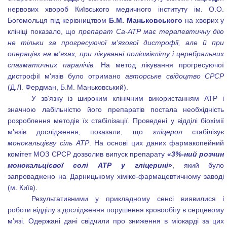
нервових хвороб Київського медичного інституту ім. О.О.
Богомольця під керівництвом
Б.М. Маньковського
на хворих у
клініці показало, що
препарат Са-АТР має терапевтичну дію
не тільки за прогресуючої м'язової дистрофії, але й при
операціях на м'язах, при лікуванні поліомієліту і церебральних
спазматичних паралічів.
На метод лікування прогресуючої
дистрофії м'язів було отримано
авторське свідоцтво СРСР
(Д.Л. Фердман, Б.М. Маньковський).
У зв’язку із широким клінічним використанням АТР і
значною лабільністю його препаратів постала необхідність
розроблення методів їх стабілізації. Проведені у відділі біохімії
м’язів дослідження, показали, що
гліцерол
стабілізує
монокальцієву сіль АТР
. На основі цих даних фармакопейний
комітет МОЗ СРСР дозволив випуск препарату
«3%-ний розчин
монокальцієвої солі АТР
у гліцерині
»
, який було
запроваджено на Дарницькому хіміко-фармацевтичному заводі
(м. Київ).
Результативними у прикладному сенсі виявилися і
роботи відділу з дослідження порушення кровообігу в серцевому
м’язі. Одержані дані свідчили про зниження в міокарді за цих