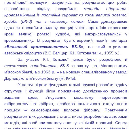
протеїнової молекули. Базуючись на результатах цих робіт,
співробітники відділу розробили
методи одержання
кровозамінників із протеїнів сироватки крові великої рогатої
худоби (БК-8) та з колагену кісток.
Саме денатурацією
вдалося послабити видову специфічність протеїнів сироватки
крові великої рогатої худоби, які використовувались у
кровозаміннику. В результаті був створений новий препарат
«
Белковый кровезаменитель
БК-8
»
, на який отримано
авторське свідоцтво (В.О.Бєліцер, К.І. Коткова та ін.,
1955 р.
).
За участю К.І. Коткової також було розроблено й
технологію виробництва БК-8
спочатку на Московському
м'ясокомбінаті, а з 1963 р. – на новому спеціалізованому заводі
Дарницького м'ясокомбінату (м. Київ).
У наступні роки фундаментальні наукові розробки відділу
структури і функції білка присвячено дослідженню процесів
зсідання крові, з’ясуванню механізму перетворення
фібриногену на фібрин, особливо заключного етапу цього
процесу – самозбиранню волокон фібрину.
Практичним
результатом
цих досліджень стала низка розроблених авторами
методів, які знайшли застосування у клінічній практиці. Серед