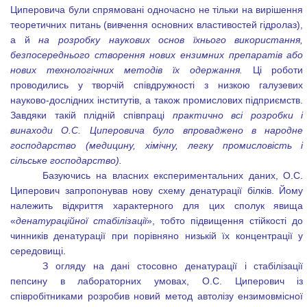
Циперовича були спрямовані одночасно не тільки на вирішення
теоретичних питань (вивчення основних властивостей гідролаз),
а й
на розробку наукових основ їхнього використання,
безпосереднього створення нових ензимних препаратів або
нових технологічних методів їх одержання.
Ці роботи
проводились у творчій співдружності з низкою галузевих
науково-дослідних інститутів, а також промислових підприємств.
Завдяки такій плідній співпраці
практично всі розробки і
винаходи О.С. Циперовича було впроваджено в народне
господарство (медицину, хімічну, легку промисловість і
сільське господарство).
Базуючись на власних експериментальних даних, О.С.
Циперович запропонував нову схему денатурації білків. Йому
належить відкриття характерного для цих сполук явища
«
денатураційної стабілізації
», тобто підвищення стійкості до
чинників денатурації при порівняно низькій їх концентрації у
середовищі.
З огляду на дані стосовно денатурації і стабілізації
пепсину в лабораторних умовах, О.С. Циперович із
співробітниками розробив новий метод автолізу ензимовмісної