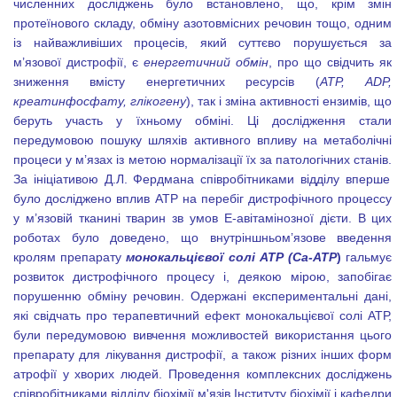
численних досліджень було встановлено, що, крім змін
протеїнового складу, обміну азотовмісних речовин тощо, одним
із найважливіших процесів, який суттєво порушується за
м’язової дистрофії, є
енергетичний обмін
, про що свідчить як
зниження вмісту енергетичних ресурсів (
АТР, А
D
Р,
креатинфосфату, глікогену
), так і зміна активності ензимів, що
беруть участь у їхньому обміні. Ці дослідження стали
передумовою пошуку шляхів активного впливу на метаболічні
процеси у м
’
язах із метою нормалізації їх за патологічних станів.
За ініціативою Д.Л. Фердмана співробітниками відділу вперше
було досліджено вплив АТР на перебіг дистрофічного процессу
у м’язовій тканині тварин зв умов Е-авітамінозної дієти. В цих
роботах було доведено, що внутріншньом’язове введення
кролям препарату
монокальцієвої солі АТР (Са-АТР
)
гальмує
розвиток дистрофічного процесу і, деякою мірою, запобігає
порушенню обміну речовин. Одержані е
кспериментальні дані,
які свідчать про терапевтичний ефект монокальцієвої солі АТР,
були передумовою вивчення можливостей використання цього
препарату для лікування дистрофії, а також різних інших форм
атрофії у хворих людей. Проведення комплексних досліджень
співробітниками відділу біохімії м'язів Інституту біохімії і кафедри