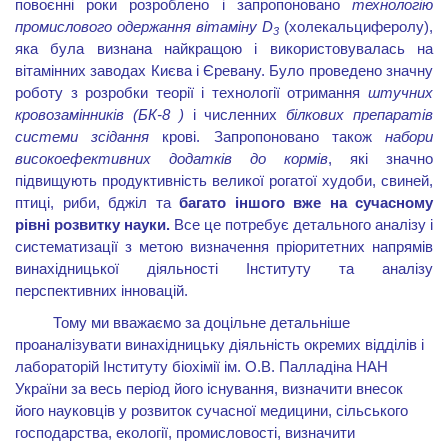
повоєнні роки розроблено і запропоновано
технологію
промислового одержання вітаміну D
(холекальциферолу),
3
яка була визнана найкращою і використовувалась на
вітамінних заводах Києва і Єревану. Було проведено значну
роботу з розробки теорії і технології отримання
штучних
кровозамінників (БК-8 )
і численних
білкових препаратів
системи зсідання
крові. Запропоновано також
набори
високоефективних додатків до кормів
, які значно
підвищують продуктивність великої рогатої худоби, свиней,
птиці, риби, бджіл та
багато іншого вже на сучасному
рівні розвитку науки.
Все це потребує детального аналізу і
систематизації з метою визначення пріоритетних напрямів
винахідницької діяльності Інституту та аналізу
перспективних інновацій.
Тому ми вважаємо за доцільне детальніше
проаналізувати винахідницьку діяльність окремих відділів і
лабораторій Інституту біохімії ім. О.В. Палладіна НАН
України за весь період його існування, визначити внесок
його науковців у розвиток
сучасної медицини, сільського
господарства, екології, промисловості, визначити