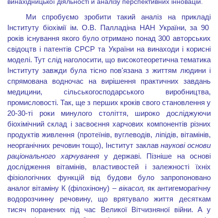
винахідницької діяльності й аналізу перспективних інновацій.
Ми спробуємо зробити такий аналіз на
приклад
і
Інститут
у
біохімії ім. О.В. Палладіна НАН України, за 90
років існування якого було отримано понад 300 авторських
свідоцтв і патентів СРСР та України на винаходи
і
корисні
моделі. Тут слід наголосити, що високотеоретична тематика
Інституту завжди була тісно пов'язана з життям людини і
спрямована водночас
на вирішення практичних завдань
медицини, сільськогосподарського виробництва,
промисловості. Так, ще з перших кроків свого становлення у
20-30-ті роки минулого століття, широко досліджуючи
біохімічний склад і засвоєння харчових компонентів різних
продуктів живлення (протеїнів, вуглеводів, ліпідів, вітамінів,
неорганічних речовин тощо), Інститут заклав
наукові основи
раціонального харчування
у
державі. Пізніше на основі
дослідження вітамінів, властивостей і залежності їхніх
фізіологічних функцій від будови було запропоновано
аналог вітаміну К (філохінону) –
вікасол,
як антигеморагічну
водорозчинну речовину, що врятувало життя десяткам
тисяч поранених під час Великої Вітчизняної війни. А у