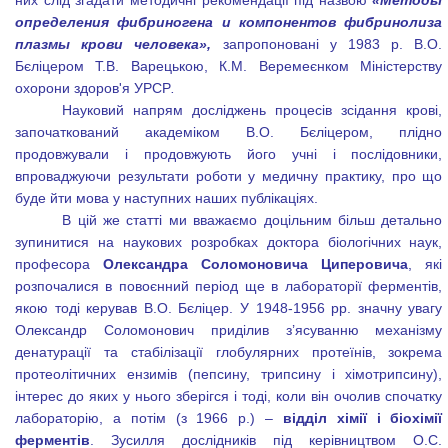
них слід згадати методичні рекомендації під назвою
«
Методы
определения фибриногена и компонентов фибринолиза
плазмы крови человека»,
запропоновані у 1983 р. В.О.
Бєліцером Т.В. Варецькою, К.М. Веремеєнком Міністерству
охорони здоров'я УРСР
.
Науковий напрям досліджень процесів зсідання крові,
започаткований академіком В.О. Бєліцером, плідно
продовжували і продовжують його учні і послідовники,
впроваджуючи результати роботи у медичну практику, про що
буде йти мова у наступних наших публікаціях.
В цій же статті ми вважаємо доцільним більш детально
зупинитися на наукових розробках доктора біологічних наук,
професора
Олександра Соломоновича Циперовича
, які
розпочалися в повоєнний період ще в лабораторії ферментів,
якою тоді керував В.О. Бєліцер. У 1948-1956 рр. значну увагу
Олександр Соломонович приділив з’ясуванню механізму
денатурації та стабілізації глобулярних протеїнів, зокрема
протеолітичних ензимів (пепсину, трипсину і хімотрипсину),
інтерес до яких у нього зберігся і тоді, коли він очолив спочатку
лабораторію, а потім (з 1966 р.) –
відділ хімії і біохімії
ферментів
. Зусилля дослідників під керівництвом О.С.