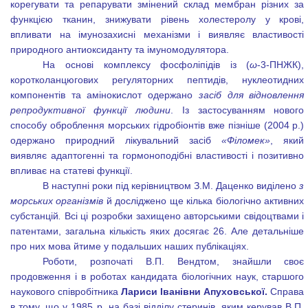
корегувати та репарувати змінений склад мембран різних за
функцією тканин, знижувати рівень холестеролу у крові,
впливати на імунозахисні механізми і виявляє властивості
природного антиоксиданту та імуномодулятора.
На основі комплексу фосфоліпідів із (
ω
-3-ПНЖК),
коротколанцюгових регуляторних пептидів, нуклеотидних
компонентів та амінокислот одержано
засіб для відновлення
репродуктивної функції людини
. Із застосуванням нового
способу оброблення морських гідробіонтів вже пізніше (2004 р.)
одержано природний лікувальний засіб
«Філомек»
, який
виявляє адаптогенні та гормоноподібні властивості і позитивно
впливає на статеві функції.
В наступні роки під керівництвом З.М. Даценко виділено
з
морських організмів
й досліджено ще кілька біологічно активних
субстанцій
.
Всі ці розробки захищено авторськими свідоцтвами і
патентами, загальна кількість яких досягає 26. Але детальніше
про них мова йтиме у подальших наших публікаціях.
Роботи, розпочаті В.П. Вендтом, знайшли своє
продовження і в роботах кандидата біологічних наук, старшого
наукового співробітника
Лариси Іванівни
Апуховської.
Справа
в тому, що у 1985 р. на базі відділу стеринів, яким керував В.П.