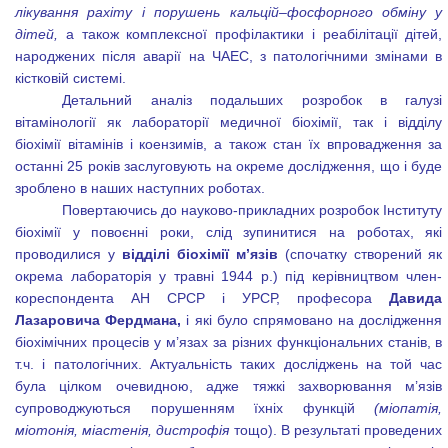
лікування рахіту і порушень кальцій–фосфорного обміну у
дітей,
а також комплексної профілактики і реабілітації дітей,
народжених після аварії на ЧАЕС, з патологічними змінами в
кістковій системі.
Детальний аналіз подальших розробок в галузі
вітамінології як лабораторії медичної біохімії, так і відділу
біохімії вітамінів і коензимів, а також стан їх впровадження за
останні 25 років заслуговують на окреме дослідження, що і буде
зроблено в наших наступних роботах.
Повертаючись до науково-прикладних розробок Інституту
біохімії у повоєнні роки, слід зупинитися на роботах, які
проводилися у
відділі біохімії м’язів
(спочатку створений як
окрема лабораторія у травні 1944 р.) під керівництвом член-
кореспондента АН СРСР і УРСР, професора
Давида
Лазаровича Фердмана,
і які було спрямовано на дослідження
біохімічних процесів у м’язах за різних функціональних станів, в
т.ч. і патологічних. Актуальність таких досліджень на той час
була цілком очевидною, адже тяжкі захворювання м’язів
супроводжуються порушенням їхніх функцій
(міопатія,
міотонія, міастенія, дистрофія
тощо). В результаті проведених