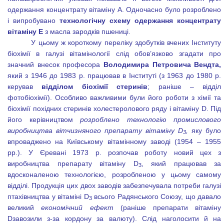
одержання концентрату вітаміну А. Одночасно було розроблено
і випробувано
технологічну схему одержання концентрату
вітаміну Е
з масла зародків пшениці.
У цьому ж короткому переліку здобутків вчених Інституту
біохімії в галузі вітамінології слід обов’язково згадати про
значний внесок професора
Володимира Петровича
Вендта,
який з 1946 до 1983 р. працював в Інституті (з 1963 до 1980 р.
керував
відділом біохімії стеринів
; раніше – відділ
фотобіохімії). Особливо важливими були його роботи з хімії та
біохімії похідних стеринів холестеролового ряду і вітаміну
D
. Під
його керівництвом
розроблено технологію промислового
виробництва вітчизняного препарату вітаміну
D
,
яку було
3
впроваджено на Київському вітамінному заводі (1954 – 1955
рр.). У Єревані 1973 р. розпочав роботу новий цех з
виробництва препарату вітаміну
D
, який працював за
3
вдосконаленою технологією, розробленою у цьому самому
відділі. Продукція цих двох заводів забезпечувала потреби галузі
птахівництва у вітаміні
D
всього Радянського Союзу, що давало
3
великий
економічний ефект
(раніше препарати вітаміну
D
завозили з-за кордону за валюту). Слід наголосити й на