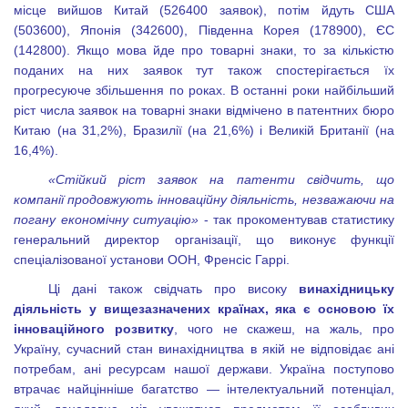
місце вийшов Китай (526
4
00
заявок), потім йдуть США
(503
6
00
), Японія (342
6
00
), Південна Корея (178
9
00
), ЄС
(142
8
00
). Якщо мова йде про товарні знаки, то за кількістю
поданих на них заявок тут також спостерігається їх
прогресуюче збільшення по роках. В останні роки найбільший
ріст числа заявок на товарні знаки відмічено в патентних бюро
Китаю (на 31,2%), Бразилії (на 21,6%) і Великій Британії (на
16,4%).
«Стійкий ріст заявок на патенти свідчить, що
компанії продовжують інноваційну діяльність, незважаючи на
погану економічну ситуацію»
- так прокоментував статистику
генеральний директор організації, що виконує функції
спеціалізованої установи ООН, Френсіс Гаррі.
Ці дані також свідчать про високу
винахідницьку
діяльність у вищезазначених країнах, яка є основою їх
інноваційного розвитку
, чого не скажеш, на жаль, про
Україну, сучасний стан винахідництва в якій не відповідає ані
потребам, ані ресурсам нашої держави. Україна поступово
втрачає найцінніше багатство — інтелектуальний потенціал,