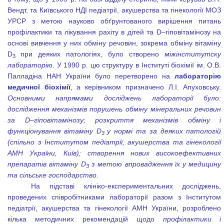
Вендт, та Київського НДІ педіатрії, акушерства та гінекології МОЗ
УРСР з метою науково обґрунтованого вирішення питань
профілактики та лікування рахіту в дітей та
D
–гіповітамінозу на
основі вивчення у них обміну речовин, зокрема обміну вітаміну
D
при деяких патологіях, було створено
міжінститутску
3
лабораторію
. У 1990 р. цю структуру в Інституті біохімії ім. О.В.
Палладіна НАН України було перетворено на
лабораторію
медичної біохімії
, а керівником призначено Л.І. Апуховську.
Основними напрямами досліджень лабораторії було:
дослідження механізмів порушень обміну мінеральних речовин
за
D
–гіповітамінозу; розкриття механізмів обміну і
функціонування вітаміну
D
у нормі та за деяких патологій
3
(спільно з Інститутом педіатрії, акушерства та гінекології
АМН України, Київ); створення нових високоефективних
препаратів вітаміну
D
з метою впровадження їх у медицину
3
та сільське господарство.
На підставі клініко-експериментальних досліджень,
проведених співробітниками лабораторії разом з Інститутом
педіатрії, акушерства та гінекології АМН України, розроблено
кілька методичних рекомендацій щодо
профілактики і