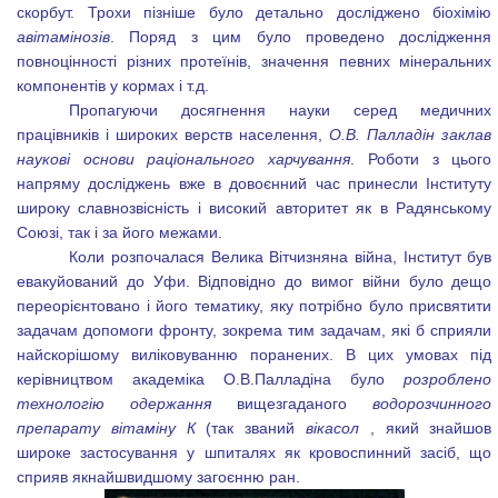
скорбут. Трохи пізніше було детально досліджено біохімію
авітамінозів
. Поряд з цим було проведено дослідження
повноцінності різних протеїнів, значення певних мінеральних
компонентів у кормах і т.д.
Пропагуючи досягнення науки серед медичних
працівників і широких верств населення,
О.В. Палладін заклав
наукові основи раціонального харчування
. Роботи з цього
напряму досліджень вже в довоєнний час принесли Інституту
широку славнозвісність і високий авторитет як в Радянському
Союзі, так і за його межами.
Коли розпочалася Велика Вітчизняна війна, Інститут був
евакуйований до Уфи. Відповідно до вимог війни було дещо
переорієнтовано і його тематику, яку потрібно було присвятити
задачам допомоги фронту, зокрема тим задачам, які б сприяли
найскорішому виліковуванню поранених. В цих умовах під
керівництвом академіка О.В.Палладіна було
розроблено
технологію одержання
вищезгаданого
водорозчинного
препарату вітаміну К
(так званий
вікасол
, який знайшов
широке застосування у шпиталях як кровоспинний засіб, що
сприяв якнайшвидшому загоєнню ран.