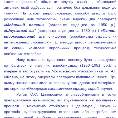
тканини (слизової оболонки шлунку свині) – «безводний
автоліз», який відбувається практично без додавання води до
тканини. На основі запропонованого способу автолізу було
розроблено нові технологічні схеми виробництва препаратів
«Медичний пепсин
»
(авторське свідоцтво за 1950 р.);
«Шлунковий сік
"
(авторське свідоцтво за 1950 р.) і
«Пепсин
високоактивний
для очищення (виробництва лікувальних
антитоксичних сироваток)». Ці методи автори репрезентували
як єдиний комплекс виробничих процесів, технологічно
пов'язаних між собою.
Нову технологію одержання пепсину було впроваджено
на багатьох вітчизняних виробництвах (1950–1951 рр.), а
вперше її застосували на Московському м'ясокомбінаті ім. А.І.
Мікояна, на якому одержали препарати підвищеної якості. При
цьому значно економили як сировину, так і допоміжні матеріали,
що сприяло
підвищенню економічного ефекту виробництва
.
Успіхи О.С. Циперовича зі співробітниками в галузі
препаративної ензимології
, які ґрунтувалися на дослідженні
процесів і механізмів стабілізації і денатурації ензимних
протеїнів, супроводжувалися створенням або розробленням
нових технологій виробництва тих медичних препаратів, яких на