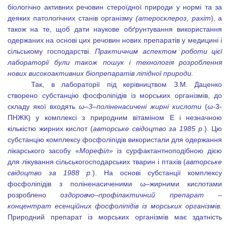
біологічно активних речовин стероїдної природи у нормі та за
деяких патологічних станів організму
(атеросклероз, рахіт
), а
також на те, щоб дати наукове обґрунтування використання
одержаних на основі цих речовин нових препаратів у медицині і
сільському господарстві.
Практичним аспектом роботи цієї
лабораторії були також пошук і технологія розроблення
нових високоактивних біопрепаратів ліпідної природи.
Так, в лабораторії під керівництвом З.М. Даценко
створено субстанцію фосфоліпідів із морських організмів, до
складу якої входять
ω–3–поліненасичені
жирні кислоти
(
ω
-3-
ПНЖК) у комплексі з природним вітаміном Е і незначною
кількістю жирних кислот (
авторське свідоцтво за 1985 р
.). Цю
субстанцію комплексу фосфоліпідів використали для одержання
лікарського засобу «
Морефіл»
із сурфактантноподібною дією
для лікування сільськогосподарських тварин і птахів (
авторське
свідоцтво за 1988 р
.). На основі субстанції комплексу
фосфоліпідів з поліненасиченими ω–жирними кислотами
розроблено
оздоровчо–профілактичний препарат –
концентрат есенційних фосфоліпідів із морських організмів.
Природний препарат із морських організмів має здатність