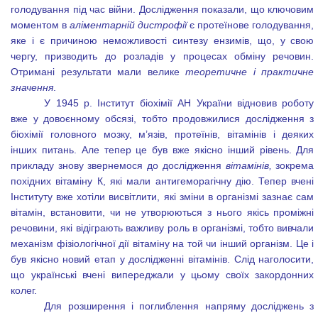
голодування під час війни. Дослідження показали, що ключовим
моментом в
аліментарній дистрофії
є протеїнове голодування,
яке і є причиною неможливості синтезу ензимів, що, у свою
чергу, призводить до розладів у процесах обміну речовин.
Отримані результати мали велике
теоретичне і практичне
значення
.
У 1945 р. Інститут біохімії АН України відновив роботу
вже у довоєнному обсязі, тобто продовжилися дослідження з
біохімії головного мозку, м’язів, протеїнів, вітамінів і деяких
інших питань. Але тепер це був вже якісно інший рівень. Для
прикладу знову звернемося до дослідження
вітамінів,
зокрема
похідних вітаміну К, які мали антигеморагічну дію. Тепер вчені
Інституту вже хотіли висвітлити, які зміни в організмі зазнає сам
вітамін, встановити, чи не утворюються з нього якісь проміжні
речовини, які відіграють важливу роль в організмі, тобто вивчали
механізм фізіологічної дії вітаміну на той чи інший організм. Це і
був якісно новий етап у дослідженні вітамінів. Слід наголосити,
що українські вчені випереджали у цьому своїх закордонних
колег.
Для розширення і поглиблення напряму досліджень з