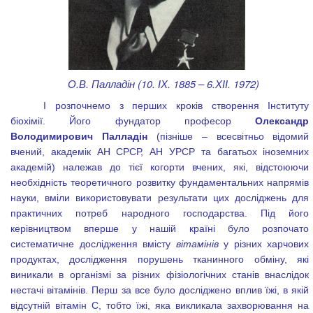
О.В. Палладін (10. ІХ. 1885 – 6.ХІІ. 1972)
І розпочнемо з перших кроків створення Інституту
біохімії. Його фундатор професор
Олександр
Володимирович Палладін
(пізніше – всесвітньо відомий
вчений, академік АН СРСР, АН УРСР та багатьох іноземних
академій) належав до тієї когорти вчених, які, відстоюючи
необхідність теоретичного розвитку фундаментальних напрямів
науки, вміли використовувати результати цих досліджень для
практичних потреб народного господарства. Під його
керівництвом вперше у нашій країні було розпочато
систематичне дослідження вмісту
вітамінів
у різних харчових
продуктах, дослідження порушень тканинного обміну, які
виникали в організмі за різних фізіологічних станів внаслідок
нестачі вітамінів. Перш за все було досліджено вплив їжі, в якій
відсутній вітамін С, тобто їжі, яка викликала захворювання на