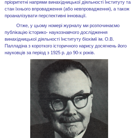
пріоритетні напрями винахідницької діяльності Інституту та
стан їхнього впровадження (або невпровадження), а також
проаналізувати перспективні інновації.
Отже, у цьому номері журналу ми розпочинаємо
публікацію історико- наукознавчого дослідження
винахідницької діяльності Інституту біохімії ім. О.В.
Палладіна з короткого історичного нарису досягнень його
науковців за період з 1925 р. до 90-х років.