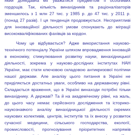
який донедавна міг уважатися предметом її особливих
гордощів. Так, кількість винахідників та раціоналізаторів
зменшилось з 1 млн 27 тис. у 1985 р. до 47 тис. у 2011 p.
(понад 27 разів). І ця тенденція продовжується. Несприятливі
для інноваційної діяльності умови спонукають до міграції
висококваліфікованих фахівців за кордон.
Чому це відбувається? Адже використання науково-
технічного потенціалу України шляхом впровадження інновацій
в економіку, стимулювання розвитку науки, винахідницької
діяльності, зокрема у науково-дослідних інститутах НАН
України, має стати ключовою складовою антикризової політики
нашої держави. Але аналізу цього питання в Україні не
приділяється достатньо уваги, особливо на державному рівні.
Складається враження, що в Україні винаходи потрібні тільки
винахіднику. А державі? Та й на академічному рівні, на жаль,
до цього часу немає серйозного дослідження та історико-
наукознавчого аналізу винахідницької діяльності окремих
наукових колективів, центрів, інститутів та їх внеску у розвиток
сучасної медицини, сільського господарства, екології,
промисловості, прогнозування пріоритетних напрямів